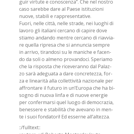
guir vir­tu­te e co­no­scen­za”. Che nel no­stro
caso sa­reb­be dare al Pae­se isti­tu­zio­ni
nuo­ve, sta­bi­li e rap­pre­sen­ta­ti­ve.
Fuo­ri, nel­le cit­tà, nel­le stra­de, nei luo­ghi di
la­vo­ro gli ita­lia­ni cer­ca­no di ca­pi­re dove
stia­mo an­dan­do men­tre cer­ca­no di riav­via­
re quel­la ri­pre­sa che si an­nun­cia sem­pre
in ar­ri­vo, ti­ran­do­si su le ma­ni­che e fa­cen­
do da soli o al­me­no pro­van­do­ci. Spe­ria­mo
che la ri­spo­sta che ri­ce­ve­ran­no dal Pa­laz­
zo sarà ade­gua­ta a dare con­cre­tez­za, for­
za e li­nea­ri­tà alla col­let­ti­vi­tà na­zio­na­le per
af­fron­ta­re il fu­tu­ro in un’Eu­ro­pa che ha bi­
so­gno di nuo­va lin­fa e di nuo­ve ener­gie
per con­fer­mar­si quel luo­go di de­mo­cra­zia,
be­nes­se­re e sta­bi­li­tà che ave­va­no in men­
te i suoi fon­da­to­ri! Ed es­ser­ne al­l’al­tez­za.
::/full­text::