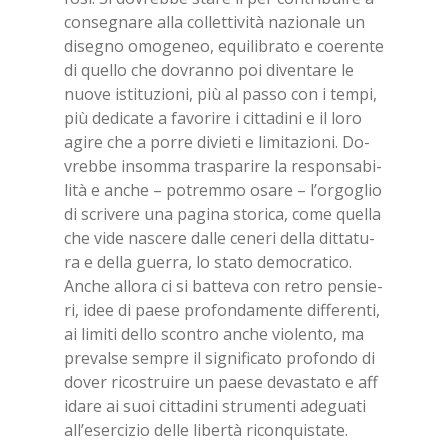
con­se­gna­re alla col­let­ti­vi­tà na­zio­na­le un
di­se­gno omo­ge­neo, equi­li­bra­to e coe­ren­te
di quel­lo che do­vran­no poi di­ven­ta­re le
nuo­ve isti­tu­zio­ni, più al pas­so con i tem­pi,
più de­di­ca­te a fa­vo­ri­re i cit­ta­di­ni e il loro
agi­re che a por­re di­vie­ti e li­mi­ta­zio­ni. Do­
vreb­be in­som­ma tra­spa­ri­re la re­spon­sa­bi­
li­tà e an­che – po­trem­mo osa­re – l’or­go­glio
di scri­ve­re una pa­gi­na sto­ri­ca, come quel­la
che vide na­sce­re dal­le ce­ne­ri del­la dit­ta­tu­
ra e del­la guer­ra, lo sta­to de­mo­cra­ti­co.
An­che al­lo­ra ci si bat­te­va con re­tro pen­sie­
ri, idee di pae­se pro­fon­da­men­te dif­fe­ren­ti,
ai li­mi­ti del­lo scon­tro an­che vio­len­to, ma
pre­val­se sem­pre il si­gni­fi­ca­to pro­fon­do di
do­ver ri­co­strui­re un pae­se de­va­sta­to e af­f
i­da­re ai suoi cit­ta­di­ni stru­men­ti ade­gua­ti
al­l’e­ser­ci­zio del­le li­ber­tà ri­con­qui­sta­te.