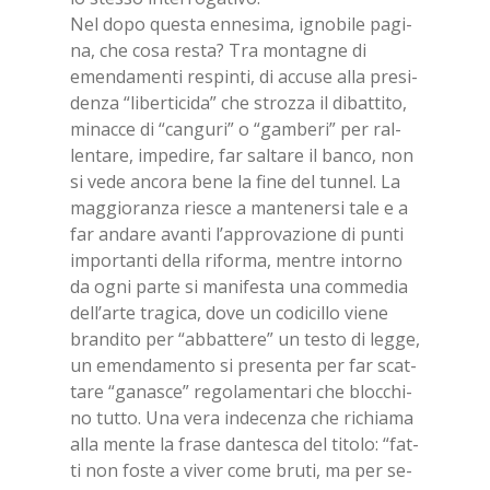
Nel dopo que­sta en­ne­si­ma, igno­bi­le pa­gi­
na, che cosa re­sta? Tra mon­ta­gne di
emen­da­men­ti re­spin­ti, di ac­cu­se alla pre­si­
den­za “li­ber­ti­ci­da” che stroz­za il di­bat­ti­to,
mi­nac­ce di “can­gu­ri” o “gam­be­ri” per ral­
len­ta­re, im­pe­di­re, far sal­ta­re il ban­co, non
si vede an­co­ra bene la fine del tun­nel. La
mag­gio­ran­za rie­sce a man­te­ner­si tale e a
far an­da­re avan­ti l’ap­pro­va­zio­ne di pun­ti
im­por­tan­ti del­la ri­for­ma, men­tre in­tor­no
da ogni par­te si ma­ni­fe­sta una com­me­dia
del­l’ar­te tra­gi­ca, dove un co­di­cil­lo vie­ne
bran­di­to per “ab­bat­te­re” un te­sto di leg­ge,
un emen­da­men­to si pre­sen­ta per far scat­
ta­re “ga­na­sce” re­go­la­men­ta­ri che bloc­chi­
no tut­to. Una vera in­de­cen­za che ri­chia­ma
alla men­te la fra­se dan­te­sca del ti­to­lo: “fat­
ti non fo­ste a vi­ver come bru­ti, ma per se­