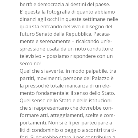
ber­tà e de­mo­cra­zia ai de­sti­ni del pae­se.
E’ que­sta la fo­to­gra­fia di quan­to ab­bia­mo
di­nan­zi agli oc­chi in que­ste set­ti­ma­ne nel­le
qua­li sta en­tran­do nel vivo il di­se­gno del
fu­tu­ro Se­na­to del­la Re­pub­bli­ca. Pa­ca­ta­
men­te e se­re­na­men­te – ri­cal­can­do un’e­
spres­sio­ne usa­ta da un noto con­dut­to­re
te­le­vi­si­vo – pos­sia­mo ri­spon­de­re con un
sec­co no!
Quel che si av­ver­te, in modo pal­pa­bi­le, tra
par­ti­ti, mo­vi­men­ti, per­so­ne del Pa­laz­zo è
la pres­so­ché to­ta­le man­can­za di un ele­
men­to fon­da­men­ta­le: il sen­so del­lo Sta­to.
Quel sen­so del­lo Sta­to e del­le isti­tu­zio­ni
che si rap­pre­sen­ta­no che do­vreb­be con­
for­ma­re atti, at­teg­gia­men­ti, scel­te e com­
por­ta­men­ti. Non si è lì per par­te­ci­pa­re a
liti di con­do­mi­nio o peg­gio a scon­tri tra ti­
fo­si. Si do­vreb­be sta­re lì per con­tri­bui­re a