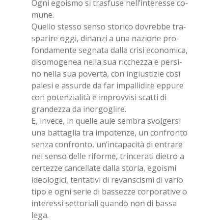
Ogni egoi­smo si tra­sfu­se nel­l’in­te­res­se co­
mu­ne.
Quel­lo stes­so sen­so sto­ri­co do­vreb­be tra­
spa­ri­re oggi, di­nan­zi a una na­zio­ne pro­
fon­da­men­te se­gna­ta dal­la cri­si eco­no­mi­ca,
di­so­mo­ge­nea nel­la sua ric­chez­za e per­si­
no nel­la sua po­ver­tà, con in­giu­sti­zie così
pa­le­si e as­sur­de da far im­pal­li­di­re ep­pu­re
con po­ten­zia­li­tà e im­prov­vi­si scat­ti di
gran­dez­za da inor­go­gli­re.
E, in­ve­ce, in quel­le aule sem­bra svol­ger­si
una bat­ta­glia tra im­po­ten­ze, un con­fron­to
sen­za con­fron­to, un’in­ca­pa­ci­tà di en­tra­re
nel sen­so del­le ri­for­me, trin­ce­ra­ti die­tro a
cer­tez­ze can­cel­la­te dal­la sto­ria, egoi­smi
ideo­lo­gi­ci, ten­ta­ti­vi di re­van­sci­smi di va­rio
tipo e ogni se­rie di bas­sez­ze cor­po­ra­ti­ve o
in­te­res­si set­to­ria­li quan­do non di bas­sa
lega.