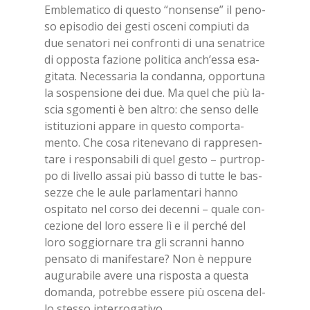
Em­ble­ma­ti­co di que­sto “non­sen­se” il pe­no­
so epi­so­dio dei ge­sti osce­ni com­piu­ti da
due se­na­to­ri nei con­fron­ti di una se­na­tri­ce
di op­po­sta fa­zio­ne po­li­ti­ca an­ch’es­sa esa­
gi­ta­ta. Ne­ces­sa­ria la con­dan­na, op­por­tu­na
la so­spen­sio­ne dei due. Ma quel che più la­
scia sgo­men­ti è ben al­tro: che sen­so del­le
isti­tu­zio­ni ap­pa­re in que­sto com­por­ta­
men­to. Che cosa ri­te­ne­va­no di rap­pre­sen­
ta­re i re­spon­sa­bi­li di quel ge­sto – pur­trop­
po di li­vel­lo as­sai più bas­so di tut­te le bas­
sez­ze che le aule par­la­men­ta­ri han­no
ospi­ta­to nel cor­so dei de­cen­ni – qua­le con­
ce­zio­ne del loro es­se­re lì e il per­ché del
loro sog­gior­na­re tra gli scran­ni han­no
pen­sa­to di ma­ni­fe­sta­re? Non è nep­pu­re
au­gu­ra­bi­le ave­re una ri­spo­sta a que­sta
do­man­da, po­treb­be es­se­re più osce­na del­
lo stes­so in­ter­ro­ga­ti­vo.