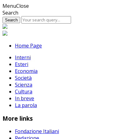
Skip
Menu
Close
to
Search
content
Home Page
Interni
Esteri
Economia
Società
Scienza
Cultura
In breve
La parola
More links
Fondazione Italiani
Redazione