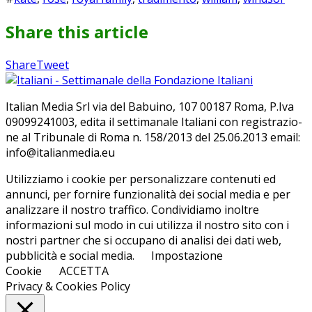
Share this article
Share
Pin
Send
Share
Tweet
on
on
with
Google+
Pinterest
WhatsApp
Ita­lian Me­dia Srl via del Ba­bui­no, 107 00187 Roma, P.Iva
09099241003, edi­ta il set­ti­ma­na­le Ita­lia­ni con re­gi­stra­zio­
ne al Tri­bu­na­le di Roma n. 158/​2013 del 25.06.2013 email:
info@ita­lian­me­dia.eu
Utilizziamo i cookie per personalizzare contenuti ed
annunci, per fornire funzionalità dei social media e per
analizzare il nostro traffico. Condividiamo inoltre
informazioni sul modo in cui utilizza il nostro sito con i
nostri partner che si occupano di analisi dei dati web,
pubblicità e social media.
Impostazione
Cookie
ACCETTA
Privacy & Cookies Policy