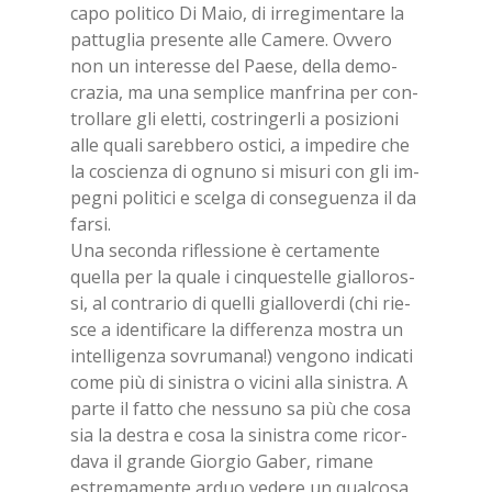
capo po­li­ti­co Di Maio, di ir­re­gi­men­ta­re la
pat­tu­glia pre­sen­te alle Ca­me­re. Ov­ve­ro
non un in­te­res­se del Pae­se, del­la de­mo­
cra­zia, ma una sem­pli­ce man­fri­na per con­
trol­la­re gli elet­ti, co­strin­ger­li a po­si­zio­ni
alle qua­li sa­reb­be­ro osti­ci, a im­pe­di­re che
la co­scien­za di ognu­no si mi­su­ri con gli im­
pe­gni po­li­ti­ci e scel­ga di con­se­guen­za il da
far­si.
Una se­con­da ri­fles­sio­ne è cer­ta­men­te
quel­la per la qua­le i cin­que­stel­le gial­lo­ros­
si, al con­tra­rio di quel­li gial­lo­ver­di (chi rie­
sce a iden­ti­fi­ca­re la dif­fe­ren­za mo­stra un
in­tel­li­gen­za so­vru­ma­na!) ven­go­no in­di­ca­ti
come più di si­ni­stra o vi­ci­ni alla si­ni­stra. A
par­te il fat­to che nes­su­no sa più che cosa
sia la de­stra e cosa la si­ni­stra come ri­cor­
da­va il gran­de Gior­gio Ga­ber, ri­ma­ne
estre­ma­men­te ar­duo ve­de­re un qual­co­sa