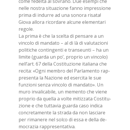
come fe­del­tà al so­vra­no. Due esem­pi che
nel­le no­stra si­tua­zio­ne fan­no im­pres­sio­ne
pri­ma di in­dur­re ad una so­no­ra ri­sa­ta!
Gio­va al­lo­ra ri­cor­da­re al­cu­ne ele­men­ta­ri
re­go­le.
La pri­ma è che la scel­ta di pen­sa­re a un
vin­co­lo di man­da­to – al di là di va­lu­ta­zio­ni
po­li­ti­che con­tin­gen­ti e tran­seun­ti – ha un
li­mi­te (guar­da un po’, pro­prio un vin­co­lo)
nel­l’art. 67 del­la Co­sti­tu­zio­ne ita­lia­na che
re­ci­ta: «Ogni mem­bro del Par­la­men­to rap­
pre­sen­ta la Na­zio­ne ed eser­ci­ta le sue
fun­zio­ni sen­za vin­co­lo di man­da­to». Un
muro in­va­li­ca­bi­le, un me­men­to che vie­ne
pro­prio da quel­la a vol­te mi­tiz­za­ta Co­sti­tu­
zio­ne e che tut­ta­via guar­da caso in­di­ca
con­cre­ta­men­te la stra­da da non la­scia­re
per ri­ma­ne­re nel sol­co di essa e del­la de­
mo­cra­zia rap­pre­sen­ta­ti­va.