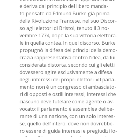
e de­ri­va dal prin­ci­pio del li­be­ro man­da­
to pen­sa­to da Ed­mund Bur­ke già pri­ma
del­la Ri­vo­lu­zio­ne Fran­ce­se, nel suo Di­scor­
so agli elet­to­ri di Bri­stol, te­nu­to il 3 no­
vem­bre 1774, dopo la sua vit­to­ria elet­to­ra­
le in quel­la con­tea. In quel di­scor­so, Bur­ke
pro­pu­gnò la di­fe­sa dei prin­ci­pi del­la de­mo­
cra­zia rap­pre­sen­ta­ti­va con­tro l’i­dea, da lui
con­si­de­ra­ta di­stor­ta, se­con­do cui gli elet­ti
do­ves­se­ro agi­re esclu­si­va­men­te a di­fe­sa
de­gli in­te­res­si dei pro­pri elet­to­ri. «Il par­la­
men­to non è un con­gres­so di am­ba­scia­to­
ri di op­po­sti e osti­li in­te­res­si, in­te­res­si che
cia­scu­no deve tu­te­la­re come agen­te o av­
vo­ca­to; il par­la­men­to è as­sem­blea de­li­be­
ran­te di una na­zio­ne, con un solo in­te­res­
se, quel­lo del­l’in­te­ro, dove non do­vreb­be­
ro es­se­re di gui­da in­te­res­si e pre­giu­di­zi lo­