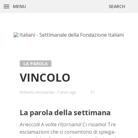
MENU
SEARCH
Skip
to
content
LA PAROLA
VIN­CO­LO
•
Roberto Mostarda
7 anni ago
37
Bookmarks:
La pa­ro­la del­la set­ti­ma­na
Ariec­co­li! A vol­te ri­tor­na­no! Ci ri­sia­mo! Tre
escla­ma­zio­ni che ci con­sen­to­no di spie­ga­