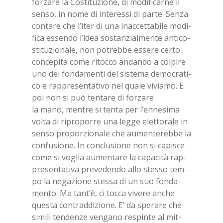
for­za­re la Co­sti­tu­zio­ne, di mo­di­fi­car­ne il
sen­so, in nome di in­te­res­si di par­te. Sen­za
con­ta­re che l’i­ter di una inac­cet­ta­bi­le mo­di­
fi­ca es­sen­do l’i­dea so­stan­zial­men­te an­ti­co­
sti­tu­zio­na­le, non po­treb­be es­se­re cer­to
con­ce­pi­ta come ri­toc­co an­dan­do a col­pi­re
uno dei fon­da­men­ti del si­ste­ma de­mo­cra­ti­
co e rap­pre­sen­ta­ti­vo nel qua­le vi­via­mo. E
poi non si può ten­ta­re di for­za­re
la mano, men­tre si ten­ta per l’en­ne­si­ma
vol­ta di ri­pro­por­re una leg­ge elet­to­ra­le in
sen­so pro­por­zio­na­le che au­men­te­reb­be la
con­fu­sio­ne. In con­clu­sio­ne non si ca­pi­sce
come si vo­glia au­men­ta­re la ca­pa­ci­tà rap­
pre­sen­ta­ti­va pre­ve­den­do allo stes­so tem­
po la ne­ga­zio­ne stes­sa di un suo fon­da­
men­to. Ma tan­t’è, ci toc­ca vi­ve­re an­che
que­sta con­trad­di­zio­ne. E’ da spe­ra­re che
si­mi­li ten­den­ze ven­ga­no re­spin­te al mit­