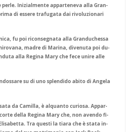
 per­le. Ini­zial­men­te ap­par­te­ne­va alla Gran­
­ma di es­se­re tra­fu­ga­ta dai ri­vo­lu­zio­na­ri
ni­ca, fu poi ri­con­se­gna­ta alla Gran­du­ches­sa
­mi­ro­va­na, ma­dre di Ma­ri­na, di­ve­nu­ta poi du­
­du­ta alla Re­gi­na Mary che fece uni­re alle
 in­dos­sa­re su di uno splen­di­do abi­to di An­ge­la
s­sa­ta da Ca­mil­la, è al­quan­to cu­rio­sa. Ap­par­
cor­te del­la Re­gi­na Mary che, non aven­do fi­
 Eli­sa­bet­ta. Tra que­sti la tia­ra che è sta­ta in­