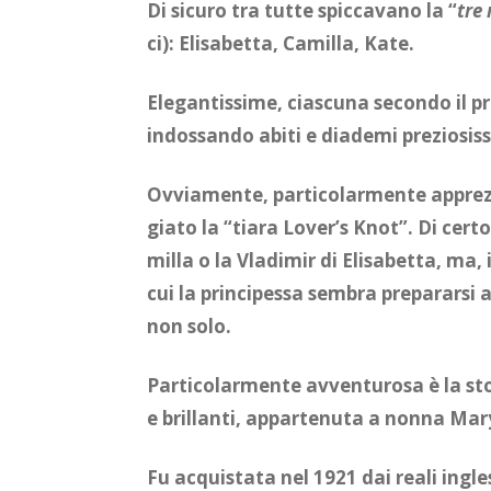
Di si­cu­ro tra tut­te spic­ca­va­no la “
tre 
ci): Eli­sa­bet­ta, Ca­mil­la, Kate.
Ele­gan­tis­si­me, cia­scu­na se­con­do il p
in­dos­san­do abi­ti e dia­de­mi pre­zio­sis­s
Ov­via­men­te, par­ti­co­lar­men­te ap­pr
gia­to la “tia­ra Lo­ver’s Knot”. Di cer­to 
mil­la o la Vla­di­mir di Eli­sa­bet­ta, ma,
cui la prin­ci­pes­sa sem­bra pre­pa­rar­si a 
non solo.
Par­ti­co­lar­men­te av­ven­tu­ro­sa è la sto
e bril­lan­ti, ap­par­te­nu­ta a non­na Mary
Fu ac­qui­sta­ta nel 1921 dai rea­li in­gle