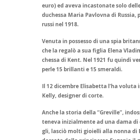
euro) ed ave­va in­ca­sto­na­te solo del­le
du­ches­sa Ma­ria Pa­vlo­v­na di Rus­sia, pri
rus­si nel 1918.
Ve­nu­ta in pos­ses­so di una spia bri­tan­
che la re­ga­lò a sua fi­glia Ele­na Vla­di
ches­sa di Kent. Nel 1921 fu quin­di ven
per­le 15 bril­lan­ti e 15 sme­ral­di.
Il 12 di­cem­bre Eli­sa­bet­ta l’ha vo­lu­ta
Kel­ly, de­si­gner di cor­te.
An­che la sto­ria del­la “Gre­vil­le”, in­do
te­ne­va ini­zial­men­te ad una dama di 
gli, la­sciò mol­ti gio­iel­li alla non­na di