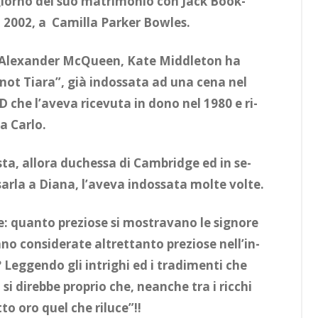
il gior­no del suo ma­tri­mo­nio con Jack Book­
l 2002, a Ca­mil­la Par­ker Bo­w­les.
o di Ale­xan­der Mc­Queen, Kate Midd­le­ton ha
not Tia­ra”, già in­dos­sa­ta ad una cena nel
 che l’a­ve­va ri­ce­vu­ta in dono nel 1980 e ri­
a Car­lo.
ta, al­lo­ra du­ches­sa di Cam­brid­ge ed in se­
ar­la a Dia­na, l’a­ve­va in­dos­sa­ta mol­te vol­te.
er­le: quan­to pre­zio­se si mo­stra­va­no le si­gno­re
no con­si­de­ra­te al­tret­tan­to pre­zio­se nel­l’in­
 Leg­gen­do gli in­tri­ghi ed i tra­di­men­ti che
 si di­reb­be pro­prio che, nean­che tra i ric­chi
ut­to oro quel che ri­lu­ce”!!