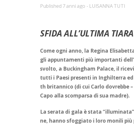
Published
7 anni ago
LUISANNA TUTI
SFIDA ALL’ULTIMA TIARA
Come ogni anno, la Re­gi­na Eli­sa­bet­ta 
gli ap­pun­ta­men­ti più im­por­tan­ti del­l’
svol­to, a Buc­kin­gham Pa­la­ce, il ri­ce­v
tut­ti i Pae­si pre­sen­ti in In­ghil­ter­ra 
th bri­tan­ni­co (di cui Car­lo do­vreb­be – i
Capo alla scom­par­sa di sua ma­dre).
La se­ra­ta di gala è sta­ta “il­lu­mi­na­ta” 
ne, han­no sfog­gia­to i loro mo­ni­li più p