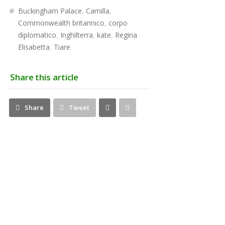
#
Buckingham Palace
,
Camilla
,
Commonwealth britannico
,
corpo
diplomatico
,
Inghilterra
,
kate
,
Regina
Elisabetta
,
Tiare
Share this article
Share
Pin
Share
Tweet
on
on
Google+
Pinterest