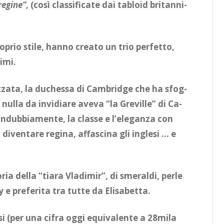
re­gi­ne”
, (così clas­si­fi­ca­te dai ta­bloid bri­tan­ni­
ro­prio sti­le, han­no crea­to un trio per­fet­to,
i­mi.
ez­za­ta, la du­ches­sa di Cam­brid­ge che ha sfog­
nul­la da in­vi­dia­re ave­va “la Gre­vil­le” di Ca­
 in­dub­bia­men­te, la clas­se e l’e­le­gan­za con
di­ven­ta­re re­gi­na, af­fa­sci­na gli in­gle­si … e
­ria del­la “tia­ra Vla­di­mir”, di sme­ral­di, per­le
 e pre­fe­ri­ta tra tut­te da Eli­sa­bet­ta.
­si (per una ci­fra oggi equi­va­len­te a 28­mi­la