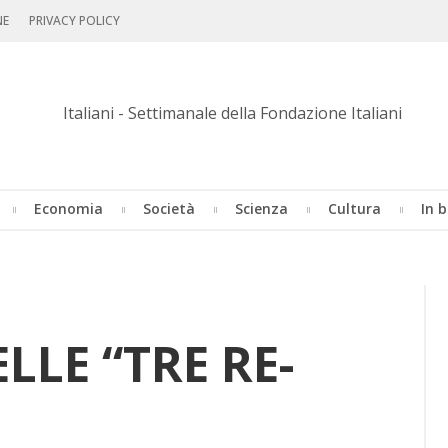
NE
PRIVACY POLICY
Economia
Società
Scienza
Cultura
In b
EL­LE “TRE RE­