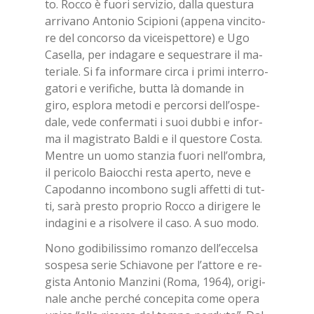
to. Roc­co è fuo­ri ser­vi­zio, dal­la que­stu­ra
ar­ri­va­no An­to­nio Sci­pio­ni (ap­pe­na vin­ci­to­
re del con­cor­so da vi­cei­spet­to­re) e Ugo
Ca­sel­la, per in­da­ga­re e se­que­stra­re il ma­
te­ria­le. Si fa in­for­ma­re cir­ca i pri­mi in­ter­ro­
ga­to­ri e ve­ri­fi­che, but­ta là do­man­de in
giro, esplo­ra me­to­di e per­cor­si del­l’o­spe­
da­le, vede con­fer­ma­ti i suoi dub­bi e in­for­
ma il ma­gi­stra­to Bal­di e il que­sto­re Co­sta.
Men­tre un uomo stan­zia fuo­ri nel­l’om­bra,
il pe­ri­co­lo Ba­ioc­chi re­sta aper­to, neve e
Ca­po­dan­no in­com­bo­no su­gli af­fet­ti di tut­
ti, sarà pre­sto pro­prio Roc­co a di­ri­ge­re le
in­da­gi­ni e a ri­sol­ve­re il caso. A suo modo.
Nono go­di­bi­lis­si­mo ro­man­zo del­l’ec­cel­sa
so­spe­sa se­rie Schia­vo­ne per l’at­to­re e re­
gi­sta An­to­nio Man­zi­ni (Roma, 1964), ori­gi­
na­le an­che per­ché con­ce­pi­ta come ope­ra