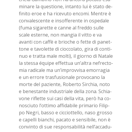
mi­na­re la que­stio­ne, in­tan­to lui è sta­to de­
fi­ni­to eroe e ha ri­ce­vu­to en­co­mi. Men­tre è
con­va­le­scen­te e in­sof­fe­ren­te in ospe­da­le
(fuma si­ga­ret­te e can­ne al fred­do sul­le
sca­le ester­ne, non man­gia il vit­to e va
avan­ti con caf­fè e brio­che o fet­te di pa­net­
to­ne e ta­vo­let­te di cioc­co­la­to, gira di con­ti­
nuo e trat­ta male mol­ti), il gior­no di Na­ta­le
la stes­sa équi­pe ef­fet­tua un’al­tra ne­frec­to­
mia ra­di­ca­le ma un’im­prov­vi­sa emor­ra­gia
e un er­ro­re tra­sfu­sio­na­le pro­vo­ca­no la
mor­te del pa­zien­te, Ro­ber­to Sir­chia, noto
e be­ne­stan­te in­du­stria­le del­la zona. Schia­
vo­ne ri­flet­te sui casi del­la vita, però ha co­
no­sciu­to l’ot­ti­mo af­fi­da­bi­le pri­ma­rio Fi­lip­
po Ne­gri, bas­so e cic­ciot­tel­lo, naso gros­so
e ca­pel­li bian­chi, pa­ca­to e sen­si­bi­le, non è
con­vin­to di sue re­spon­sa­bi­li­tà nel­l’ac­ca­du­