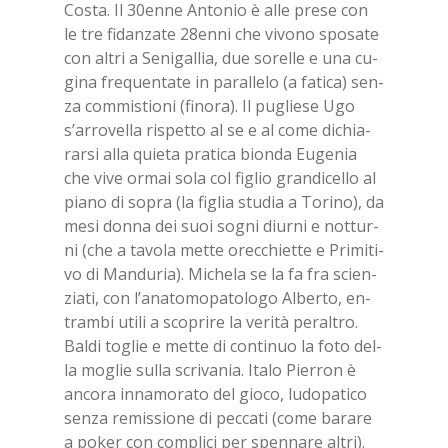
Co­sta. Il 30en­ne An­to­nio è alle pre­se con
le tre fi­dan­za­te 28en­ni che vi­vo­no spo­sa­te
con al­tri a Se­ni­gal­lia, due so­rel­le e una cu­
gi­na fre­quen­ta­te in pa­ral­le­lo (a fa­ti­ca) sen­
za com­mi­stio­ni (fi­no­ra). Il pu­glie­se Ugo
s’ar­ro­vel­la ri­spet­to al se e al come di­chia­
rar­si alla quie­ta pra­ti­ca bion­da Eu­ge­nia
che vive or­mai sola col fi­glio gran­di­cel­lo al
pia­no di so­pra (la fi­glia stu­dia a To­ri­no), da
mesi don­na dei suoi so­gni diur­ni e not­tur­
ni (che a ta­vo­la met­te orec­chiet­te e Pri­mi­ti­
vo di Man­du­ria). Mi­che­la se la fa fra scien­
zia­ti, con l’a­na­to­mo­pa­to­lo­go Al­ber­to, en­
tram­bi uti­li a sco­pri­re la ve­ri­tà pe­ral­tro.
Bal­di to­glie e met­te di con­ti­nuo la foto del­
la mo­glie sul­la scri­va­nia. Ita­lo Pier­ron è
an­co­ra in­na­mo­ra­to del gio­co, lu­do­pa­ti­co
sen­za re­mis­sio­ne di pec­ca­ti (come ba­ra­re
a po­ker con com­pli­ci per spen­na­re al­tri).