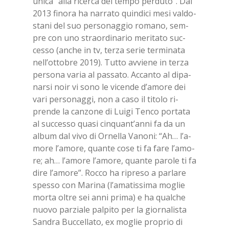
uni­ca “alla ri­cer­ca del tem­po per­du­to”. Dal
2013 fi­no­ra ha nar­ra­to quin­di­ci mesi val­do­
sta­ni del suo per­so­nag­gio ro­ma­no, sem­
pre con uno straor­di­na­rio me­ri­ta­to suc­
ces­so (an­che in tv, ter­za se­rie ter­mi­na­ta
nel­l’ot­to­bre 2019). Tut­to av­vie­ne in ter­za
per­so­na va­ria al pas­sa­to. Ac­can­to al di­pa­
nar­si noir vi sono le vi­cen­de d’a­mo­re dei
vari per­so­nag­gi, non a caso il ti­to­lo ri­
pren­de la can­zo­ne di Lui­gi Ten­co por­ta­ta
al suc­ces­so qua­si cin­quan­t’an­ni fa da un
al­bum dal vivo di Or­nel­la Va­no­ni: “Ah… l’a­
mo­re l’a­mo­re, quan­te cose ti fa fare l’a­mo­
re; ah… l’a­mo­re l’a­mo­re, quan­te pa­ro­le ti fa
dire l’a­mo­re”. Roc­co ha ri­pre­so a par­la­re
spes­so con Ma­ri­na (l’a­ma­tis­si­ma mo­glie
mor­ta ol­tre sei anni pri­ma) e ha qual­che
nuo­vo par­zia­le pal­pi­to per la gior­na­li­sta
San­dra Buc­cel­la­to, ex mo­glie pro­prio di