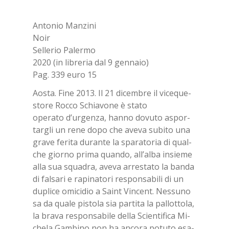
Bookmarks:
An­to­nio Man­zi­ni
Noir
Sel­le­rio Pa­ler­mo
2020 (in li­bre­ria dal 9 gen­na­io)
Pag. 339 euro 15
Ao­sta. Fine 2013. Il 21 di­cem­bre il vi­ce­que­
sto­re Roc­co Schia­vo­ne è sta­to
ope­ra­to d’ur­gen­za, han­no do­vu­to aspor­
tar­gli un rene dopo che ave­va su­bi­to una
gra­ve fe­ri­ta du­ran­te la spa­ra­to­ria di qual­
che gior­no pri­ma quan­do, al­l’al­ba in­sie­me
alla sua squa­dra, ave­va ar­re­sta­to la ban­da
di fal­sa­ri e ra­pi­na­to­ri re­spon­sa­bi­li di un
du­pli­ce omi­ci­dio a Saint Vin­cent. Nes­su­no
sa da qua­le pi­sto­la sia par­ti­ta la pal­lot­to­la,
la bra­va re­spon­sa­bi­le del­la Scien­ti­fi­ca Mi­
che­la Gam­bi­no non ha an­co­ra po­tu­to esa­