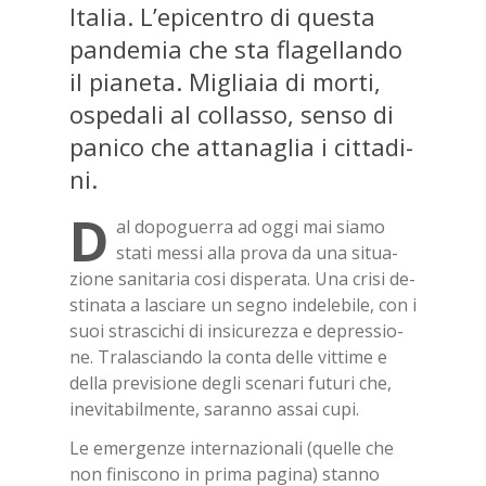
Ita­lia. L’e­pi­cen­tro di que­sta
pan­de­mia che sta fla­gel­lan­do
il pia­ne­ta. Mi­glia­ia di mor­ti,
ospe­da­li al col­las­so, sen­so di
pa­ni­co che at­ta­na­glia i cit­ta­di­
ni.
D
al do­po­guer­ra ad oggi mai sia­mo
sta­ti mes­si alla pro­va da una si­tua­
zio­ne sa­ni­ta­ria cosi di­spe­ra­ta. Una cri­si de­
sti­na­ta a la­scia­re un se­gno in­de­le­bi­le, con i
suoi stra­sci­chi di in­si­cu­rez­za e de­pres­sio­
ne. Tra­la­scian­do la con­ta del­le vit­ti­me e
del­la pre­vi­sio­ne de­gli sce­na­ri fu­tu­ri che,
ine­vi­ta­bil­men­te, sa­ran­no as­sai cupi.
Le emer­gen­ze in­ter­na­zio­na­li (quel­le che
non fi­ni­sco­no in pri­ma pa­gi­na) stan­no