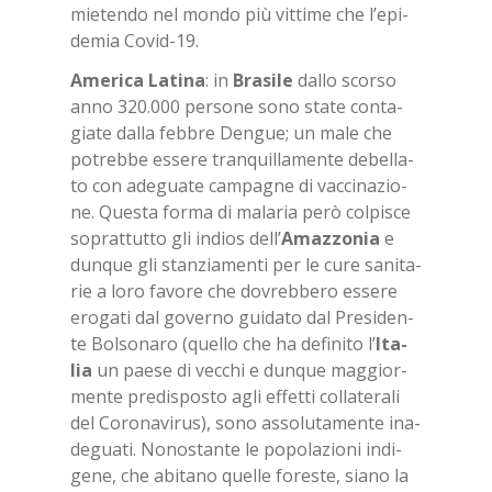
mie­ten­do nel mon­do più vit­ti­me che l’e­pi­
de­mia Co­vid-19.
Ame­ri­ca La­ti­na
: in
Bra­si­le
dal­lo scor­so
anno 320.000 per­so­ne sono sta­te con­ta­
gia­te dal­la feb­bre Den­gue; un male che
po­treb­be es­se­re tran­quil­la­men­te de­bel­la­
to con ade­gua­te cam­pa­gne di vac­ci­na­zio­
ne. Que­sta for­ma di ma­la­ria però col­pi­sce
so­prat­tut­to gli in­dios dell’
Amaz­zo­nia
e
dun­que gli stan­zia­men­ti per le cure sa­ni­ta­
rie a loro fa­vo­re che do­vreb­be­ro es­se­re
ero­ga­ti dal go­ver­no gui­da­to dal Pre­si­den­
te Bol­so­na­ro (quel­lo che ha de­fi­ni­to l’
Ita­
lia
un pae­se di vec­chi e dun­que mag­gior­
men­te pre­di­spo­sto agli ef­fet­ti col­la­te­ra­li
del Co­ro­na­vi­rus), sono as­so­lu­ta­men­te ina­
de­gua­ti. No­no­stan­te le po­po­la­zio­ni in­di­
ge­ne, che abi­ta­no quel­le fo­re­ste, sia­no la