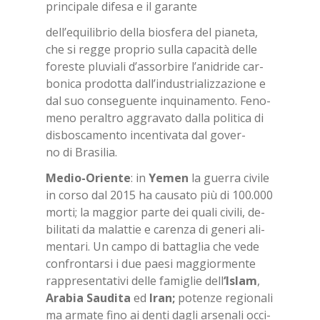
prin­ci­pa­le di­fe­sa e il ga­ran­te
del­l’e­qui­li­brio del­la bio­sfe­ra del pia­ne­ta,
che si reg­ge pro­prio sul­la ca­pa­ci­tà del­le
fo­re­ste plu­via­li d’as­sor­bi­re l’a­ni­dri­de car­
bo­ni­ca pro­dot­ta dal­l’in­du­stria­liz­za­zio­ne e
dal suo con­se­guen­te in­qui­na­men­to. Fe­no­
me­no pe­ral­tro ag­gra­va­to dal­la po­li­ti­ca di
di­sbo­sca­men­to in­cen­ti­va­ta dal go­ver­
no di Bra­si­lia.
Me­dio-Orien­te
: in
Ye­men
la guer­ra ci­vi­le
in cor­so dal 2015 ha cau­sa­to più di 100.000
mor­ti; la mag­gior par­te dei qua­li ci­vi­li, de­
bi­li­ta­ti da ma­lat­tie e ca­ren­za di ge­ne­ri ali­
men­ta­ri. Un cam­po di bat­ta­glia che vede
con­fron­tar­si i due pae­si mag­gior­men­te
rap­pre­sen­ta­ti­vi del­le fa­mi­glie dell
‘Islam
,
Ara­bia Sau­di­ta
ed
Iran;
po­ten­ze re­gio­na­li
ma ar­ma­te fino ai den­ti da­gli ar­se­na­li oc­ci­