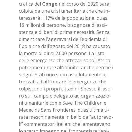
cra­ti­ca del
Con­go
nel cor­so del 2020 sarà
col­pi­ta da una cri­si uma­ni­ta­ria che che in­
te­res­se­rà il 17% del­la po­po­la­zio­ne, qua­si
16 mi­lio­ni di per­so­ne, bi­so­gno­se di as­si­
sten­za e di beni di pri­ma ne­ces­si­tà. Sen­za
di­men­ti­ca­re l’ag­gra­var­si del­l’e­pi­de­mia di
Ebo­la che dal­l’a­go­sto del 2018 ha cau­sa­to
la mor­te di ol­tre 2.000 per­so­ne. La li­sta
del­le emer­gen­ze che at­tra­ver­sa­no l’A­fri­ca
po­treb­be du­ra­re al­l’in­fi­ni­to, an­che per­ché i
sin­go­li Sta­ti non sono as­so­lu­ta­men­te at­
trez­za­ti ad af­fron­ta­re le emer­gen­ze che
col­pi­sco­no i pro­pri cit­ta­di­ni. Spes­so il la­vo­
ro sul cam­po è de­le­ga­to ad or­ga­niz­za­zio­
ni uma­ni­ta­rie come Save The Chil­dren e
Me­de­cins Sans Fron­tie­res; que­s’ul­ti­ma ti­
ra­ta me­schi­na­men­te in bal­lo da “au­to­re­vo­
li” com­men­ta­to­ri ita­lia­ni che la­men­ta­va­no
lo scar­so im­pe­gno nel fron­teg­gia­re l’e­pi­