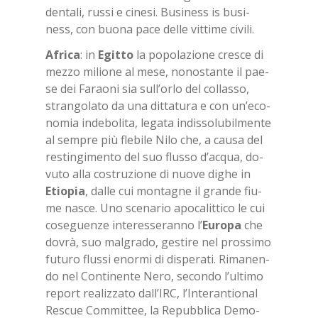
den­ta­li, rus­si e ci­ne­si. Bu­si­ness is bu­si­
ness, con buo­na pace del­le vit­ti­me ci­vi­li.
Afri­ca
: in
Egit­to
la po­po­la­zio­ne cre­sce di
mez­zo mi­lio­ne al mese, no­no­stan­te il pae­
se dei Fa­rao­ni sia sul­l’or­lo del col­las­so,
stran­go­la­to da una dit­ta­tu­ra e con un’e­co­
no­mia in­de­bo­li­ta, le­ga­ta in­dis­so­lu­bil­men­te
al sem­pre più fle­bi­le Nilo che, a cau­sa del
re­stin­gi­men­to del suo flus­so d’ac­qua, do­
vu­to alla co­stru­zio­ne di nuo­ve di­ghe in
Etio­pia
, dal­le cui mon­ta­gne il gran­de fiu­
me na­sce. Uno sce­na­rio apo­ca­lit­ti­co le cui
co­se­guen­ze in­te­res­se­ran­no l’
Eu­ro­pa
che
do­vrà, suo mal­gra­do, ge­sti­re nel pros­si­mo
fu­tu­ro flus­si enor­mi di di­spe­ra­ti. Ri­ma­nen­
do nel Con­ti­nen­te Nero, se­con­do l’ul­ti­mo
re­port rea­liz­za­to dal­l’IRC, l’In­te­ran­tio­nal
Re­scue Com­mit­tee, la Re­pub­bli­ca De­mo­