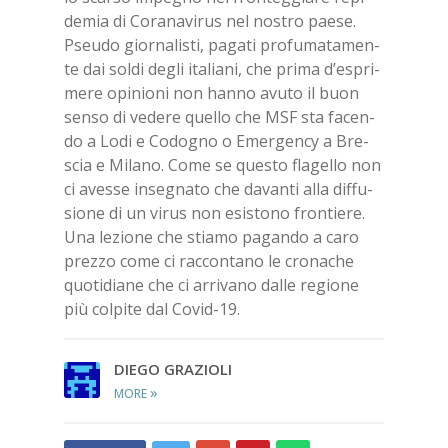
de­mia di Co­ra­na­vi­rus nel no­stro pae­se.
Pseu­do gior­na­li­sti, pa­ga­ti pro­fu­ma­ta­men­
te dai sol­di de­gli ita­lia­ni, che pri­ma d’e­spri­
me­re opi­nio­ni non han­no avu­to il buon
sen­so di ve­de­re quel­lo che MSF sta fa­cen­
do a Lodi e Co­do­gno o Emer­gen­cy a Bre­
scia e Mi­la­no. Come se que­sto fla­gel­lo non
ci aves­se in­se­gna­to che da­van­ti alla dif­fu­
sio­ne di un vi­rus non esi­sto­no fron­tie­re.
Una le­zio­ne che stia­mo pa­gan­do a caro
prez­zo come ci rac­con­ta­no le cro­na­che
quo­ti­dia­ne che ci ar­ri­va­no dal­le re­gio­ne
più col­pi­te dal Co­vid-19.
DIE­GO GRA­ZIO­LI
»
MORE