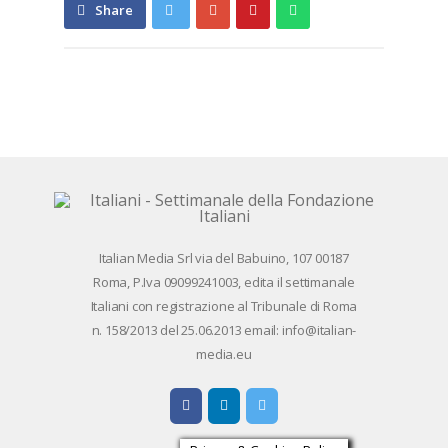
Share
Pin
Send
Share
on
on
with
Google+
Pinterest
WhatsApp
Ita­lian Me­dia Srl via del Ba­bui­no, 107 00187
Roma, P.Iva 09099241003, edi­ta il set­ti­ma­na­le
Ita­lia­ni con re­gi­stra­zio­ne al Tri­bu­na­le di Roma
n. 158/​2013 del 25.06.2013 email: info@ita­lian­
me­dia.eu