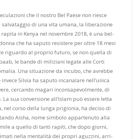
spe­cu­la­zio­ni che il no­stro Bel Pae­se non rie­sce
 sal­va­tag­gio di una vita uma­na, la li­be­ra­zio­ne
­na ra­pi­ta in Ke­nya nel no­vem­bre 2018, è una bel­
ne don­na che ha sa­pu­to re­si­ste­re per ol­tre 18 mesi
z­ze ri­guar­do al pro­prio fu­tu­ro, se non quel­la di
baab, le ban­de di mi­li­zia­ni le­ga­te alle Cor­ti
So­ma­lia. Una si­tua­zio­ne da in­cu­bo, che avreb­be
n­ve­ce Sil­via ha sa­pu­to in­ca­na­la­re nel­l’u­ni­ca
­ve­re, cer­can­do ma­ga­ri in­con­sa­pe­vol­men­te, di
o. La sua con­ver­sio­ne al­l’I­slam può es­se­re let­ta
, nel cor­so del­la lun­ga pri­gio­nia, ha de­ci­so di
­tan­do Ai­sha, nome sim­bo­lo ap­par­te­nu­to alla
mi­le a quel­lo di tan­ti ra­pi­ti, che dopo gior­ni,
a­ti nel­la men­ta­li­tà dei pro­pri aguz­zi­ni, ar­ri­