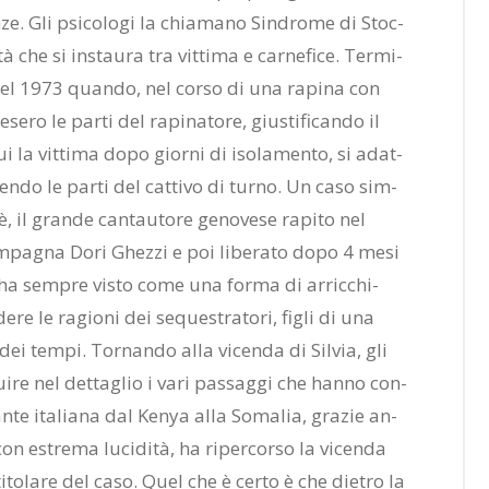
n­ze. Gli psi­co­lo­gi la chia­ma­no Sin­dro­me di Stoc­
à che si in­stau­ra tra vit­ti­ma e car­ne­fi­ce. Ter­mi­
 nel 1973 quan­do, nel cor­so di una ra­pi­na con
e­ro le par­ti del ra­pi­na­to­re, giu­sti­fi­can­do il
ui la vit­ti­ma dopo gior­ni di iso­la­men­to, si adat­
den­do le par­ti del cat­ti­vo di tur­no. Un caso sim­
è, il gran­de can­tau­to­re ge­no­ve­se ra­pi­to nel
m­pa­gna Dori Ghez­zi e poi li­be­ra­to dopo 4 mesi
 ha sem­pre vi­sto come una for­ma di ar­ric­chi­
­re le ra­gio­ni dei se­que­stra­to­ri, fi­gli di una
e dei tem­pi. Tor­nan­do alla vi­cen­da di Sil­via, gli
strui­re nel det­ta­glio i vari pas­sag­gi che han­no con­
an­te ita­lia­na dal Ke­nya alla So­ma­lia, gra­zie an­
con estre­ma lu­ci­di­tà, ha ri­per­cor­so la vi­cen­da
 ti­to­la­re del caso. Quel che è cer­to è che die­tro la