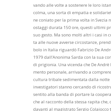
van­do alle vol­te a so­ste­ne­re le loro ista
col­ma, una sor­ta di em­pa­tia e so­li­da­rie­t
ne co­nia­to per la pri­ma vol­ta in Sve­zia
ostag­gi du­ra­ta 150 ore, que­sti ul­ti­mi pre­s
suo ge­sto. Ma sono mol­ti al­tri i casi in c
ta alle nuo­ve av­ver­se cir­co­stan­ze, pren­
bo­lo in Ita­lia ri­guar­dò Fa­bri­zio De An­dr
1979 dal­l’A­no­ni­ma Sar­da con la sua co
di pri­gio­nia. Una vi­cen­da che De An­drè
men­to per­so­na­le, ar­ri­van­do a com­pren­de
cul­tu­ra tri­ba­le se­di­men­ta­ta dal­la not­t
in­ve­sti­ga­to­ri stan­no cer­can­do di ri­co­
sen­ti­to alla ban­da di por­ta­re la coo­pe­r
che al rac­con­to del­la stes­sa ra­pi­ta che, 
da­van­ti al ma­gi­stra­to Ser­gio Co­la­ioc­co