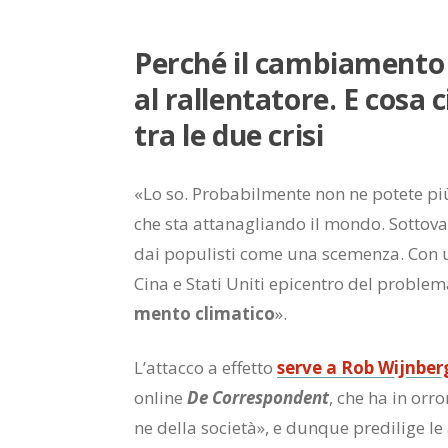
Per­ché il cam­bia­men­to 
al ral­len­ta­to­re. E cosa 
tra le due cri­si
«Lo so. Pro­ba­bil­men­te non ne po­te­te più
che sta at­ta­na­glian­do il mon­do. Sot­to­va­l
dai po­pu­li­sti come una sce­men­za. Con un
Cina e Sta­ti Uni­ti epi­cen­tro del pro­ble­
men­to cli­ma­ti­co
».
L’at­tac­co a ef­fet­to
ser­ve a Rob Wi­jn­be
on­li­ne
De Cor­re­spon­dent
, che ha in or­ro
ne del­la so­cie­tà», e dun­que pre­di­li­ge l