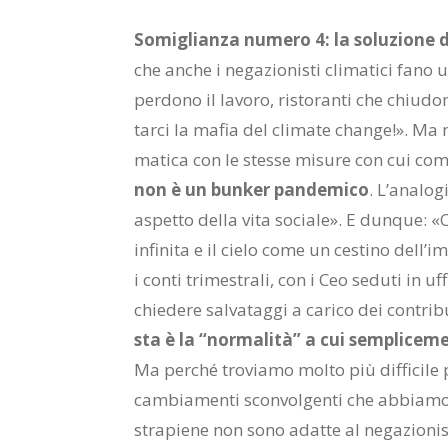
So­mi­glian­za nu­me­ro 4: la so­lu­zio­ne d
che an­che i ne­ga­zio­ni­sti cli­ma­ti­ci fano 
per­do­no il la­vo­ro, ri­sto­ran­ti che chiu­
tar­ci la ma­fia del cli­ma­te chan­ge!». Ma n
ma­ti­ca con le stes­se mi­su­re con cui com­b
non è un bun­ker pan­de­mi­co
. L’a­na­lo
aspet­to del­la vita so­cia­le». E dun­que: «
in­fi­ni­ta e il cie­lo come un ce­sti­no del­l’i
i con­ti tri­me­stra­li, con i Ceo se­du­ti in uf
chie­de­re sal­va­tag­gi a ca­ri­co dei con­tri­
sta è la “nor­ma­li­tà” a cui sem­pli­ce­m
Ma per­ché tro­via­mo mol­to più dif­fi­ci­le 
cam­bia­men­ti scon­vol­gen­ti che ab­bia­mo su
stra­pie­ne non sono adat­te al ne­ga­zio­n