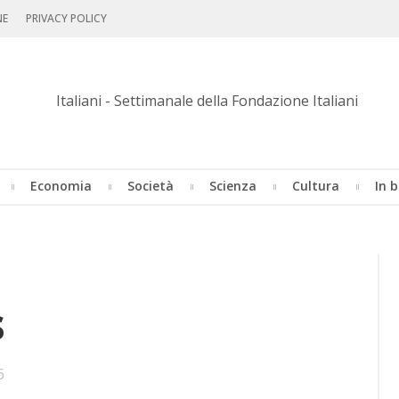
NE
PRIVACY POLICY
Economia
Società
Scienza
Cultura
In b
s
6
ookmarks: