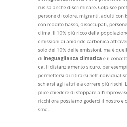
rus sa an­che di­scri­mi­na­re. Col­pi­sce pre­f
per­so­ne di co­lo­re, mi­gran­ti, adul­ti con i
con red­di­to bas­so, di­soc­cu­pa­ti, per­so­ne
cli­ma. Il 10% più ric­co del­la po­po­la­zio­
emis­sio­ni di ani­dri­de car­bo­ni­ca at­tra­v
solo del 10% del­le emis­sio­ni, ma è quel­lo
di
ine­gua­glian­za cli­ma­ti­ca
e il con­cet
ca
. Il di­stan­zia­men­to si­cu­ro, per esem­
per­met­ter­si di ri­ti­rar­si nel­l’in­di­vi­du
schiar­si agli al­tri e a cor­re­re più ri­schi
pli­ce chie­de­re di stop­pa­re al­l’im­prov­vi
ric­chi ora pos­sia­mo go­der­ci il no­stro e co
smo.
Gian