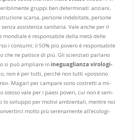
e­ri­bil­men­te grup­pi ben de­ter­mi­na­ti: an­zia­ni,
stru­zio­ne scar­sa, per­so­ne in­de­bi­ta­te, per­so­ne
 sen­za as­si­sten­za sa­ni­ta­ria. Vale an­che per il
ne mon­dia­le è re­spon­sa­bi­le del­la metà del­le
er­so i con­su­mi; il 50% più po­ve­ro è re­spon­sa­bi­le
 che ne pa­ti­sce di più. Gli scien­zia­ti par­la­no
­to si può am­plia­re in
ine­gua­glian­za vi­ro­lo­gi­
pio, non è per tut­ti, per­ché non tut­ti «pos­so­no
a­li­smo». Ma­ga­ri per cam­pa­re sono co­stret­ti a mi­
. Lo stes­so vale per i pae­si po­ve­ri, cui non è sem­
­so lo svi­lup­po per mo­ti­vi am­bien­ta­li, men­tre noi
n­ver­tir­ci mol­to più se­re­na­men­te al­l’e­co­lo­gi­
luca Mercuri