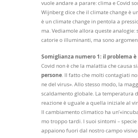
vuo­le an­da­re a pa­ra­re: cli­ma e Co­vid so
Wi­jn­berg dice che il cli­ma­te chan­ge è un
è un cli­ma­te chan­ge in pen­to­la a pres­si
ma. Ve­dia­mo­le al­lo­ra que­ste ana­lo­gie:
ca­to­rie o il­lu­mi­nan­ti, ma sono ar­go­men­t
So­mi­glian­za nu­me­ro 1: il pro­ble­ma è in­
Co­vid non è che la ma­lat­tia che cau­sa s
per­so­ne
. Il fat­to che mol­ti con­ta­gia­ti n
ne del vi­rus». Allo stes­so modo, la mag­gio
scal­da­men­to glo­ba­le. La tem­pe­ra­tu­ra
rea­zio­ne è ugua­le a quel­la ini­zia­le al 
Il cam­bia­men­to cli­ma­ti­co ha un’«in­cu­b
mo trop­po tar­di. I suoi sin­to­mi – spe­cie 
ap­pa­io­no fuo­ri dal no­stro cam­po vi­si­vo