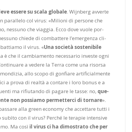
eve es­se­re su sca­la glo­ba­le
. Wi­jn­berg av­ver­te
un pa­ral­le­lo col vi­rus: «Mi­lio­ni di per­so­ne che
do­no, nes­su­no che viag­gia. Ecco dove vuo­le por­
es­su­no chie­de di com­bat­te­re l’e­mer­gen­za cli­
at­tia­mo il vi­rus. «
Una so­cie­tà so­ste­ni­bi­le
­gia è che il cam­bia­men­to ne­ces­sa­rio in­ve­ste ogni
Con­ti­nua­re a ve­de­re la Ter­ra come una ri­sor­sa
m­mon­di­zia, allo sco­po di gon­fia­re ar­ti­fi­cial­men­te
­fi­ci a pro­va di real­tà a con­ta­re i loro bo­nus e a
buen­ti ma ri­fiu­tan­do di pa­ga­re le tas­se: no,
que­
en­te non pos­sia­mo per­met­ter­ci di tor­na­re
».
pas­sa­re alla green eco­no­my che ac­cet­ta­re tut­ti i
­bì­to con il vi­rus? Per­ché le te­ra­pie in­ten­si­ve
i­smo. Ma così
il vi­rus ci ha di­mo­stra­to che per