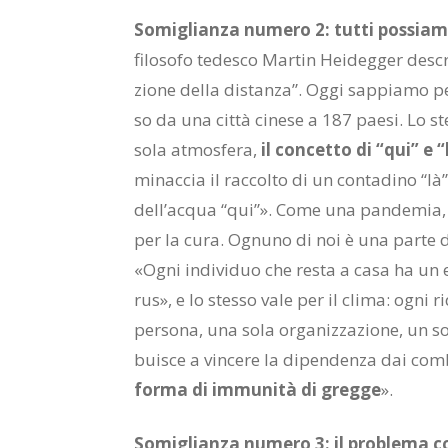
So­mi­glian­za nu­me­ro 2: tut­ti pos­sia­
fi­lo­so­fo te­de­sco Mar­tin Hei­deg­ger de­sc
zio­ne del­la di­stan­za”. Oggi sap­pia­mo p
so da una cit­tà ci­ne­se a 187 pae­si. Lo s
sola at­mo­sfe­ra,
il con­cet­to di “qui” e 
mi­nac­cia il rac­col­to di un con­ta­di­no “là
del­l’ac­qua “qui”». Come una pan­de­mia, ma 
per la cura. Ognu­no di noi è una par­te del­
«Ogni in­di­vi­duo che re­sta a casa ha un ef­f
rus», e lo stes­so vale per il cli­ma: ogni ri
per­so­na, una sola or­ga­niz­za­zio­ne, un so
bui­sce a vin­ce­re la di­pen­den­za dai com­bu­s
for­ma di im­mu­ni­tà di greg­ge
».
So­mi­glian­za nu­me­ro 3: il pro­ble­ma c