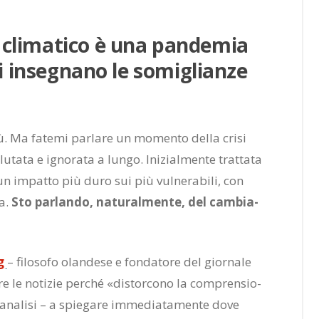
cli­ma­ti­co è una pan­de­mia
ci in­se­gna­no le so­mi­glian­ze
. Ma fa­te­mi par­la­re un mo­men­to del­la cri­si
u­ta­ta e igno­ra­ta a lun­go. Ini­zial­men­te trat­ta­ta
 im­pat­to più duro sui più vul­ne­ra­bi­li, con
ma.
Sto par­lan­do, na­tu­ral­men­te, del cam­bia­
rg
– fi­lo­so­fo olan­de­se e fon­da­to­re del gior­na­le
­re le no­ti­zie per­ché «di­stor­co­no la com­pren­sio­
e ana­li­si – a spie­ga­re im­me­dia­ta­men­te dove