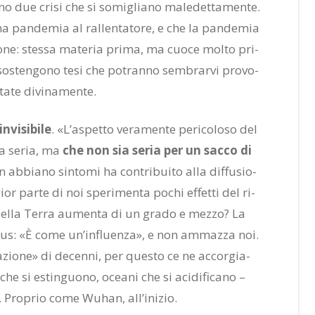
no due cri­si che si so­mi­glia­no ma­le­det­ta­men­te.
a pan­de­mia al ral­len­ta­to­re, e che la pan­de­mia
o­ne: stes­sa ma­te­ria pri­ma, ma cuo­ce mol­to pri­
 so­sten­go­no tesi che po­tran­no sem­brar­vi pro­vo­
a­te di­vi­na­men­te.
vi­si­bi­le
. «L’a­spet­to ve­ra­men­te pe­ri­co­lo­so del
ia se­ria, ma
che non sia se­ria per un sac­co di
on ab­bia­no sin­to­mi ha con­tri­bui­to alla dif­fu­sio­
r par­te di noi spe­ri­men­ta po­chi ef­fet­ti del ri­
 del­la Ter­ra au­men­ta di un gra­do e mez­zo? La
vi­rus: «È come un’in­fluen­za», e non am­maz­za noi.
a­zio­ne» di de­cen­ni, per que­sto ce ne ac­cor­gia­
che si estin­guo­no, ocea­ni che si aci­di­fi­ca­no –
. Pro­prio come Wu­han, al­l’i­ni­zio.