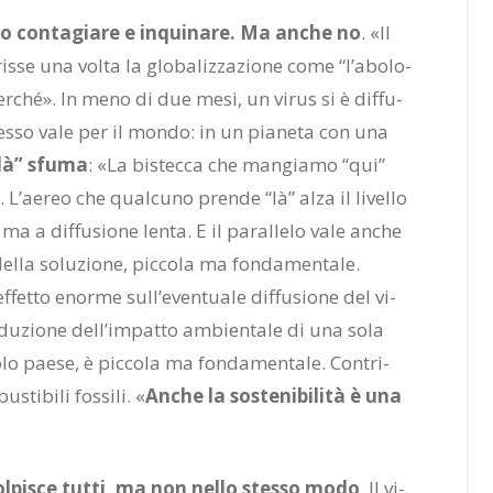
mo con­ta­gia­re e in­qui­na­re. Ma an­che no
. «Il
ris­se una vol­ta la glo­ba­liz­za­zio­ne come “l’a­bo­lo­
er­ché». In meno di due mesi, un vi­rus si è dif­fu­
tes­so vale per il mon­do: in un pia­ne­ta con una
“là” sfu­ma
: «La bi­stec­ca che man­gia­mo “qui”
”. L’ae­reo che qual­cu­no pren­de “là” alza il li­vel­lo
a dif­fu­sio­ne len­ta. E il pa­ral­le­lo vale an­che
la so­lu­zio­ne, pic­co­la ma fon­da­men­ta­le.
et­to enor­me sul­l’e­ven­tua­le dif­fu­sio­ne del vi­
­du­zio­ne del­l’im­pat­to am­bien­ta­le di una sola
lo pae­se, è pic­co­la ma fon­da­men­ta­le. Con­tri­
ti­bi­li fos­si­li. «
An­che la so­ste­ni­bi­li­tà è una
ol­pi­sce tut­ti, ma non nel­lo stes­so modo
. Il vi­