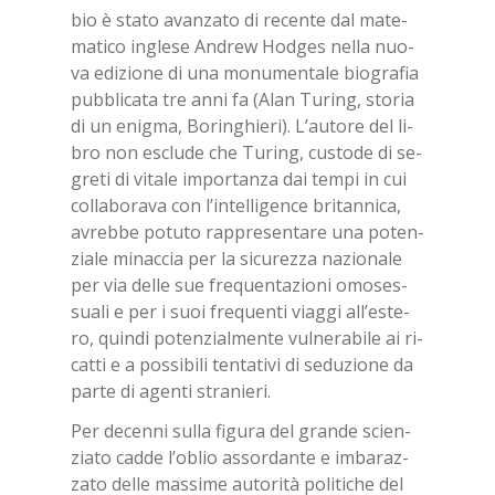
bio è sta­to avan­za­to di re­cen­te dal ma­te­
ma­ti­co in­gle­se An­drew Hod­ges nel­la nuo­
va edi­zio­ne di una mo­nu­men­ta­le bio­gra­fia
pub­bli­ca­ta tre anni fa (Alan Tu­ring, sto­ria
di un enig­ma, Bo­rin­ghie­ri). L’au­to­re del li­
bro non esclu­de che Tu­ring, cu­sto­de di se­
gre­ti di vi­ta­le im­por­tan­za dai tem­pi in cui
col­la­bo­ra­va con l’in­tel­li­gen­ce bri­tan­ni­ca,
avreb­be po­tu­to rap­pre­sen­ta­re una po­ten­
zia­le mi­nac­cia per la si­cu­rez­za na­zio­na­le
per via del­le sue fre­quen­ta­zio­ni omo­ses­
sua­li e per i suoi fre­quen­ti viag­gi al­l’e­ste­
ro, quin­di po­ten­zial­men­te vul­ne­ra­bi­le ai ri­
cat­ti e a pos­si­bi­li ten­ta­ti­vi di se­du­zio­ne da
par­te di agen­ti stra­nie­ri.
Per de­cen­ni sul­la fi­gu­ra del gran­de scien­
zia­to cad­de l’o­blio as­sor­dan­te e im­ba­raz­
za­to del­le mas­si­me au­to­ri­tà po­li­ti­che del