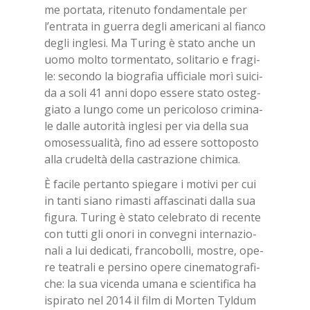
me por­ta­ta, ri­te­nu­to fon­da­men­ta­le per
l’en­tra­ta in guer­ra de­gli ame­ri­ca­ni al fian­co
de­gli in­gle­si. Ma Tu­ring è sta­to an­che un
uomo mol­to tor­men­ta­to, so­li­ta­rio e fra­gi­
le: se­con­do la bio­gra­fia uf­fi­cia­le morì sui­ci­
da a soli 41 anni dopo es­se­re sta­to osteg­
gia­to a lun­go come un pe­ri­co­lo­so cri­mi­na­
le dal­le au­to­ri­tà in­gle­si per via del­la sua
omo­ses­sua­li­tà, fino ad es­se­re sot­to­po­sto
alla cru­del­tà del­la ca­stra­zio­ne chi­mi­ca.
È fa­ci­le per­tan­to spie­ga­re i mo­ti­vi per cui
in tan­ti sia­no ri­ma­sti af­fa­sci­na­ti dal­la sua
fi­gu­ra. Tu­ring è sta­to ce­le­bra­to di re­cen­te
con tut­ti gli ono­ri in con­ve­gni in­ter­na­zio­
na­li a lui de­di­ca­ti, fran­co­bol­li, mo­stre, ope­
re tea­tra­li e per­si­no ope­re ci­ne­ma­to­gra­fi­
che: la sua vi­cen­da uma­na e scien­ti­fi­ca ha
ispi­ra­to nel 2014 il film di Mor­ten Tyl­dum