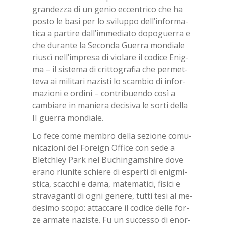
gran­dez­za di un ge­nio ec­cen­tri­co che ha
po­sto le basi per lo svi­lup­po del­l’in­for­ma­
ti­ca a par­ti­re dal­l’im­me­dia­to do­po­guer­ra e
che du­ran­te la Se­con­da Guer­ra mon­dia­le
riu­scì nel­l’im­pre­sa di vio­la­re il co­di­ce Enig­
ma – il si­ste­ma di crit­to­gra­fia che per­met­
te­va ai mi­li­ta­ri na­zi­sti lo scam­bio di in­for­
ma­zio­ni e or­di­ni – con­tri­buen­do così a
cam­bia­re in ma­nie­ra de­ci­si­va le sor­ti del­la
II guer­ra mon­dia­le.
Lo fece come mem­bro del­la se­zio­ne co­mu­
ni­ca­zio­ni del Fo­rei­gn Of­fi­ce con sede a
Blet­chley Park nel Bu­chin­gam­shi­re dove
era­no riu­ni­te schie­re di esper­ti di enig­mi­
sti­ca, scac­chi e dama, ma­te­ma­ti­ci, fi­si­ci e
stra­va­gan­ti di ogni ge­ne­re, tut­ti tesi al me­
de­si­mo sco­po: at­tac­ca­re il co­di­ce del­le for­
ze ar­ma­te na­zi­ste. Fu un suc­ces­so di enor­