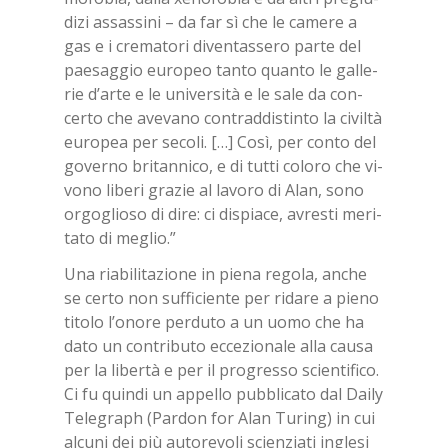
di­zi as­sas­si­ni – da far sì che le ca­me­re a
gas e i cre­ma­to­ri di­ven­tas­se­ro par­te del
pae­sag­gio eu­ro­peo tan­to quan­to le gal­le­
rie d’ar­te e le uni­ver­si­tà e le sale da con­
cer­to che ave­va­no con­trad­di­stin­to la ci­vil­tà
eu­ro­pea per se­co­li. […] Così, per con­to del
go­ver­no bri­tan­ni­co, e di tut­ti co­lo­ro che vi­
vo­no li­be­ri gra­zie al la­vo­ro di Alan, sono
or­go­glio­so di dire: ci di­spia­ce, avre­sti me­ri­
ta­to di me­glio.”
Una ria­bi­li­ta­zio­ne in pie­na re­go­la, an­che
se cer­to non suf­fi­cien­te per ri­da­re a pie­no
ti­to­lo l’o­no­re per­du­to a un uomo che ha
dato un con­tri­bu­to ec­ce­zio­na­le alla cau­sa
per la li­ber­tà e per il pro­gres­so scien­ti­fi­co.
Ci fu quin­di un ap­pel­lo pub­bli­ca­to dal Dai­ly
Te­le­gra­ph (Par­don for Alan Tu­ring) in cui
al­cu­ni dei più au­to­re­vo­li scien­zia­ti in­gle­si