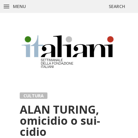
MENU
SEARCH
Skip
to
content
CULTURA
ALAN TU­RING,
omi­ci­dio o sui­
ci­dio