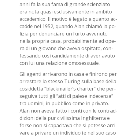
anni fa la sua fama di gran­de scien­zia­to
era nota qua­si esclu­si­va­men­te in am­bi­to
ac­ca­de­mi­co. Il mo­ti­vo è le­ga­to a quan­to ac­
cad­de nel 1952, quan­do Alan chia­mò la po­
li­zia per de­nun­cia­re un fur­to av­ve­nu­to
nel­la pro­pria casa, pro­ba­bil­men­te ad ope­
ra di un gio­va­ne che ave­va ospi­ta­to, con­
fes­san­do così can­di­da­men­te di aver avu­to
con lui una re­la­zio­ne omo­ses­sua­le.
Gli agen­ti ar­ri­va­ro­no in casa e fi­ni­ro­no per
ar­re­sta­re lo stes­so Tu­ring sul­la base del­la
co­sid­det­ta “black­mai­ler’s char­ter” che per­
se­gui­va tut­ti gli “atti di pa­le­se in­de­cen­za”
tra uo­mi­ni, in pub­bli­co come in pri­va­to.
Alan non ave­va fat­to i con­ti con le con­trad­
di­zio­ni del­la pur ci­vi­lis­si­ma In­ghil­ter­ra e
for­se non si ca­pa­ci­ta­va che si po­tes­se ar­ri­
va­re a pri­va­re un in­di­vi­duo (e nel suo caso