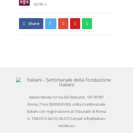
»
MORE
Share
Pin
Send
Share
on
on
with
Google+
Pinterest
WhatsApp
Ita­lian Me­dia Srl via del Ba­bui­no, 107 00187
Roma, P.Iva 09099241003, edi­ta il set­ti­ma­na­le
Ita­lia­ni con re­gi­stra­zio­ne al Tri­bu­na­le di Roma
n. 158/​2013 del 25.06.2013 email: info@ita­lian­
me­dia.eu