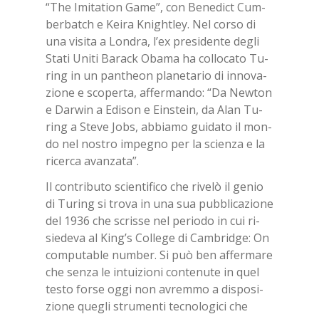
“The Imi­ta­tion Game”, con Be­ne­dict Cum­
ber­bat­ch e Kei­ra Knightley. Nel cor­so di
una vi­si­ta a Lon­dra, l’ex pre­si­den­te de­gli
Sta­ti Uni­ti Ba­rack Oba­ma ha col­lo­ca­to Tu­
ring in un pan­theon pla­ne­ta­rio di in­no­va­
zio­ne e sco­per­ta, af­fer­man­do: “Da New­ton
e Dar­win a Edi­son e Ein­stein, da Alan Tu­
ring a Ste­ve Jobs, ab­bia­mo gui­da­to il mon­
do nel no­stro im­pe­gno per la scien­za e la
ri­cer­ca avan­za­ta”.
Il con­tri­bu­to scien­ti­fi­co che ri­ve­lò il ge­nio
di Tu­ring si tro­va in una sua pub­bli­ca­zio­ne
del 1936 che scris­se nel pe­rio­do in cui ri­
sie­de­va al King’s Col­le­ge di Cam­brid­ge: On
com­pu­ta­ble num­ber. Si può ben af­fer­ma­re
che sen­za le in­tui­zio­ni con­te­nu­te in quel
te­sto for­se oggi non avrem­mo a di­spo­si­
zio­ne que­gli stru­men­ti tec­no­lo­gi­ci che