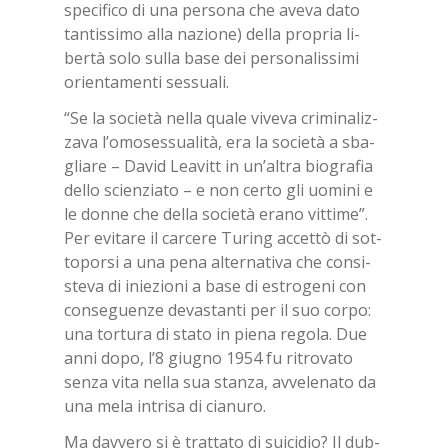
spe­ci­fi­co di una per­so­na che ave­va dato
tan­tis­si­mo alla na­zio­ne) del­la pro­pria li­
ber­tà solo sul­la base dei per­so­na­lis­si­mi
orien­ta­men­ti ses­sua­li.
“Se la so­cie­tà nel­la qua­le vi­ve­va cri­mi­na­liz­
za­va l’o­mo­ses­sua­li­tà, era la so­cie­tà a sba­
glia­re – Da­vid Lea­vitt in un’al­tra bio­gra­fia
del­lo scien­zia­to – e non cer­to gli uo­mi­ni e
le don­ne che del­la so­cie­tà era­no vit­ti­me”.
Per evi­ta­re il car­ce­re Tu­ring ac­cet­tò di sot­
to­por­si a una pena al­ter­na­ti­va che con­si­
ste­va di inie­zio­ni a base di estro­ge­ni con
con­se­guen­ze de­va­stan­ti per il suo cor­po:
una tor­tu­ra di sta­to in pie­na re­go­la. Due
anni dopo, l’8 giu­gno 1954 fu ri­tro­va­to
sen­za vita nel­la sua stan­za, av­ve­le­na­to da
una mela in­tri­sa di cia­nu­ro.
Ma dav­ve­ro si è trat­ta­to di sui­ci­dio? Il dub­