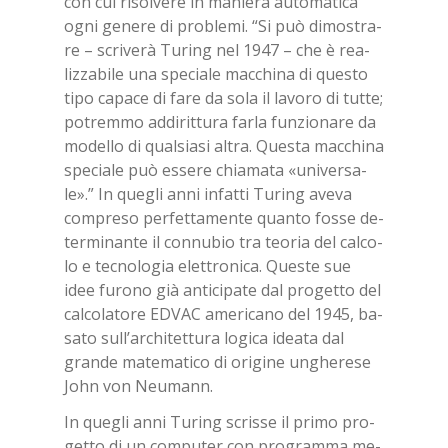
con cui ri­sol­ve­re in ma­nie­ra au­to­ma­ti­ca
ogni ge­ne­re di pro­ble­mi. “Si può di­mo­stra­
re – scri­ve­rà Tu­ring nel 1947 – che è rea­
liz­za­bi­le una spe­cia­le mac­chi­na di que­sto
tipo ca­pa­ce di fare da sola il la­vo­ro di tut­te;
po­trem­mo ad­di­rit­tu­ra far­la fun­zio­na­re da
mo­del­lo di qual­sia­si al­tra. Que­sta mac­chi­na
spe­cia­le può es­se­re chia­ma­ta «uni­ver­sa­
le».” In que­gli anni in­fat­ti Tu­ring ave­va
com­pre­so per­fet­ta­men­te quan­to fos­se de­
ter­mi­nan­te il con­nu­bio tra teo­ria del cal­co­
lo e tec­no­lo­gia elet­tro­ni­ca. Que­ste sue
idee fu­ro­no già an­ti­ci­pa­te dal pro­get­to del
cal­co­la­to­re ED­VAC ame­ri­ca­no del 1945, ba­
sa­to sul­l’ar­chi­tet­tu­ra lo­gi­ca idea­ta dal
gran­de ma­te­ma­ti­co di ori­gi­ne un­ghe­re­se
John von Neu­mann.
In que­gli anni Tu­ring scris­se il pri­mo pro­
get­to di un com­pu­ter con pro­gram­ma me­