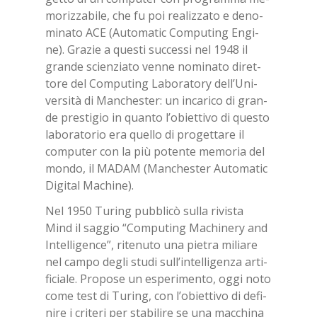
mo­riz­za­bi­le, che fu poi rea­liz­za­to e de­no­
mi­na­to ACE (Au­to­ma­tic Com­pu­ting En­gi­
ne). Gra­zie a que­sti suc­ces­si nel 1948 il
gran­de scien­zia­to ven­ne no­mi­na­to di­ret­
to­re del Com­pu­ting La­bo­ra­to­ry del­l’U­ni­
ver­si­tà di Man­che­ster: un in­ca­ri­co di gran­
de pre­sti­gio in quan­to l’o­biet­ti­vo di que­sto
la­bo­ra­to­rio era quel­lo di pro­get­ta­re il
com­pu­ter con la più po­ten­te me­mo­ria del
mon­do, il MA­DAM (Man­che­ster Au­to­ma­tic
Di­gi­tal Ma­chi­ne).
Nel 1950 Tu­ring pub­bli­cò sul­la ri­vi­sta
Mind il sag­gio “Com­pu­ting Ma­chi­ne­ry and
In­tel­li­gen­ce”, ri­te­nu­to una pie­tra mi­lia­re
nel cam­po de­gli stu­di sul­l’in­tel­li­gen­za ar­ti­
fi­cia­le. Pro­po­se un espe­ri­men­to, oggi noto
come test di Tu­ring, con l’o­biet­ti­vo di de­fi­
ni­re i cri­te­ri per sta­bi­li­re se una mac­chi­na