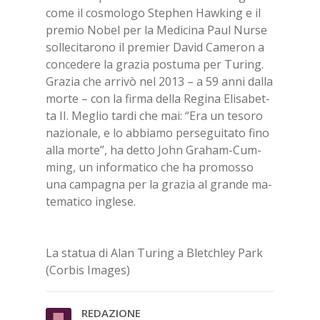
come il co­smo­lo­go Ste­phen Ha­w­king e il
pre­mio No­bel per la Me­di­ci­na Paul Nur­se
sol­le­ci­ta­ro­no il pre­mier Da­vid Ca­me­ron a
con­ce­de­re la gra­zia po­stu­ma per Tu­ring.
Gra­zia che ar­ri­vò nel 2013 – a 59 anni dal­la
mor­te – con la fir­ma del­la Re­gi­na Eli­sa­bet­
ta II. Me­glio tar­di che mai: “Era un te­so­ro
na­zio­na­le, e lo ab­bia­mo per­se­gui­ta­to fino
alla mor­te”, ha det­to John Gra­ham-Cum­
ming, un in­for­ma­ti­co che ha pro­mos­so
una cam­pa­gna per la gra­zia al gran­de ma­
te­ma­ti­co in­gle­se.
La sta­tua di Alan Tu­ring a Blet­chley Park
(Cor­bis Ima­ges)
RE­DA­ZIO­NE