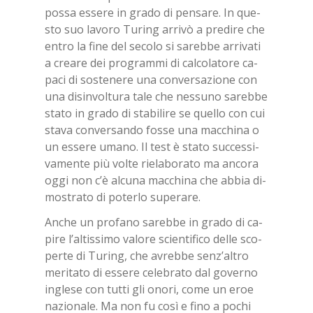
pos­sa es­se­re in gra­do di pen­sa­re. In que­
sto suo la­vo­ro Tu­ring ar­ri­vò a pre­di­re che
en­tro la fine del se­co­lo si sa­reb­be ar­ri­va­ti
a crea­re dei pro­gram­mi di cal­co­la­to­re ca­
pa­ci di so­ste­ne­re una con­ver­sa­zio­ne con
una di­sin­vol­tu­ra tale che nes­su­no sa­reb­be
sta­to in gra­do di sta­bi­li­re se quel­lo con cui
sta­va con­ver­san­do fos­se una mac­chi­na o
un es­se­re uma­no. Il test è sta­to suc­ces­si­
va­men­te più vol­te rie­la­bo­ra­to ma an­co­ra
oggi non c’è al­cu­na mac­chi­na che ab­bia di­
mo­stra­to di po­ter­lo su­pe­ra­re.
An­che un pro­fa­no sa­reb­be in gra­do di ca­
pi­re l’al­tis­si­mo va­lo­re scien­ti­fi­co del­le sco­
per­te di Tu­ring, che avreb­be sen­z’al­tro
me­ri­ta­to di es­se­re ce­le­bra­to dal go­ver­no
in­gle­se con tut­ti gli ono­ri, come un eroe
na­zio­na­le. Ma non fu così e fino a po­chi