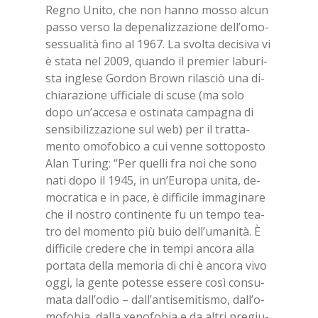
Re­gno Uni­to, che non han­no mos­so al­cun
pas­so ver­so la de­pe­na­liz­za­zio­ne del­l’o­mo­
ses­sua­li­tà fino al 1967. La svol­ta de­ci­si­va vi
è sta­ta nel 2009, quan­do il pre­mier la­bu­ri­
sta in­gle­se Gor­don Bro­wn ri­la­sciò una di­
chia­ra­zio­ne uf­fi­cia­le di scu­se (ma solo
dopo un’ac­ce­sa e osti­na­ta cam­pa­gna di
sen­si­bi­liz­za­zio­ne sul web) per il trat­ta­
men­to omo­fo­bi­co a cui ven­ne sot­to­po­sto
Alan Tu­ring: “Per quel­li fra noi che sono
nati dopo il 1945, in un’Eu­ro­pa uni­ta, de­
mo­cra­ti­ca e in pace, è dif­fi­ci­le im­ma­gi­na­re
che il no­stro con­ti­nen­te fu un tem­po tea­
tro del mo­men­to più buio del­l’u­ma­ni­tà. È
dif­fi­ci­le cre­de­re che in tem­pi an­co­ra alla
por­ta­ta del­la me­mo­ria di chi è an­co­ra vivo
oggi, la gen­te po­tes­se es­se­re così con­su­
ma­ta dal­l’o­dio – dal­l’an­ti­se­mi­ti­smo, dal­l’o­
mo­fo­bia, dal­la xe­no­fo­bia e da al­tri pre­giu­