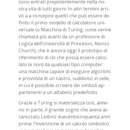
sono en­tra­ti pre­po­ten­te­men­te nel­la no­
stra vita di tut­ti gior­ni. In al­tri ter­mi­ni ar­ri­
vò a a con­ce­pi­re quel­lo che può es­se­re de­
fi­ni­to il pri­mo mo­del­lo di cal­co­la­to­re uni­
ver­sa­le (o Mac­chi­na di Tu­ring, come ven­ne
chia­ma­ta più avan­ti da un pro­fes­so­re di
Lo­gi­ca del­l’U­ni­ver­si­tà di Prin­ce­ton, Alon­zo
Chur­ch), che è an­co­ra oggi il pro­to­ti­po di
ri­fe­ri­men­to di ciò che pos­sa es­se­re cal­co­
la­to (e non) da qual­sia­si tipo com­pu­ter:
una mac­chi­na ca­pa­ce di ese­gui­re al­go­rit­mi
e prov­vi­sta di un na­stro, sud­di­vi­so in cel­le,
in cui è pos­si­bi­le scri­ve­re dei sim­bo­li ap­
par­te­nen­ti a un al­fa­be­to pre­de­fi­ni­to.
Gra­zie a Tu­ring si ma­te­ria­liz­za così, al­me­
no in par­te, il gran­de so­gno che ave­va ac­
ca­rez­za­to Leib­niz due­cen­to­cin­quan­ta anni
pri­ma: l’in­ven­zio­ne di un cal­co­lo sim­bo­li­co