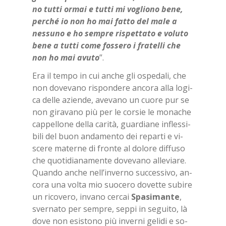
no tut­ti or­mai e tut­ti mi vo­glio­no bene,
per­ché io non ho mai fat­to del male a
nes­su­no e ho sem­pre ri­spet­ta­to e vo­lu­to
bene a tut­ti come fos­se­ro i fra­tel­li che
non ho mai avu­to
”.
Era il tem­po in cui an­che gli ospe­da­li, che
non do­ve­va­no ri­spon­de­re an­co­ra alla lo­gi­
ca del­le azien­de, ave­va­no un cuo­re pur se
non gi­ra­va­no più per le cor­sie le mo­na­che
cap­pel­lo­ne del­la ca­ri­tà, guar­dia­ne in­fles­si­
bi­li del buon an­da­men­to dei re­par­ti e vi­
sce­re ma­ter­ne di fron­te al do­lo­re dif­fu­so
che quo­ti­dia­na­men­te do­ve­va­no al­le­via­re.
Quan­do an­che nel­l’in­ver­no suc­ces­si­vo, an­
co­ra una vol­ta mio suo­ce­ro do­vet­te su­bi­re
un ri­co­ve­ro, in­va­no cer­cai
Spa­si­man­te
,
sver­na­to per sem­pre, sep­pi in se­gui­to, là
dove non esi­sto­no più in­ver­ni ge­li­di e so­