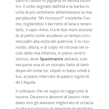
van­ti e l’uo­mo in pi­gia­ma mi ve­ni­va in­con­
tro. Il vol­to se­gna­to dal­l’e­tà e la bar­ba in­
col­ta di più set­ti­ma­ne ali­men­ta­va­no la mia
per­ples­si­tà. “Mi ri­co­no­sci?” in­si­stet­te l’uo­
mo, to­glien­do­si il ber­ret­to di lana e te­nen­
do­lo, il capo chi­no, tra le due mani ac­co­sta­
te al pet­to come ac­ca­de­va un tem­po con i
mez­za­dri alla vi­si­ta del pa­dro­ne. E lo ri­co­
nob­bi, al­lo­ra, e di col­po mi ri­tro­vai nel vi­
co­lo del­la mia in­fan­zia, in pie­no cen­tro
sto­ri­co, dove
Spa­si­man­te
abi­ta­va, solo
ma par­te viva di un vi­ci­na­to fat­to di tan­ti
di­spe­ra­ti come lui, sti­pa­ti in bas­si umi­di e
bui, al pia­no in­ter­ra­to di pa­laz­zi si­gno­ri­li
de L’A­qui­la.
Il col­lo­quio che ne se­guì mi rag­gru­mò le
vi­sce­re. De­cen­ni e de­cen­ni di la­vo­ro ri­me­
dia­to non gli ave­va­no mi­glio­ra­to di un’ac­ca
la vita e lo strac­cio di pen­sio­ne di vec­chia­ia