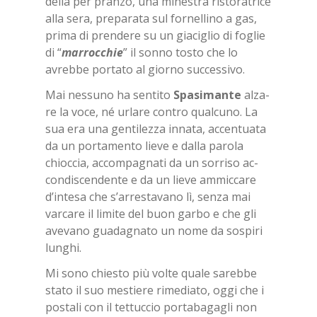
del­la per pran­zo, una mi­ne­stra ri­sto­ra­tri­ce
alla sera, pre­pa­ra­ta sul for­nel­li­no a gas,
pri­ma di pren­de­re su un gia­ci­glio di fo­glie
di “
mar­roc­chie
” il son­no to­sto che lo
avreb­be por­ta­to al gior­no suc­ces­si­vo.
Mai nes­su­no ha sen­ti­to
Spa­si­man­te
al­za­
re la voce, né ur­la­re con­tro qual­cu­no. La
sua era una gen­ti­lez­za in­na­ta, ac­cen­tua­ta
da un por­ta­men­to lie­ve e dal­la pa­ro­la
chioc­cia, ac­com­pa­gna­ti da un sor­ri­so ac­
con­di­scen­den­te e da un lie­ve am­mic­ca­re
d’in­te­sa che s’ar­re­sta­va­no lì, sen­za mai
var­ca­re il li­mi­te del buon gar­bo e che gli
ave­va­no gua­da­gna­to un nome da so­spi­ri
lun­ghi.
Mi sono chie­sto più vol­te qua­le sa­reb­be
sta­to il suo me­stie­re ri­me­dia­to, oggi che i
po­sta­li con il tet­tuc­cio por­ta­ba­ga­gli non