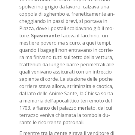
spol­ve­ri­no gri­gio da la­vo­ro, cal­za­va una
cop­po­la di sghem­bo e, fre­ne­ti­ca­men­te an­
cheg­gian­do in pas­si bre­vi, si por­ta­va in
Piaz­za, dove i po­sta­li scal­da­va­no già il mo­
to­re.
Spa­si­man­te
fa­ce­va il fac­chi­no, un
me­stie­re po­ve­ro ma si­cu­ro, a quei tem­pi,
quan­do i ba­ga­gli non en­tra­va­no in cor­rie­
ra ma fi­ni­va­no tut­ti sul tet­to del­la vet­tu­ra,
trat­te­nu­ti da lun­ghe bar­re pe­ri­me­tra­li alle
qua­li ve­ni­va­no as­si­cu­ra­ti con un in­trec­cio
sa­pien­te di cor­de. La sta­zio­ne del­le po­che
cor­rie­re sta­va al­lo­ra, stri­min­zi­ta e cao­ti­ca,
dal lato del­le Ani­me San­te, la Chie­sa sor­ta
a me­mo­ria del­l’a­po­ca­lit­ti­co ter­re­mo­to del
1703, a fian­co del pa­laz­zo mer­la­to, dal cui
ter­raz­zo ve­ni­va chia­ma­ta la tom­bo­la du­
ran­te le ri­cor­ren­ze pa­tro­na­li.
E men­tre tra la gen­te gi­ra­va il ven­di­to­re di