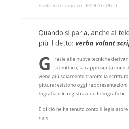
Published
6 anni ago
PAOLA GIUNTI
Quan­do si par­la, an­che al te­le
più il det­to:
ver­ba vo­lant scr
G
ra­zie alle nuo­ve tec­ni­che de­ri­van
scien­ti­fi­co, la rap­pre­sen­ta­zio­ne
vie­ne più so­la­men­te tra­mi­te la scrit­tu­ra,
pit­tu­ra; esi­sto­no oggi rap­pre­sen­ta­zio­ni 
to­gra­fia e le re­gi­stra­zio­ni fo­no­gra­fi­che.
E di ciò ne ha te­nu­to con­to il le­gi­sla­to­re
na­le.