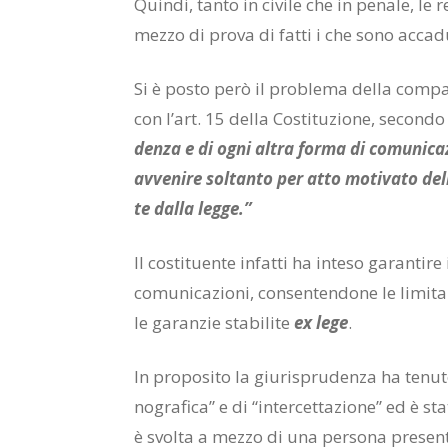
Quin­di, tan­to in ci­vi­le che in pe­na­le, le re
mez­zo di pro­va di fat­ti i che sono ac­ca­du
Si è po­sto però il pro­ble­ma del­la com­pa­ti­
con l’art. 15 del­la Co­sti­tu­zio­ne, se­con­do
den­za e di ogni al­tra for­ma di co­mu­ni­ca­z
av­ve­ni­re sol­tan­to per atto mo­ti­va­to del­l’
te dal­la leg­ge.”
Il co­sti­tuen­te in­fat­ti ha in­te­so ga­ran­ti­re
co­mu­ni­ca­zio­ni, con­sen­ten­do­ne le li­mi­ta
le ga­ran­zie sta­bi­li­te
ex lege
.
In pro­po­si­to la giu­ri­spru­den­za ha te­nu­to
no­gra­fi­ca” e di “in­ter­cet­ta­zio­ne” ed è sta
è svol­ta a mez­zo di una per­so­na pre­sen­te 