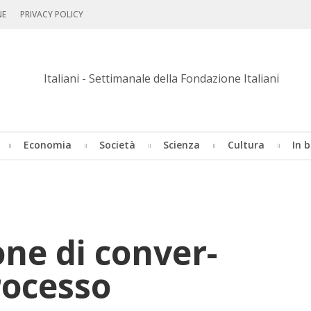
NE
PRIVACY POLICY
Economia
Società
Scienza
Cultura
In b
o­ne di con­ver­
ro­ces­so