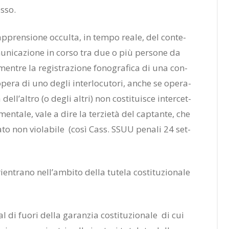
esso.
l’ap­pren­sio­ne oc­cul­ta, in tem­po rea­le, del con­te­
u­ni­ca­zio­ne in cor­so tra due o più per­so­ne da
men­tre la re­gi­stra­zio­ne fo­no­gra­fi­ca di una con­
e­ra di uno de­gli in­ter­lo­cu­to­ri, an­che se ope­ra­
a del­l’al­tro (o de­gli al­tri) non co­sti­tui­sce in­ter­cet­
da­men­ta­le, vale a dire la ter­zie­tà del cap­tan­te, che
­va­to non vio­la­bi­le (così Cass. SSUU pe­na­li 24 set­
en­tra­no nel­l’am­bi­to del­la tu­te­la co­sti­tu­zio­na­le
l di fuo­ri del­la ga­ran­zia co­sti­tu­zio­na­le di cui