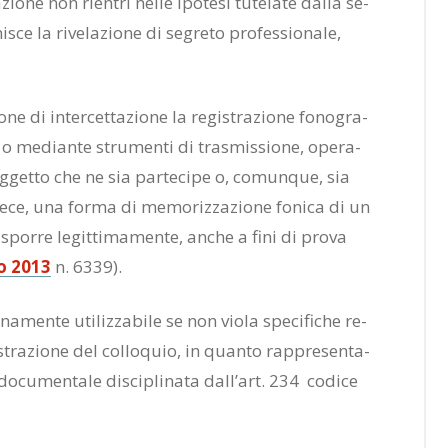
o­ne non rien­tri nel­le ipo­te­si tu­te­la­te dal­la se­
ce la ri­ve­la­zio­ne di se­gre­to pro­fes­sio­na­le,
­ne di in­ter­cet­ta­zio­ne la re­gi­stra­zio­ne fo­no­gra­
ti o me­dian­te stru­men­ti di tra­smis­sio­ne, ope­ra­
g­get­to che ne sia par­te­ci­pe o, co­mun­que, sia
­ve­ce, una for­ma di me­mo­riz­za­zio­ne fo­ni­ca di un
i­spor­re le­git­ti­ma­men­te, an­che a fini di pro­va
­io 2013
n. 6339).
na­men­te uti­liz­za­bi­le se non vio­la spe­ci­fi­che re­
i­stra­zio­ne del col­lo­quio, in quan­to rap­pre­sen­ta­
do­cu­men­ta­le di­sci­pli­na­ta dal­l’art. 234 co­di­ce