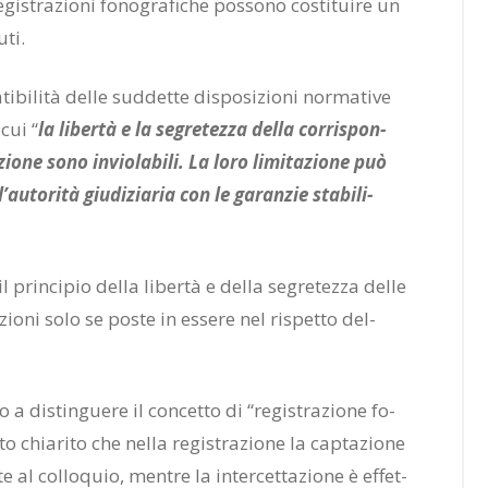
­gi­stra­zio­ni fo­no­gra­fi­che pos­so­no co­sti­tui­re un
­ti.
bi­li­tà del­le sud­det­te di­spo­si­zio­ni nor­ma­ti­ve
 cui “
la li­ber­tà e la se­gre­tez­za del­la cor­ri­spon­
io­ne sono in­vio­la­bi­li. La loro li­mi­ta­zio­ne può
au­to­ri­tà giu­di­zia­ria con le ga­ran­zie sta­bi­li­
 il prin­ci­pio del­la li­ber­tà e del­la se­gre­tez­za del­le
­zio­ni solo se po­ste in es­se­re nel ri­spet­to del­
 a di­stin­gue­re il con­cet­to di “re­gi­stra­zio­ne fo­
­to chia­ri­to che nel­la re­gi­stra­zio­ne la cap­ta­zio­ne
al col­lo­quio, men­tre la in­ter­cet­ta­zio­ne è ef­fet­