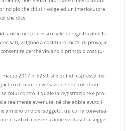
na­men­te, cioè sen­za in­for­ma­re l’in­ter­lo­cu­to­re
 prin­ci­pio che chi si ri­vol­ge ad un in­ter­lo­cu­to­re
quel che dice.
li­di an­che nel pro­ces­so ci­vi­le: le re­gi­stra­zio­ni fo­
re­ci­sa­ti, val­go­no a co­sti­tui­re mez­zi di pro­va, le
con­sen­ti­te per­ché vio­la­no il prin­ci­pio co­sti­tu­
a 1 mar­zo 2017 n. 5259, si è quin­di espres­sa nel
gne­ti­co di una con­ver­sa­zio­ne può co­sti­tui­re
, se co­lui con­tro il qua­le la re­gi­stra­zio­ne è pro­
 sia real­men­te av­ve­nu­ta, né che ab­bia avu­to il
che al­me­no uno dei sog­get­ti, tra cui la con­ver­sa­
n si trat­ti di con­ver­sa­zio­ne svol­ta­si tra sog­get­