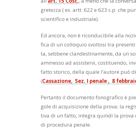
all’
art. 15 Cost.
, a meno che la con­ver­sa­zi
gre­tez­za ( es. artt. 622 e 623 c.p che pu­ni­s
scien­ti­fi­co e in­du­stria­le).
Ed an­co­ra, non è ri­con­du­ci­bi­le alla no­zio
fi­ca di un col­lo­quio svol­to­si tra pre­sen­
ta, seb­be­ne clan­de­sti­na­men­te, da un so
am­mes­so ad as­si­ster­vi, co­sti­tuen­do, in
fat­to sto­ri­co, del­la qua­le l’au­to­re può d
(
Cas­sa­zio­ne, Sez. I pe­na­le , 8 feb­bra
Per­tan­to il do­cu­men­to fo­no­gra­fi­co è pie­
go­le di ac­qui­si­zio­ne del­la pro­va; la re­g
ti­va di un fat­to, in­te­gra quin­di la pro­va 
di pro­ce­du­ra pe­na­le.