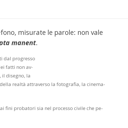
­fo­no, mi­su­ra­te le pa­ro­le: non vale
ip­ta ma­nent
.
­ti dal pro­gres­so
 dei fat­ti non av­
 il di­se­gno, la
del­la real­tà at­tra­ver­so la fo­to­gra­fia, la ci­ne­ma­
 ai fini pro­ba­to­ri sia nel pro­ces­so ci­vi­le che pe­