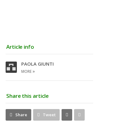
Article info
PAOLA GIUNTI
»
MORE
Share this article
Share
Pin
Share
Tweet
on
on
Google+
Pinterest