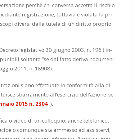
ver­sa­zio­ne per­chè chi con­ver­sa ac­cet­ta il ri­schio
dian­te re­gi­stra­zio­ne, tut­ta­via è vio­la­ta la pri­
sco­pi di­ver­si dal­la tu­te­la di un di­rit­to pro­prio
e­cre­to le­gi­sla­ti­vo 30 giu­gno 2003, n. 196 ) in­
 pu­ni­bi­li sol­tan­to “se dal fat­to de­ri­va no­cu­men­
3 mag­gio 2011, n. 18908).
­stra­zio­ni sia­no ef­fet­tua­te in con­for­mi­tà alla di­
­tui­sce sbar­ra­men­to al­l’e­ser­ci­zio del­l’a­zio­ne pe­
gen­na­io 2015 n. 2304
).
fi­ca o vi­deo di un col­lo­quio, an­che te­le­fo­ni­co,
­ci­pe o co­mun­que sia am­mes­so ad as­si­ster­vi,