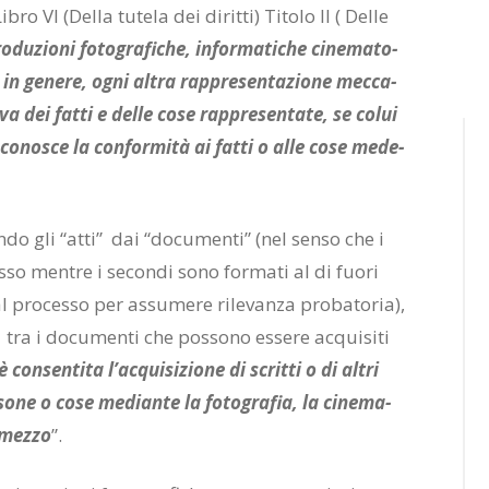
­bro VI (Del­la tu­te­la dei di­rit­ti) Ti­to­lo II ( Del­le
ro­du­zio­ni fo­to­gra­fi­che, in­for­ma­ti­che
ci­ne­ma­to­
 e, in ge­ne­re, ogni al­tra rap­pre­sen­ta­zio­ne mec­ca­
va dei fat­ti e del­le cose rap­pre­sen­ta­te, se co­lui
co­no­sce la con­for­mi­tà ai fat­ti o alle cose me­de­
en­do gli “atti” dai “do­cu­men­ti” (nel sen­so che i
s­so men­tre i se­con­di sono for­ma­ti al di fuo­ri
al pro­ces­so per as­su­me­re ri­le­van­za pro­ba­to­ria),
ca tra i do­cu­men­ti che pos­so­no es­se­re ac­qui­si­ti
è con­sen­ti­ta l’ac­qui­si­zio­ne di scrit­ti o di al­tri
so­ne o cose me­dian­te la fo­to­gra­fia, la ci­ne­ma­
o mez­zo
”.