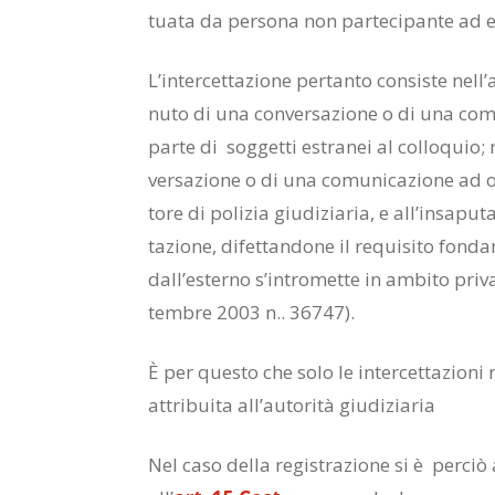
tua­ta da per­so­na non par­te­ci­pan­te ad 
L’in­ter­cet­ta­zio­ne per­tan­to con­si­ste nel­
nu­to di una con­ver­sa­zio­ne o di una co­m
par­te di sog­get­ti estra­nei al col­lo­quio; 
ver­sa­zio­ne o di una co­mu­ni­ca­zio­ne ad op
to­re di po­li­zia giu­di­zia­ria, e al­l’in­sa­pu­t
ta­zio­ne, di­fet­tan­do­ne il re­qui­si­to fon­
dal­l’e­ster­no s’in­tro­met­te in am­bi­to pri
tem­bre 2003 n.. 36747).
È per que­sto che solo le in­ter­cet­ta­zio­ni ri
at­tri­bui­ta al­l’au­to­ri­tà giu­di­zia­ria
Nel caso del­la re­gi­stra­zio­ne si è per­ciò a