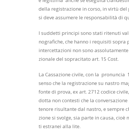
è le­git­ti­ma an­che se ese­gui­ta clan­de­sti­
del­la re­gi­stra­zio­ne in cor­so, in vir­tù del
si deve as­su­me­re le re­spon­sa­bi­li­tà di 
I sud­det­ti prin­ci­pi sono sta­ti ri­te­nu­ti va­
no­gra­fi­che, che han­no i re­qui­si­ti so­pra p
in­ter­cet­ta­zio­ni non sono as­so­lu­ta­men­te 
zio­na­le del so­pra­ci­ta­to art. 15 Cost.
La Cas­sa­zio­ne ci­vi­le, con la pro­nun­ci
sen­so che la re­gi­stra­zio­ne su na­stro ma­
fon­te di pro­va, ex art. 2712 co­di­ce ci­vi­le
dot­ta non con­te­sti che la con­ver­sa­zio­ne
te­no­re ri­sul­tan­te dal na­stro, e sem­pre 
zio­ne si svol­ge, sia par­te in cau­sa, cioè no
ti estra­nei alla lite.