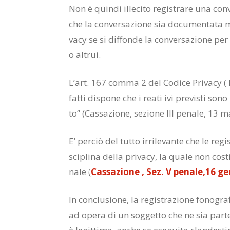
Non è quin­di il­le­ci­to re­gi­stra­re una con­
che la con­ver­sa­zio­ne sia do­cu­men­ta­ta me­
va­cy se si dif­fon­de la con­ver­sa­zio­ne per 
o al­trui.
L’art. 167 com­ma 2 del Co­di­ce Pri­va­cy ( D
fat­ti di­spo­ne che i rea­ti ivi pre­vi­sti sono
to” (Cas­sa­zio­ne, se­zio­ne III pe­na­le, 1
E’ per­ciò del tut­to ir­ri­le­van­te che le re­gi
sci­pli­na del­la pri­va­cy, la qua­le non co­sti
na­le (
Cas­sa­zio­ne , Sez. V pe­na­le,16 
In con­clu­sio­ne, la re­gi­stra­zio­ne fo­no­gra­
ad ope­ra di un sog­get­to che ne sia par­te