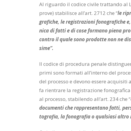
Al ri­guar­do il co­di­ce ci­vi­le trat­tan­do al Li
pro­ve) sta­bi­li­sce al­l’art. 2712 che “
le ri­p
gra­fi­che
, le re­gi­stra­zio­ni fo­no­gra­fi­che
ni­ca di fat­ti e di cose for­ma­no pie­na pro­
con­tro il qua­le sono pro­dot­te non ne di­s
si­me”.
Il co­di­ce di pro­ce­du­ra pe­na­le di­stin­gu
pri­mi sono for­ma­ti al­l’in­ter­no del pro­ce
del pro­ces­so e de­vo­no es­se­re ac­qui­si­ti 
fa rien­tra­re la re­gi­stra­zio­ne fo­no­gra­fi­
al pro­ces­so, sta­bi­len­do al­l’art. 234 che “
do­cu­men­ti che rap­pre­sen­ta­no fat­ti, per­
to­gra­fia, la fo­no­gra­fia o qual­sia­si al­tr