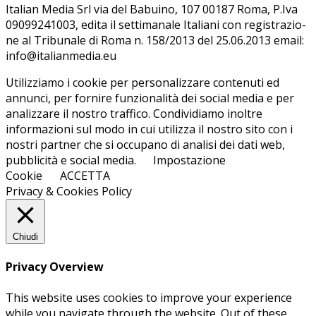
Ita­lian Me­dia Srl via del Ba­bui­no, 107 00187 Roma, P.Iva
09099241003, edi­ta il set­ti­ma­na­le Ita­lia­ni con re­gi­stra­zio­
ne al Tri­bu­na­le di Roma n. 158/​2013 del 25.06.2013 email:
info@ita­lian­me­dia.eu
Utilizziamo i cookie per personalizzare contenuti ed
annunci, per fornire funzionalità dei social media e per
analizzare il nostro traffico. Condividiamo inoltre
informazioni sul modo in cui utilizza il nostro sito con i
nostri partner che si occupano di analisi dei dati web,
pubblicità e social media.
Impostazione
Cookie
ACCETTA
Privacy & Cookies Policy
Chiudi
Privacy Overview
This website uses cookies to improve your experience
while you navigate through the website. Out of these