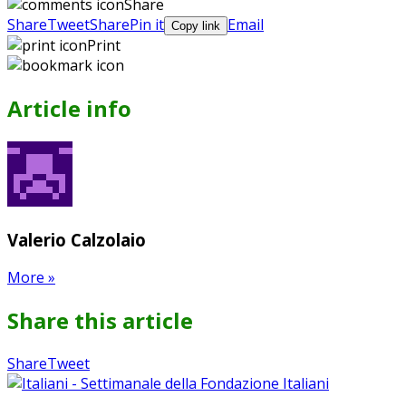
Google+
Pinterest
WhatsApp
Share
Share
Tweet
Share
Pin it
Email
Copy link
Print
Article info
Valerio Calzolaio
More
»
Share this article
Share
Pin
Send
Share
Tweet
on
on
with
Google+
Pinterest
WhatsApp