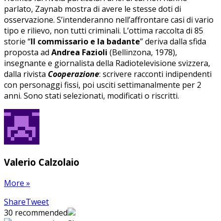
parlato, Zaynab mostra di avere le stesse doti di
osservazione. S’intenderanno nell’affrontare casi di vario
tipo e rilievo, non tutti criminali. L’ottima raccolta di 85
storie “
Il commissario e la badante
” deriva dalla sfida
proposta ad
Andrea Fazioli
(Bellinzona, 1978),
insegnante e giornalista della Radiotelevisione svizzera,
dalla rivista
Cooperazione
: scrivere racconti indipendenti
con personaggi fissi, poi usciti settimanalmente per 2
anni. Sono stati selezionati, modificati o riscritti.
Valerio Calzolaio
More
»
Share
Pin
Send
Share
Tweet
on
on
with
30
recommended