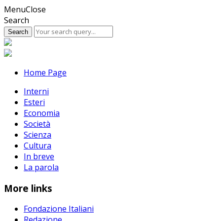
Skip
Menu
Close
to
Search
content
Home Page
Interni
Esteri
Economia
Società
Scienza
Cultura
In breve
La parola
More links
Fondazione Italiani
Redazione