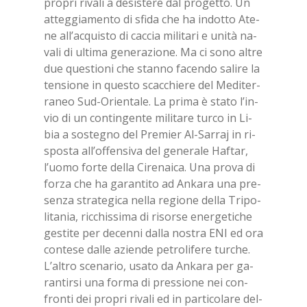
pro­pri ri­va­li a de­si­ste­re dal pro­get­to. Un
at­teg­gia­men­to di sfi­da che ha in­dot­to Ate­
ne al­l’ac­qui­sto di cac­cia mi­li­ta­ri e uni­tà na­
va­li di ul­ti­ma ge­ne­ra­zio­ne. Ma ci sono al­tre
due que­stio­ni che stan­no fa­cen­do sa­li­re la
ten­sio­ne in que­sto scac­chie­re del Me­di­ter­
ra­neo Sud-Orien­ta­le. La pri­ma è sta­to l’in­
vio di un con­tin­gen­te mi­li­ta­re tur­co in Li­
bia a so­ste­gno del Pre­mier Al-Sar­raj in ri­
spo­sta al­l’of­fen­si­va del ge­ne­ra­le Haf­tar,
l’uo­mo for­te del­la Ci­re­nai­ca. Una pro­va di
for­za che ha ga­ran­ti­to ad An­ka­ra una pre­
sen­za stra­te­gi­ca nel­la re­gio­ne del­la Tri­po­
li­ta­nia, ric­chis­si­ma di ri­sor­se ener­ge­ti­che
ge­sti­te per de­cen­ni dal­la no­stra ENI ed ora
con­te­se dal­le azien­de pe­tro­li­fe­re tur­che.
L’al­tro sce­na­rio, usa­to da An­ka­ra per ga­
ran­tir­si una for­ma di pres­sio­ne nei con­
fron­ti dei pro­pri ri­va­li ed in par­ti­co­la­re del­