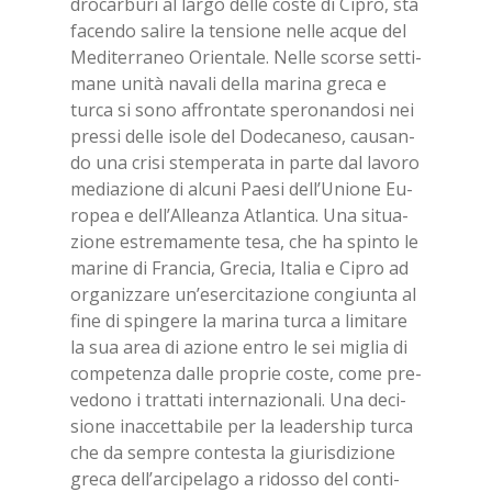
dro­car­bu­ri al lar­go del­le co­ste di Ci­pro, sta
fa­cen­do sa­li­re la ten­sio­ne nel­le ac­que del
Me­di­ter­ra­neo Orien­ta­le. Nel­le scor­se set­ti­
ma­ne uni­tà na­va­li del­la ma­ri­na gre­ca e
tur­ca si sono af­fron­ta­te spe­ro­nan­do­si nei
pres­si del­le iso­le del Do­de­ca­ne­so, cau­san­
do una cri­si stem­pe­ra­ta in par­te dal la­vo­ro
me­dia­zio­ne di al­cu­ni Pae­si del­l’U­nio­ne Eu­
ro­pea e del­l’Al­lean­za Atlan­ti­ca. Una si­tua­
zio­ne estre­ma­men­te tesa, che ha spin­to le
ma­ri­ne di Fran­cia, Gre­cia, Ita­lia e Ci­pro ad
or­ga­niz­za­re un’e­ser­ci­ta­zio­ne con­giun­ta al
fine di spin­ge­re la ma­ri­na tur­ca a li­mi­ta­re
la sua area di azio­ne en­tro le sei mi­glia di
com­pe­ten­za dal­le pro­prie co­ste, come pre­
ve­do­no i trat­ta­ti in­ter­na­zio­na­li. Una de­ci­
sio­ne inac­cet­ta­bi­le per la lea­der­ship tur­ca
che da sem­pre con­te­sta la giu­ri­sdi­zio­ne
gre­ca del­l’ar­ci­pe­la­go a ri­dos­so del con­ti­