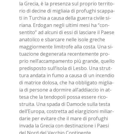
la Gre­cia, è la pre­sen­za sul pro­prio ter­ri­to­
rio di de­ci­ne di mi­glia­ia di pro­fu­ghi scap­pa­
ti in Tur­chia a cau­sa del­la guer­ra ci­vi­le si­
ria­na. Er­do­gan ne­gli ul­ti­mi mesi ha “con­
sen­ti­to” ad al­cu­ni di essi di la­scia­re il Pae­se
ana­to­li­co e sbar­ca­re nel­le iso­le gre­che
mag­gior­men­te li­mi­tro­fe alla co­sta. Una si­
tua­zio­ne de­ge­ne­ra­ta re­cen­te­men­te pro­
prio nel­l’ac­cam­pa­men­to più gran­de, quel­lo
pre­di­spo­sto sul­l’i­so­la di Le­sbo. Una strut­
tu­ra an­da­ta in fumo a cau­sa di un in­cen­dio
di ma­tri­ce do­lo­sa, che ha ob­bli­ga­to mi­glia­
ia di per­so­ne a dor­mi­re al­l’ad­diac­cio in at­
te­sa che la ten­do­po­li pos­sa es­se­re ri­co­
strui­ta. Una spa­da di Da­mo­cle sul­la te­sta
del­l’Eu­ro­pa, co­stret­ta ad elar­gi­zio­ni mi­liar­
da­rie per evi­ta­re che il mare di pro­fu­ghi
in­va­da la Gre­cia con de­sti­na­zio­ne i Pae­si
del Nord del Vec­chio Con­ti­nen­te.