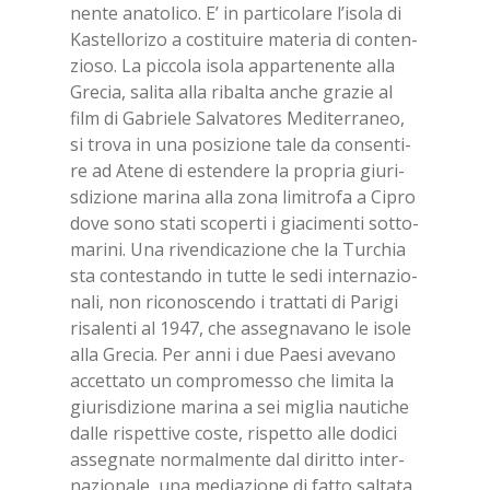
nen­te ana­to­li­co. E’ in par­ti­co­la­re l’i­so­la di
Ka­stel­lo­ri­zo a co­sti­tui­re ma­te­ria di con­ten­
zio­so. La pic­co­la iso­la ap­par­te­nen­te alla
Gre­cia, sa­li­ta alla ri­bal­ta an­che gra­zie al
film di Ga­brie­le Sal­va­to­res Me­di­ter­ra­neo,
si tro­va in una po­si­zio­ne tale da con­sen­ti­
re ad Ate­ne di esten­de­re la pro­pria giu­ri­
sdi­zio­ne ma­ri­na alla zona li­mi­tro­fa a Ci­pro
dove sono sta­ti sco­per­ti i gia­ci­men­ti sot­to­
ma­ri­ni. Una ri­ven­di­ca­zio­ne che la Tur­chia
sta con­te­stan­do in tut­te le sedi in­ter­na­zio­
na­li, non ri­co­no­scen­do i trat­ta­ti di Pa­ri­gi
ri­sa­len­ti al 1947, che as­se­gna­va­no le iso­le
alla Gre­cia. Per anni i due Pae­si ave­va­no
ac­cet­ta­to un com­pro­mes­so che li­mi­ta la
giu­ri­sdi­zio­ne ma­ri­na a sei mi­glia nau­ti­che
dal­le ri­spet­ti­ve co­ste, ri­spet­to alle do­di­ci
as­se­gna­te nor­mal­men­te dal di­rit­to in­ter­
na­zio­na­le, una me­dia­zio­ne di fat­to sal­ta­ta