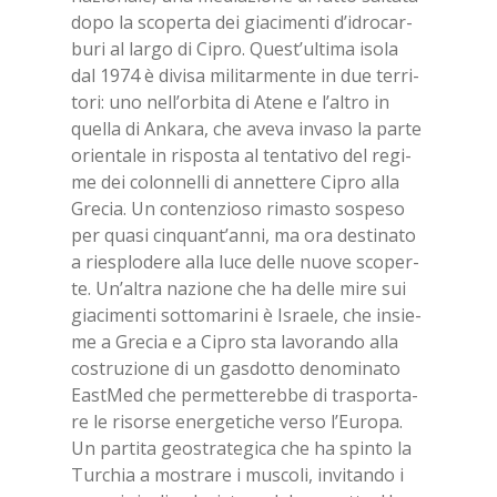
dopo la sco­per­ta dei gia­ci­men­ti d’i­dro­car­
bu­ri al lar­go di Ci­pro. Que­st’ul­ti­ma iso­la
dal 1974 è di­vi­sa mi­li­tar­men­te in due ter­ri­
to­ri: uno nel­l’or­bi­ta di Ate­ne e l’al­tro in
quel­la di An­ka­ra, che ave­va in­va­so la par­te
orien­ta­le in ri­spo­sta al ten­ta­ti­vo del re­gi­
me dei co­lon­nel­li di an­net­te­re Ci­pro alla
Gre­cia. Un con­ten­zio­so ri­ma­sto so­spe­so
per qua­si cin­quan­t’an­ni, ma ora de­sti­na­to
a rie­splo­de­re alla luce del­le nuo­ve sco­per­
te. Un’al­tra na­zio­ne che ha del­le mire sui
gia­ci­men­ti sot­to­ma­ri­ni è Israe­le, che in­sie­
me a Gre­cia e a Ci­pro sta la­vo­ran­do alla
co­stru­zio­ne di un ga­sdot­to de­no­mi­na­to
East­Med che per­met­te­reb­be di tra­spor­ta­
re le ri­sor­se ener­ge­ti­che ver­so l’Eu­ro­pa.
Un par­ti­ta geo­stra­te­gi­ca che ha spin­to la
Tur­chia a mo­stra­re i mu­sco­li, in­vi­tan­do i