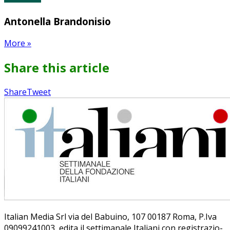
Antonella Brandonisio
More
»
Share this article
Share
Pin
Send
Share
Tweet
on
on
with
Google+
Pinterest
WhatsApp
Ita­lian Me­dia Srl via del Ba­bui­no, 107 00187 Roma, P.Iva
09099241003, edi­ta il set­ti­ma­na­le Ita­lia­ni con re­gi­stra­zio­