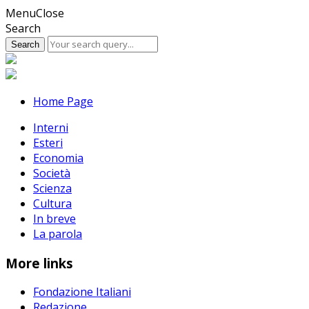
Skip
Menu
Close
to
Search
content
Home Page
Interni
Esteri
Economia
Società
Scienza
Cultura
In breve
La parola
More links
Fondazione Italiani
Redazione