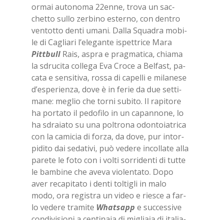
or­mai au­to­no­ma 22en­ne, tro­va un sac­
chet­to sul­lo zer­bi­no ester­no, con den­tro
ven­tot­to den­ti uma­ni. Dal­la Squa­dra mo­bi­
le di Ca­glia­ri l’e­le­gan­te ispet­tri­ce Mara
Pitt­bull
Rais, aspra e prag­ma­ti­ca, chia­ma
la sdru­ci­ta col­le­ga Eva Cro­ce a Bel­fa­st, pa­
ca­ta e sen­si­ti­va, ros­sa di ca­pel­li e mi­la­ne­se
d’e­spe­rien­za, dove è in fe­rie da due set­ti­
ma­ne: me­glio che tor­ni su­bi­to. Il ra­pi­to­re
ha por­ta­to il pe­do­fi­lo in un ca­pan­no­ne, lo
ha sdra­ia­to su una pol­tro­na odon­to­ia­tri­ca
con la ca­mi­cia di for­za, da dove, pur in­tor­
pi­di­to dai se­da­ti­vi, può ve­de­re in­col­la­te alla
pa­re­te le foto con i vol­ti sor­ri­den­ti di tut­te
le bam­bi­ne che ave­va vio­len­ta­to. Dopo
aver re­ca­pi­ta­to i den­ti tol­ti­gli in malo
modo, ora re­gi­stra un vi­deo e rie­sce a far­
lo ve­de­re tra­mi­te
Wha­tsapp
e suc­ces­si­ve
con­di­vi­sio­ni a cen­ti­na­ia di mi­glia­ia di ita­lia­