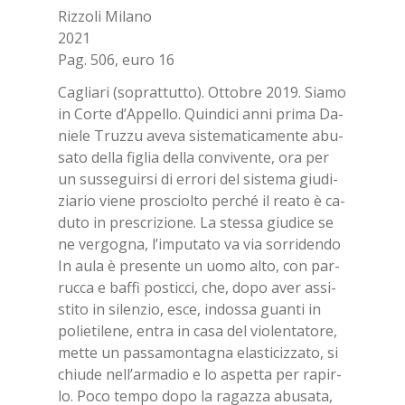
Riz­zo­li Mi­la­no
2021
Pag. 506, euro 16
Ca­glia­ri (so­prat­tut­to). Ot­to­bre 2019. Sia­mo
in Cor­te d’Ap­pel­lo. Quin­di­ci anni pri­ma Da­
nie­le Truz­zu ave­va si­ste­ma­ti­ca­men­te abu­
sa­to del­la fi­glia del­la con­vi­ven­te, ora per
un sus­se­guir­si di er­ro­ri del si­ste­ma giu­di­
zia­rio vie­ne pro­sciol­to per­ché il rea­to è ca­
du­to in pre­scri­zio­ne. La stes­sa giu­di­ce se
ne ver­go­gna, l’im­pu­ta­to va via sor­ri­den­do
In aula è pre­sen­te un uomo alto, con par­
ruc­ca e baf­fi po­stic­ci, che, dopo aver as­si­
sti­to in si­len­zio, esce, in­dos­sa guan­ti in
po­lie­ti­le­ne, en­tra in casa del vio­len­ta­to­re,
met­te un pas­sa­mon­ta­gna ela­sti­ciz­za­to, si
chiu­de nel­l’ar­ma­dio e lo aspet­ta per ra­pir­
lo. Poco tem­po dopo la ra­gaz­za abu­sa­ta,