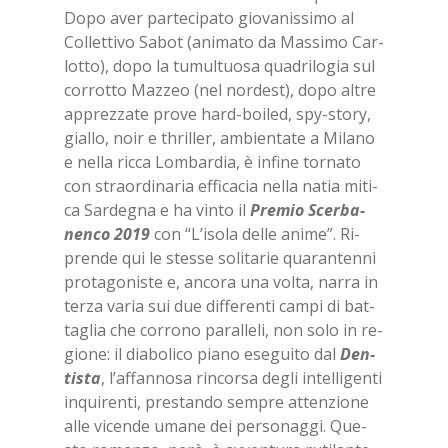
Dopo aver par­te­ci­pa­to gio­va­nis­si­mo al
Col­let­ti­vo Sa­bot (ani­ma­to da Mas­si­mo Car­
lot­to), dopo la tu­mul­tuo­sa qua­dri­lo­gia sul
cor­rot­to Maz­zeo (nel nor­de­st), dopo al­tre
ap­prez­za­te pro­ve hard-boi­led, spy-sto­ry,
gial­lo, noir e th­ril­ler, am­bien­ta­te a Mi­la­no
e nel­la ric­ca Lom­bar­dia, è in­fi­ne tor­na­to
con straor­di­na­ria ef­fi­ca­cia nel­la na­tia mi­ti­
ca Sar­de­gna e ha vin­to il
Pre­mio Scer­ba­
nen­co
2019
con “L’i­so­la del­le ani­me”. Ri­
pren­de qui le stes­se so­li­ta­rie qua­ran­ten­ni
pro­ta­go­ni­ste e, an­co­ra una vol­ta, nar­ra in
ter­za va­ria sui due dif­fe­ren­ti cam­pi di bat­
ta­glia che cor­ro­no pa­ral­le­li, non solo in re­
gio­ne: il dia­bo­li­co pia­no ese­gui­to dal
Den­
ti­sta
, l’af­fan­no­sa rin­cor­sa de­gli in­tel­li­gen­ti
in­qui­ren­ti, pre­stan­do sem­pre at­ten­zio­ne
alle vi­cen­de uma­ne dei per­so­nag­gi. Que­