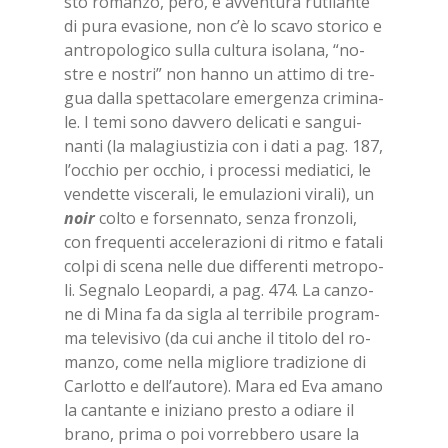
sto ro­man­zo, però, è av­ven­tu­ra ru­ti­lan­te
di pura eva­sio­ne, non c’è lo sca­vo sto­ri­co e
an­tro­po­lo­gi­co sul­la cul­tu­ra iso­la­na, “no­
stre e no­stri” non han­no un at­ti­mo di tre­
gua dal­la spet­ta­co­la­re emer­gen­za cri­mi­na­
le. I temi sono dav­ve­ro de­li­ca­ti e san­gui­
nan­ti (la ma­la­giu­sti­zia con i dati a pag. 187,
l’oc­chio per oc­chio, i pro­ces­si me­dia­ti­ci, le
ven­det­te vi­sce­ra­li, le emu­la­zio­ni vi­ra­li), un
noir
col­to e for­sen­na­to, sen­za fron­zo­li,
con fre­quen­ti ac­ce­le­ra­zio­ni di rit­mo e fa­ta­li
col­pi di sce­na nel­le due dif­fe­ren­ti me­tro­po­
li. Se­gna­lo Leo­par­di, a pag. 474. La can­zo­
ne di Mina fa da si­gla al ter­ri­bi­le pro­gram­
ma te­le­vi­si­vo (da cui an­che il ti­to­lo del ro­
man­zo, come nel­la mi­glio­re tra­di­zio­ne di
Car­lot­to e del­l’au­to­re). Mara ed Eva ama­no
la can­tan­te e ini­zia­no pre­sto a odia­re il
bra­no, pri­ma o poi vor­reb­be­ro usa­re la