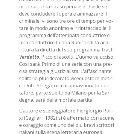
ni. Lì rac­con­ta il caso pe­na­le e chie­de se
deve con­clu­de­re l’o­pe­ra e am­maz­za­re il
cri­mi­na­le, vi sono tre ore di tem­po per vo­
ta­re in modo ano­ni­mo e ir­rin­trac­cia­bi­le. Il
pro­gram­ma del­l’at­tem­pa­ta con­dut­tri­ce ci­
ni­ca con­dut­tri­ce Lua­na Ru­bi­con­di fa ad­di­
rit­tu­ra la di­ret­ta del suo pro­gram­ma trash
Ver­det­to
. Pic­co di ascol­ti. L’uo­mo va uc­ci­so.
Così sarà. Pri­mo di una se­rie con una pre­
ci­sa stra­te­gia giu­sti­zia­li­sta. L’af­fa­sci­nan­te
so­li­ta­rio plu­ri­de­co­ra­to vi­ce­que­sto­re me­tic­
cio Vito Stre­ga, or­mai ap­pas­sio­na­to nuo­
ta­to­re, par­te su­bi­to da Mi­la­no per la Sar­
de­gna, sarà del­la mor­ta­le par­ti­ta.
L’au­to­re e sce­neg­gia­to­re Pier­gior­gio Pu­li­
xi (Ca­glia­ri, 1982) si è af­fer­ma­to con acu­me
e co­rag­gio come uno dei più bra­vi scrit­to­ri
ita­lia­ni sul­la sce­na let­te­ra­ria eu­ro­pea.