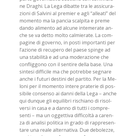
ne Dra­ghi. La Lega di­bat­te tra le as­si­cu­ra­
zio­ni di Sal­vi­ni al pre­mier e agli “al­lea­ti” del
mo­men­to ma la pan­cia scal­pi­ta e pre­me
dan­do ali­men­to ad al­cu­ne in­te­me­ra­te an­
che se va det­to mol­to cal­mie­ra­te. La com­
pa­gi­ne di go­ver­no, in po­sti im­por­tan­ti per
l’a­zio­ne di re­cu­pe­ro del pae­se spin­ge ad
una sta­bi­li­tà e ad una mo­de­ra­zio­ne che
con­flig­go­no con il sen­ti­re del­la base. Una
sin­te­si dif­fi­ci­le ma che po­treb­be se­gna­re
an­che i fu­tu­ri de­sti­ni del par­ti­to. Per la Me­
lo­ni per il mo­men­to in­te­re pra­te­rie di pos­
si­bi­le con­sen­so ai dan­ni del­la Lega – an­che
qui dun­que gli equi­li­bri ri­schia­no di ri­sol­
ver­si in casa e a dan­no di tut­ti i com­pre­
sen­ti – ma un og­get­ti­va dif­fi­col­tà a ca­ren­
za di ana­li­si po­li­ti­ca in gra­do di rap­pre­sen­
ta­re una rea­le al­ter­na­ti­va. Due de­bo­lez­ze,