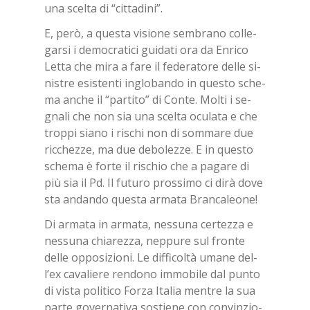
una scel­ta di “cit­ta­di­ni”.
E, però, a que­sta vi­sio­ne sem­bra­no col­le­
gar­si i de­mo­cra­ti­ci gui­da­ti ora da En­ri­co
Let­ta che mira a fare il fe­de­ra­to­re del­le si­
ni­stre esi­sten­ti in­glo­ban­do in que­sto sche­
ma an­che il “par­ti­to” di Con­te. Mol­ti i se­
gna­li che non sia una scel­ta ocu­la­ta e che
trop­pi sia­no i ri­schi non di som­ma­re due
ric­chez­ze, ma due de­bo­lez­ze. E in que­sto
sche­ma è for­te il ri­schio che a pa­ga­re di
più sia il Pd. Il fu­tu­ro pros­si­mo ci dirà dove
sta an­dan­do que­sta ar­ma­ta Bran­ca­leo­ne!
Di ar­ma­ta in ar­ma­ta, nes­su­na cer­tez­za e
nes­su­na chia­rez­za, nep­pu­re sul fron­te
del­le op­po­si­zio­ni. Le dif­fi­col­tà uma­ne del­
l’ex ca­va­lie­re ren­do­no im­mo­bi­le dal pun­to
di vi­sta po­li­ti­co For­za Ita­lia men­tre la sua
par­te go­ver­na­ti­va so­stie­ne con con­vin­zio­