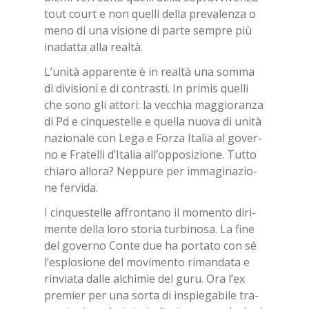
tout court e non quel­li del­la pre­va­len­za o
meno di una vi­sio­ne di par­te sem­pre più
ina­dat­ta alla real­tà.
L’u­ni­tà ap­pa­ren­te è in real­tà una som­ma
di di­vi­sio­ni e di con­tra­sti. In pri­mis quel­li
che sono gli at­to­ri: la vec­chia mag­gio­ran­za
di Pd e cin­que­stel­le e quel­la nuo­va di uni­tà
na­zio­na­le con Lega e For­za Ita­lia al go­ver­
no e Fra­tel­li d’I­ta­lia al­l’op­po­si­zio­ne. Tut­to
chia­ro al­lo­ra? Nep­pu­re per im­ma­gi­na­zio­
ne fer­vi­da.
I cin­que­stel­le af­fron­ta­no il mo­men­to di­ri­
men­te del­la loro sto­ria tur­bi­no­sa. La fine
del go­ver­no Con­te due ha por­ta­to con sé
l’e­splo­sio­ne del mo­vi­men­to ri­man­da­ta e
rin­via­ta dal­le al­chi­mie del guru. Ora l’ex
pre­mier per una sor­ta di in­spie­ga­bi­le tra­