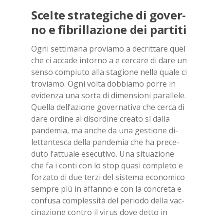
Scel­te stra­te­gi­che di go­ver­
no e fi­bril­la­zio­ne dei par­ti­ti
Ogni set­ti­ma­na pro­via­mo a de­crit­ta­re quel
che ci ac­ca­de in­tor­no a e cer­ca­re di dare un
sen­so com­piu­to alla sta­gio­ne nel­la qua­le ci
tro­via­mo. Ogni vol­ta dob­bia­mo por­re in
evi­den­za una sor­ta di di­men­sio­ni pa­ral­le­le.
Quel­la del­l’a­zio­ne go­ver­na­ti­va che cer­ca di
dare or­di­ne al di­sor­di­ne crea­to sì dal­la
pan­de­mia, ma an­che da una ge­stio­ne di­
let­tan­te­sca del­la pan­de­mia che ha pre­ce­
du­to l’at­tua­le ese­cu­ti­vo. Una si­tua­zio­ne
che fa i con­ti con lo stop qua­si com­ple­to e
for­za­to di due ter­zi del si­ste­ma eco­no­mi­co
sem­pre più in af­fan­no e con la con­cre­ta e
con­fu­sa com­ples­si­tà del pe­rio­do del­la vac­
ci­na­zio­ne con­tro il vi­rus dove det­to in