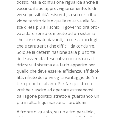
dos­so. Ma la con­fu­sio­ne ri­guar­da an­che il
vac­ci­no, il suo ap­prov­vi­gio­na­men­to, le di­
ver­se pos­si­bi­li­tà esi­sten­ti, la sua di­stri­bu­
zio­ne ter­ri­to­ria­le e quel­la re­la­ti­va alle fa­
sce di età più a ri­schio. Il go­ver­no ora pro­
va a dare sen­so com­piu­to ad un si­ste­ma
che si è tro­va­to da­van­ti, in cor­sa, con lo­gi­
che e ca­rat­te­ri­sti­che dif­fi­ci­li da con­dur­re.
Solo se la de­ter­mi­na­zio­ne sarà più for­te
del­le av­ver­si­tà, l’e­se­cu­ti­vo riu­sci­rà a rad­
driz­za­re il si­ste­ma e a far­lo ap­pa­ri­re per
quel­lo che deve es­se­re: ef­fi­cien­za, af­fi­da­bi­
li­tà, ri­fiu­to dei pri­vi­le­gi a van­tag­gio del­l’in­
te­ro po­po­lo ita­lia­no. Per far que­sto do­
vreb­be riu­sci­re ad ope­ra­re astraen­do­si
dal­l’a­go­ne po­li­ti­co stret­to e guar­dan­do un
più in alto. E qui na­sco­no i pro­ble­mi
A fron­te di que­sto, su un al­tro pa­ral­le­lo,