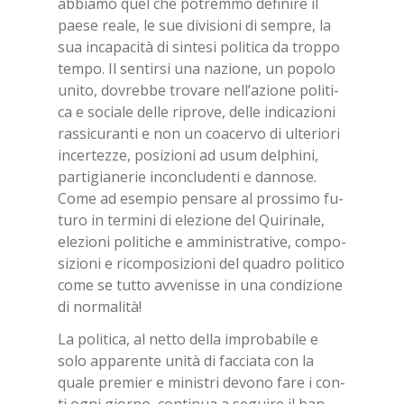
ab­bia­mo quel che po­trem­mo de­fi­ni­re il
pae­se rea­le, le sue di­vi­sio­ni di sem­pre, la
sua in­ca­pa­ci­tà di sin­te­si po­li­ti­ca da trop­po
tem­po. Il sen­tir­si una na­zio­ne, un po­po­lo
uni­to, do­vreb­be tro­va­re nel­l’a­zio­ne po­li­ti­
ca e so­cia­le del­le ri­pro­ve, del­le in­di­ca­zio­ni
ras­si­cu­ran­ti e non un coa­cer­vo di ul­te­rio­ri
in­cer­tez­ze, po­si­zio­ni ad usum del­phi­ni,
par­ti­gia­ne­rie in­con­clu­den­ti e dan­no­se.
Come ad esem­pio pen­sa­re al pros­si­mo fu­
tu­ro in ter­mi­ni di ele­zio­ne del Qui­ri­na­le,
ele­zio­ni po­li­ti­che e am­mi­ni­stra­ti­ve, com­po­
si­zio­ni e ri­com­po­si­zio­ni del qua­dro po­li­ti­co
come se tut­to av­ve­nis­se in una con­di­zio­ne
di nor­ma­li­tà!
La po­li­ti­ca, al net­to del­la im­pro­ba­bi­le e
solo ap­pa­ren­te uni­tà di fac­cia­ta con la
qua­le pre­mier e mi­ni­stri de­vo­no fare i con­