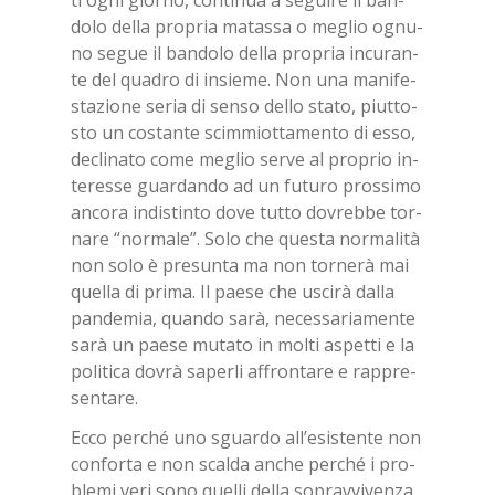
ti ogni gior­no, con­ti­nua a se­gui­re il ban­
do­lo del­la pro­pria ma­tas­sa o me­glio ognu­
no se­gue il ban­do­lo del­la pro­pria in­cu­ran­
te del qua­dro di in­sie­me. Non una ma­ni­fe­
sta­zio­ne se­ria di sen­so del­lo sta­to, piut­to­
sto un co­stan­te scim­miot­ta­men­to di esso,
de­cli­na­to come me­glio ser­ve al pro­prio in­
te­res­se guar­dan­do ad un fu­tu­ro pros­si­mo
an­co­ra in­di­stin­to dove tut­to do­vreb­be tor­
na­re “nor­ma­le”. Solo che que­sta nor­ma­li­tà
non solo è pre­sun­ta ma non tor­ne­rà mai
quel­la di pri­ma. Il pae­se che usci­rà dal­la
pan­de­mia, quan­do sarà, ne­ces­sa­ria­men­te
sarà un pae­se mu­ta­to in mol­ti aspet­ti e la
po­li­ti­ca do­vrà sa­per­li af­fron­ta­re e rap­pre­
sen­ta­re.
Ecco per­ché uno sguar­do al­l’e­si­sten­te non
con­for­ta e non scal­da an­che per­ché i pro­
ble­mi veri sono quel­li del­la so­prav­vi­ven­za