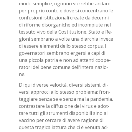
modo sem­pli­ce, ognu­no vor­reb­be an­da­re
per pro­prio con­to e dove si con­cen­tra­no le
con­fu­sio­ni isti­tu­zio­na­li crea­te da de­cen­ni
di ri­for­me di­sor­ga­ni­che ed in­com­piu­te nel
tes­su­to vivo del­la Co­sti­tu­zio­ne. Sta­to e Re­
gio­ni sem­bra­no a vol­te una diar­chia in­ve­ce
di es­se­re ele­men­ti del­lo stes­so cor­pus. I
go­ver­na­to­ri sem­bra­no er­ger­si a capi di
una pic­co­la pa­tria e non ad at­ten­ti coo­pe­
ra­to­ri del bene co­mu­ne del­l’in­te­ra na­zio­
ne.
Di qui di­ver­se ve­lo­ci­tà, di­ver­si si­ste­mi, di­
ver­si ap­proc­ci allo stes­so pro­ble­ma: fron­
teg­gia­re sen­za se e sen­za ma la pan­de­mia,
con­tra­sta­re la dif­fu­sio­ne del vi­rus e adot­
ta­re tut­ti gli stru­men­ti di­spo­ni­bi­li sino al
vac­ci­no per cer­ca­re di ave­re ra­gio­ne di
que­sta tra­gi­ca iat­tu­ra che ci è ve­nu­ta ad­