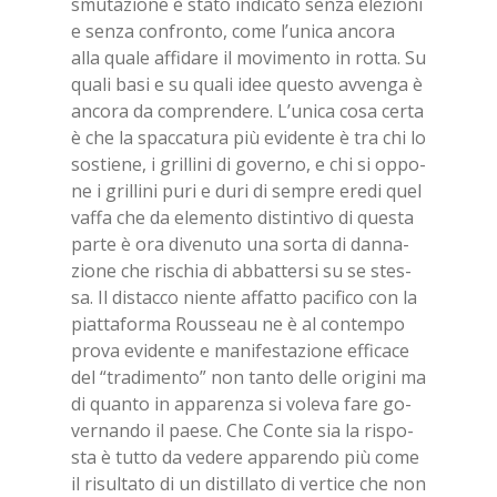
smu­ta­zio­ne è sta­to in­di­ca­to sen­za ele­zio­ni
e sen­za con­fron­to, come l’u­ni­ca an­co­ra
alla qua­le af­fi­da­re il mo­vi­men­to in rot­ta. Su
qua­li basi e su qua­li idee que­sto av­ven­ga è
an­co­ra da com­pren­de­re. L’u­ni­ca cosa cer­ta
è che la spac­ca­tu­ra più evi­den­te è tra chi lo
so­stie­ne, i gril­li­ni di go­ver­no, e chi si op­po­
ne i gril­li­ni puri e duri di sem­pre ere­di quel
vaf­fa che da ele­men­to di­stin­ti­vo di que­sta
par­te è ora di­ve­nu­to una sor­ta di dan­na­
zio­ne che ri­schia di ab­bat­ter­si su se stes­
sa. Il di­stac­co nien­te af­fat­to pa­ci­fi­co con la
piat­ta­for­ma Rous­seau ne è al con­tem­po
pro­va evi­den­te e ma­ni­fe­sta­zio­ne ef­fi­ca­ce
del “tra­di­men­to” non tan­to del­le ori­gi­ni ma
di quan­to in ap­pa­ren­za si vo­le­va fare go­
ver­nan­do il pae­se. Che Con­te sia la ri­spo­
sta è tut­to da ve­de­re ap­pa­ren­do più come
il ri­sul­ta­to di un di­stil­la­to di ver­ti­ce che non