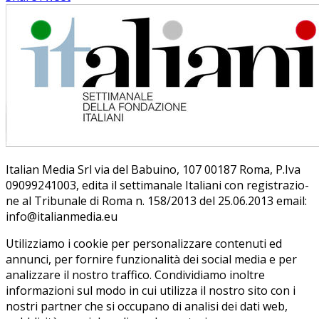
on
on
with
Google+
Pinterest
WhatsApp
Ita­lian Me­dia Srl via del Ba­bui­no, 107 00187 Roma, P.Iva
09099241003, edi­ta il set­ti­ma­na­le Ita­lia­ni con re­gi­stra­zio­
ne al Tri­bu­na­le di Roma n. 158/​2013 del 25.06.2013 email:
info@ita­lian­me­dia.eu
Utilizziamo i cookie per personalizzare contenuti ed
annunci, per fornire funzionalità dei social media e per
analizzare il nostro traffico. Condividiamo inoltre
informazioni sul modo in cui utilizza il nostro sito con i
nostri partner che si occupano di analisi dei dati web,