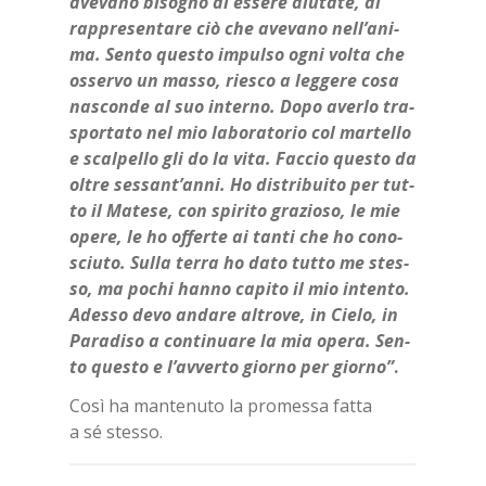
ave­va­no bi­so­gno di es­se­re aiu­ta­te, di
rap­pre­sen­ta­re ciò che ave­va­no nel­l’a­ni­
ma. Sen­to que­sto im­pul­so ogni vol­ta che
os­ser­vo un mas­so, rie­sco a leg­ge­re cosa
na­scon­de al suo in­ter­no. Dopo aver­lo tra­
spor­ta­to nel mio la­bo­ra­to­rio col mar­tel­lo
e scal­pel­lo gli do la vita. Fac­cio que­sto da
ol­tre ses­san­t’an­ni. Ho di­stri­bui­to per tut­
to il Ma­te­se, con spi­ri­to gra­zio­so, le mie
ope­re, le ho of­fer­te ai tan­ti che ho co­no­
sciu­to. Sul­la ter­ra ho dato tut­to me stes­
so, ma po­chi han­no ca­pi­to il mio in­ten­to.
Ades­so devo an­da­re al­tro­ve, in Cie­lo, in
Pa­ra­di­so a con­ti­nua­re la mia ope­ra. Sen­
to que­sto e l’av­ver­to gior­no per gior­no”
.
Così ha man­te­nu­to la pro­mes­sa fat­ta
a sé stes­so.