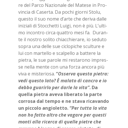
re del Par­co Na­zio­na­le del Ma­te­se in Pro­
vin­cia di Ca­ser­ta. Da po­chi gior­ni Sto­lu,
que­sto il suo nome d’ar­te che de­ri­va dal­le
ini­zia­li di Stoc­chet­ti Lui­gi, non è più. L’ul­ti­
mo in­con­tro cir­ca quat­tro mesi fa. Du­ran­
te il no­stro so­li­to chiac­chie­ra­re, io se­du­to
so­pra una del­le sue ci­clo­pi­che scul­tu­re e
lui con mar­tel­lo e scal­pel­lo a bat­te­re la
pie­tra, le sue pa­ro­le mi re­sta­ro­no im­pres­
se nel­la men­te con una for­za an­co­ra più
viva e mi­ste­rio­sa.
“
Os­ser­va que­sta pie­tra:
vedi que­sto lato? È ma­la­to di can­cro e io
deb­bo gua­rir­lo per dar­le la vita”
. Da
quel­la pie­tra ave­va li­be­ra­to la par­te
cor­ro­sa dal tem­po e ne sta­va ri­ca­van­do
un pic­co­lo an­gio­let­to.
“Per tut­ta la vita
non ho fat­to al­tro che va­ga­re per que­sti
mon­ti alla ri­cer­ca di quel­le pie­tre che