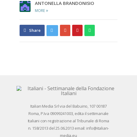
AN­TO­NEL­LA BRAN­DO­NI­SIO
»
MORE
Share
Pin
Send
Share
on
on
with
Google+
Pinterest
WhatsApp
Ita­lian Me­dia Srl via del Ba­bui­no, 107 00187
Roma, P.Iva 09099241003, edi­ta il set­ti­ma­na­le
Ita­lia­ni con re­gi­stra­zio­ne al Tri­bu­na­le di Roma
n. 158/​2013 del 25.06.2013 email: info@ita­lian­
me­dia.eu