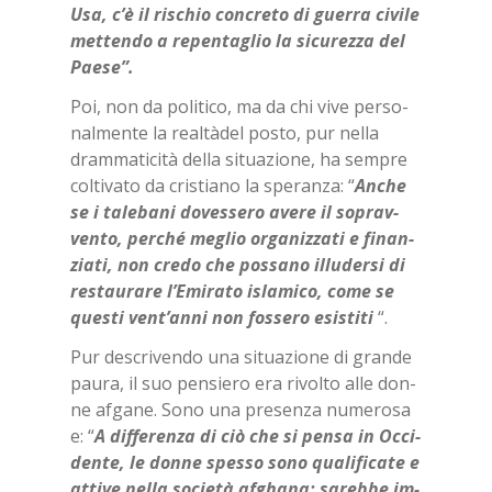
Usa, c’è il ri­schio con­cre­to di guer­ra ci­vi­le
met­ten­do a re­pen­ta­glio la si­cu­rez­za del
Pae­se”.
Poi, non da po­li­ti­co, ma da chi vive per­so­
nal­men­te la real­tà­del po­sto, pur nel­la
dram­ma­ti­ci­tà del­la si­tua­zio­ne, ha sem­pre
col­ti­va­to da cri­stia­no la spe­ran­za: “
An­che
se i ta­le­ba­ni do­ves­se­ro ave­re il so­prav­
ven­to, per­ché me­glio or­ga­niz­za­ti e fi­nan­
zia­ti, non cre­do che pos­sa­no il­lu­der­si di
re­stau­ra­re l’E­mi­ra­to isla­mi­co, come se
que­sti ven­t’an­ni non fos­se­ro esi­sti­ti
“.
Pur de­scri­ven­do una si­tua­zio­ne di gran­de
pau­ra, il suo pen­sie­ro era ri­vol­to alle don­
ne af­ga­ne. Sono una pre­sen­za nu­me­ro­sa
e: “
A dif­fe­ren­za di ciò che si pen­sa in Oc­ci­
den­te,
le don­ne spes­so sono qua­li­fi­ca­te
e
at­ti­ve nel­la so­cie­tà af­gha­na; sa­reb­be im­