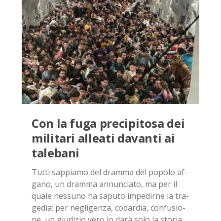
Con la fuga pre­ci­pi­to­sa dei
mi­li­ta­ri al­lea­ti da­van­ti ai
ta­le­ba­ni
Tut­ti sap­pia­mo del dram­ma del po­po­lo af­
ga­no, un dram­ma an­nun­cia­to, ma per il
qua­le nes­su­no ha sa­pu­to im­pe­dir­ne la tra­
ge­dia: per ne­gli­gen­za, co­dar­dia, con­fu­sio­
ne, un giu­di­zio vero lo darà solo la sto­ria,