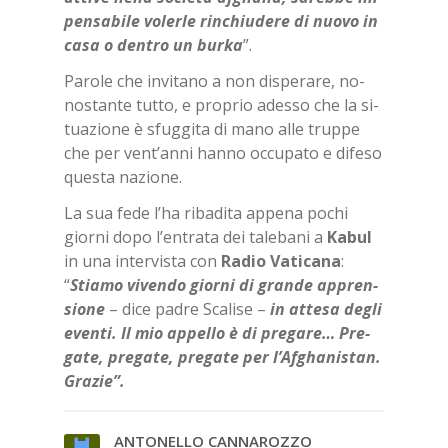
pen­sa­bi­le vo­ler­le rin­chiu­de­re di nuo­vo in
casa o den­tro un bur­ka
”.
Pa­ro­le che in­vi­ta­no a non di­spe­ra­re, no­
no­stan­te tut­to, e pro­prio ades­so che la si­
tua­zio­ne è sfug­gi­ta di mano alle trup­pe
che per ven­t’an­ni han­no oc­cu­pa­to e di­fe­so
que­sta na­zio­ne.
La sua fede l’ha ri­ba­di­ta ap­pe­na po­chi
gior­ni dopo l’en­tra­ta dei ta­le­ba­ni a
Ka­bul
in una in­ter­vi­sta con
Ra­dio Va­ti­ca­na
:
“
Stia­mo vi­ven­do gior­ni di gran­de ap­pren­
sio­ne
– dice pa­dre Sca­li­se –
in at­te­sa de­gli
even­ti. Il mio ap­pel­lo è di pre­ga­re… Pre­
ga­te, pre­ga­te, pre­ga­te per l’Af­gha­ni­stan.
Gra­zie”.
AN­TO­NEL­LO CAN­NA­ROZ­ZO