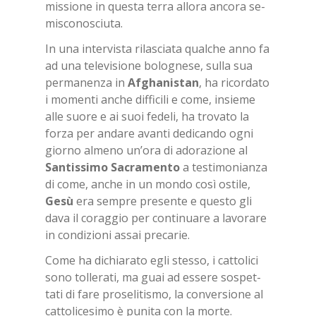
mis­sio­ne in que­sta ter­ra al­lo­ra an­co­ra se­
mi­sco­no­sciu­ta.
In una in­ter­vi­sta ri­la­scia­ta qual­che anno fa
ad una te­le­vi­sio­ne bo­lo­gne­se, sul­la sua
per­ma­nen­za in
Af­gha­ni­stan
, ha ri­cor­da­to
i mo­men­ti an­che dif­fi­ci­li e come, in­sie­me
alle suo­re e ai suoi fe­de­li, ha tro­va­to la
for­za per an­da­re avan­ti de­di­can­do ogni
gior­no al­me­no un’o­ra di ado­ra­zio­ne al
San­tis­si­mo Sa­cra­men­to
a te­sti­mo­nian­za
di come, an­che in un mon­do così osti­le,
Gesù
era sem­pre pre­sen­te e que­sto gli
dava il co­rag­gio per con­ti­nua­re a la­vo­ra­re
in con­di­zio­ni as­sai pre­ca­rie.
Come ha di­chia­ra­to egli stes­so, i cat­to­li­ci
sono tol­le­ra­ti, ma guai ad es­se­re so­spet­
ta­ti di fare pro­se­li­ti­smo, la con­ver­sio­ne al
cat­to­li­ce­si­mo è pu­ni­ta con la mor­te.