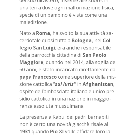
del suo di­ca­ste­ro, in­sie­me alle suo­re, in
una ter­ra dove ogni mal­for­ma­zio­ne fi­si­ca,
spe­cie di un bam­bi­no è vi­sta come una
ma­le­di­zio­ne.
Nato a
Roma
, ha svol­to la sua at­ti­vi­tà sa­
cer­do­ta­le qua­si tut­ta a
Bo­lo­gna,
nel
Col­
le­gio San Lui­gi
; era an­che re­spon­sa­bi­le
del­la par­roc­chia cit­ta­di­na di
San Pao­lo
Mag­gio­re
, quan­do nel 2014, alla so­glia dei
60 anni, è sta­to in­ca­ri­ca­to di­ret­ta­men­te da
papa Fran­ce­sco
come su­pe­rio­re del­la mis­
sio­ne cat­to­li­ca “
sui iu­ris”
in
Af­gha­ni­stan
,
ospi­te del­l’am­ba­scia­ta ita­lia­na e uni­co pre­
si­dio cat­to­li­co in una na­zio­ne in mag­gio­
ran­za as­so­lu­ta mus­sul­ma­na.
La pre­sen­za a Ka­bul dei pa­dri bar­na­bi­ti
non è cer­to una no­vi­tà giac­chè ri­sa­le al
1931
quan­do
Pio XI
vol­le af­fi­da­re loro la