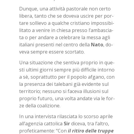
Dun­que, una at­ti­vi­tà pa­sto­ra­le non cer­to
li­be­ra, tan­to che se do­ve­va usci­re per por­
ta­re sol­lie­vo a qual­che cri­stia­no im­pos­si­bi­
li­ta­to a ve­ni­re in chie­sa pres­so l’am­ba­scia­
ta o per an­da­re a ce­le­bra­re la mes­sa agli
ita­lia­ni pre­sen­ti nel cen­tro del­la
Nato
, do­
ve­va sem­pre es­se­re scor­ta­to.
Una si­tua­zio­ne che sen­ti­va pro­prio in que­
sti ul­ti­mi gior­ni sem­pre più dif­fi­ci­le in­tor­no
a sè, so­prat­tut­to per il po­po­lo af­ga­no, con
la pre­sen­za dei ta­le­ba­ni già evi­den­te sul
ter­ri­to­rio; nes­su­no si fa­ce­va il­lu­sio­ni sul
pro­prio fu­tu­ro, una vol­ta an­da­te via le for­
ze del­la coa­li­zio­ne.
In una in­ter­vi­sta ri­la­scia­ta lo scor­so apri­le
al­l’a­gen­zia cat­to­li­ca
Sir
di­ce­va, tra l’al­tro,
pro­fe­ti­ca­men­te: “Con
il ri­ti­ro del­le trup­pe