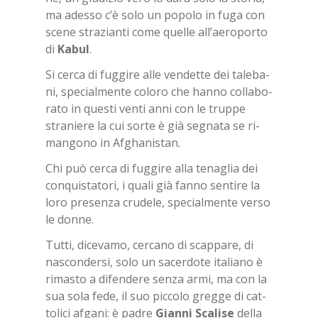
ma ades­so c’è solo un po­po­lo in fuga con
sce­ne stra­zian­ti come quel­le al­l’ae­ro­por­to
di
Ka­bul
.
Si cer­ca di fug­gi­re alle ven­det­te dei ta­le­ba­
ni, spe­cial­men­te co­lo­ro che han­no col­la­bo­
ra­to in que­sti ven­ti anni con le trup­pe
stra­nie­re la cui sor­te è già se­gna­ta se ri­
man­go­no in Af­gha­ni­stan.
Chi può cer­ca di fug­gi­re alla te­na­glia dei
con­qui­sta­to­ri, i qua­li già fan­no sen­ti­re la
loro pre­sen­za cru­de­le, spe­cial­men­te ver­so
le don­ne.
Tut­ti, di­ce­va­mo, cer­ca­no di scap­pa­re, di
na­scon­der­si, solo un sa­cer­do­te ita­lia­no è
ri­ma­sto a di­fen­de­re sen­za armi, ma con la
sua sola fede, il suo pic­co­lo greg­ge di cat­
to­li­ci af­ga­ni: è pa­dre
Gian­ni Sca­li­se
del­la