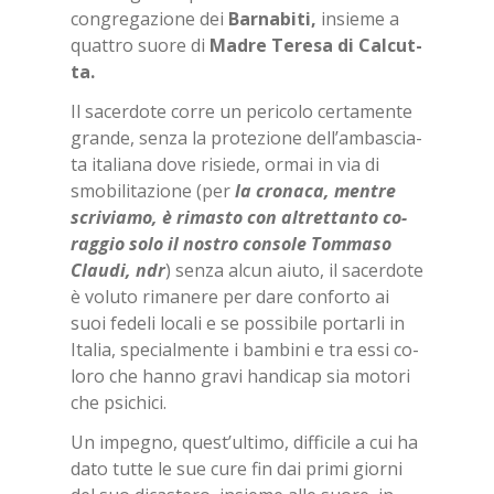
con­gre­ga­zio­ne dei
Bar­na­bi­ti,
in­sie­me a
quat­tro suo­re di
Ma­dre Te­re­sa di Cal­cut­
ta.
Il sa­cer­do­te cor­re un pe­ri­co­lo cer­ta­men­te
gran­de, sen­za la pro­te­zio­ne del­l’am­ba­scia­
ta ita­lia­na dove ri­sie­de, or­mai in via di
smo­bi­li­ta­zio­ne (per
la cro­na­ca, men­tre
scri­via­mo, è ri­ma­sto con al­tret­tan­to co­
rag­gio solo il no­stro con­so­le
Tom­ma­so
Clau­di
, ndr
) sen­za al­cun aiu­to, il sa­cer­do­te
è vo­lu­to ri­ma­ne­re per dare con­for­to ai
suoi fe­de­li lo­ca­li e se pos­si­bi­le por­tar­li in
Ita­lia, spe­cial­men­te i bam­bi­ni e tra essi co­
lo­ro che han­no gra­vi han­di­cap sia mo­to­ri
che psi­chi­ci.
Un im­pe­gno, que­st’ul­ti­mo, dif­fi­ci­le a cui ha
dato tut­te le sue cure fin dai pri­mi gior­ni