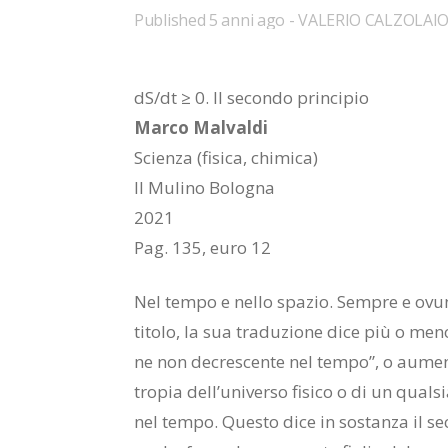
Published
5 anni ago
VALERIO CALZOLAI
dS/​dt ≥ 0. Il se­con­do prin­ci­pio
Mar­co Mal­val­di
Scien­za (fi­si­ca, chi­mi­ca)
Il Mu­li­no Bo­lo­gna
2021
Pag. 135, euro 12
Nel tem­po e nel­lo spa­zio. Sem­pre e ovun­
ti­to­lo, la sua tra­du­zio­ne dice più o meno
ne non de­cre­scen­te nel tem­po”, o au­men­
tro­pia del­l’u­ni­ver­so fi­si­co o di un qual­s
nel tem­po. Que­sto dice in so­stan­za il se­c