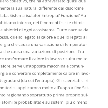
ie­ro col­let­ti­vo, che ha at­tra­ver­sa­to qua­si due
­men­te la sua na­tu­ra, dif­fe­ren­te dal di­sor­di­ne
i­la­ta. Si­ste­ma iso­la­to? En­tro­pia? Fun­zio­ne? Au­
bia­mo in­tor­no, dei fe­no­me­ni fi­si­ci e chi­mi­ci
­ci e abio­ti­ci di ogni eco­si­ste­ma. Tut­to nac­que da
s­si, quel­lo le­ga­to al ca­lo­re e quel­lo le­ga­to al
 ener­gia che cau­sa una va­ria­zio­ne di tem­pe­ra­tu­
gia che cau­sa una va­ria­zio­ne di po­si­zio­ne. Tra­
e­ce tra­sfor­ma­re il ca­lo­re in la­vo­ro ri­sul­ta mol­to
a­lo­re, ser­ve un’ap­po­si­ta mac­chi­na e co­mun­
er­gia e con­ver­ti­re com­ple­ta­men­te ca­lo­re in la­vo­
de­gra­dar­si (da cui l’en­tro­pia). Gli scien­zia­ti ci ri­
n­di­to­ri si ap­pli­ca­ro­no mol­to al­l’uo­po a fine Set­
­cen­to ra­gio­nan­do so­prat­tut­to pri­ma pro­prio sul­
 e ato­mi (e pro­ba­bi­li­tà) e su si­ste­mi più o meno