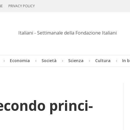
NE
PRIVACY POLICY
Economia
Società
Scienza
Cultura
In b
e­con­do prin­ci­