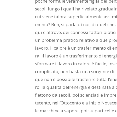
po­che for­mu­le ve­ra­men­te fi­glia del pen­s
se­co­li lun­go i qua­li ha ri­ve­la­to gra­dual
cui vie­ne ta­lo­ra su­per­fi­cial­men­te as­si­m
men­ta? Beh, si par­la di noi, di quel che ab­
qui e al­tro­ve, dei con­nes­si fat­to­ri bio­ti
un pro­ble­ma pra­ti­co re­la­ti­vo a due pro­ce
la­vo­ro. Il ca­lo­re è un tra­sfe­ri­men­to di
ra, il la­vo­ro è un tra­sfe­ri­men­to di ener­
sfor­ma­re il la­vo­ro in ca­lo­re è fa­ci­le, in­v
com­pli­ca­to, non ba­sta una sor­gen­te di c
que non è pos­si­bi­le tra­sfe­ri­re tut­ta l’e­n
ro, la qua­li­tà del­l’e­ner­gia è de­sti­na­ta a 
flet­to­no da se­co­li, poi scien­zia­ti e im­pre
te­cen­to, nel­l’Ot­to­cen­to e a ini­zio No­ve
le mac­chi­ne a va­po­re, poi su par­ti­cel­le