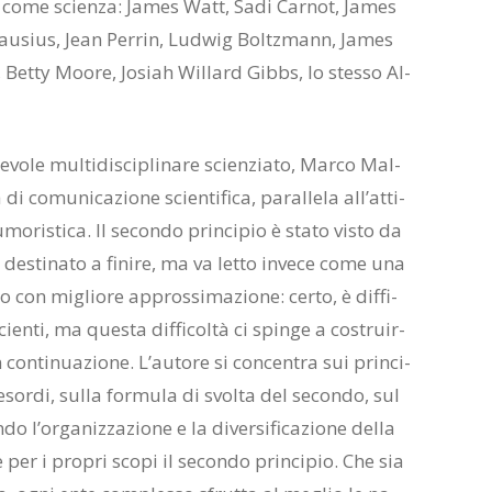
­ca come scien­za: Ja­mes Watt, Sadi Car­not, Ja­mes
lau­sius, Jean Per­rin, Lud­wig Bol­tz­mann, Ja­mes
et­ty Moo­re, Jo­siah Wil­lard Gibbs, lo stes­so Al­
te­vo­le mul­ti­di­sci­pli­na­re scien­zia­to, Mar­co Mal­
o­mu­ni­ca­zio­ne scien­ti­fi­ca, pa­ral­le­la al­l’at­ti­
mo­ri­sti­ca. Il se­con­do prin­ci­pio è sta­to vi­sto da
de­sti­na­to a fi­ni­re, ma va let­to in­ve­ce come una
ro con mi­glio­re ap­pros­si­ma­zio­ne: cer­to, è dif­fi­
i­cien­ti, ma que­sta dif­fi­col­tà ci spin­ge a co­struir­
n con­ti­nua­zio­ne. L’au­to­re si con­cen­tra sui prin­ci­
esor­di, sul­la for­mu­la di svol­ta del se­con­do, sul
do l’or­ga­niz­za­zio­ne e la di­ver­si­fi­ca­zio­ne del­la
re per i pro­pri sco­pi il se­con­do prin­ci­pio. Che sia