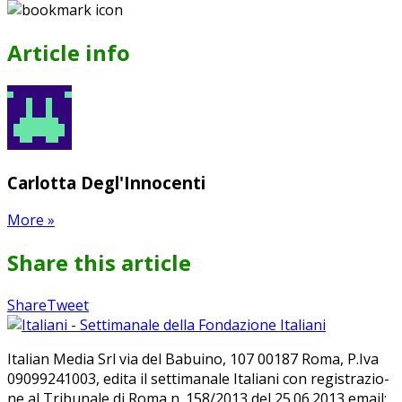
Article info
Carlotta Degl'Innocenti
More
»
Share this article
Share
Pin
Send
Share
Tweet
on
on
with
Google+
Pinterest
WhatsApp
Ita­lian Me­dia Srl via del Ba­bui­no, 107 00187 Roma, P.Iva
09099241003, edi­ta il set­ti­ma­na­le Ita­lia­ni con re­gi­stra­zio­
ne al Tri­bu­na­le di Roma n. 158/​2013 del 25.06.2013 email: