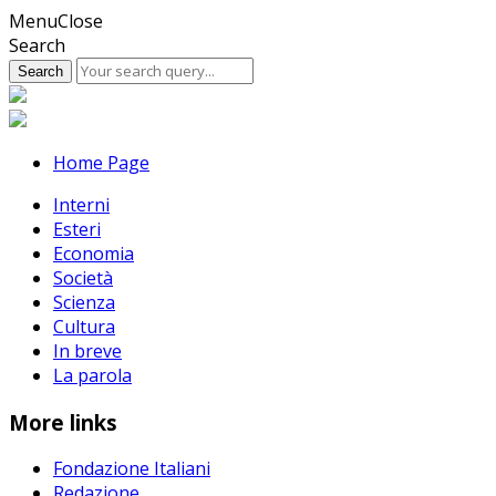
Skip
Menu
Close
to
Search
content
Home Page
Interni
Esteri
Economia
Società
Scienza
Cultura
In breve
La parola
More links
Fondazione Italiani
Redazione