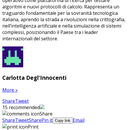
operativo come piattaforma di ricerca per testare
algoritmi e nuovi protocolli di calcolo. Rappresenta un
traguardo fondamentale per la sovranità tecnologica
italiana, aprendo la strada a rivoluzioni nella crittografia,
nell’intelligenza artificiale e nella simulazione di sistemi
complessi, posizionando il Paese tra i leader
internazionali del settore.
Carlotta Degl'Innocenti
More
»
Share
Pin
Send
Share
Tweet
on
on
with
15
recommended
Google+
Pinterest
WhatsApp
Share
Share
Tweet
Share
Pin it
Email
Copy link
Print