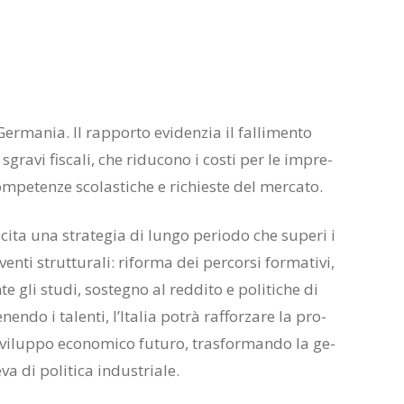
­ma­nia. Il rap­por­to evi­den­zia il fal­li­men­to
e sgra­vi fi­sca­li, che ri­du­co­no i co­sti per le im­pre­
­pe­ten­ze sco­la­sti­che e ri­chie­ste del mer­ca­to.
le­ci­ta una stra­te­gia di lun­go pe­rio­do che su­pe­ri i
n­ti strut­tu­ra­li: ri­for­ma dei per­cor­si for­ma­ti­vi,
n­te gli stu­di, so­ste­gno al red­di­to e po­li­ti­che di
­nen­do i ta­len­ti, l’I­ta­lia po­trà raf­for­za­re la pro­
o svi­lup­po eco­no­mi­co fu­tu­ro, tra­sfor­man­do la ge­
 di po­li­ti­ca in­du­stria­le.