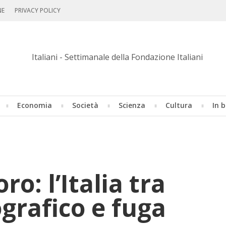
NE
PRIVACY POLICY
Economia
Società
Scienza
Cultura
In b
­ro: l’I­ta­lia tra
­gra­fi­co e fuga