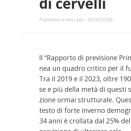
di cer­vel­li
Published
4 mesi ago
REDAZIONE
Il “Rap­por­to di pre­vi­sio­ne Pri
nea un qua­dro cri­ti­co per il fu­
Tra il 2019 e il 2023, ol­tre 190 
se e più del­la metà di que­sti s
zio­ne or­mai strut­tu­ra­le. Que­
te­sto di for­te in­ver­no de­mo­gra
34 anni è crol­la­ta dal 25% de