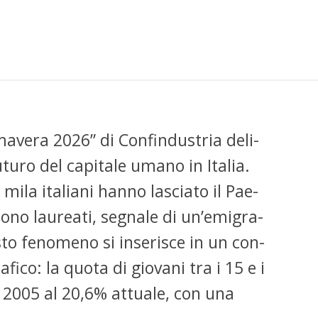
­ma­ve­ra 2026” di Con­fin­du­stria de­li­
tu­ro del ca­pi­ta­le uma­no in Ita­lia.
mila ita­lia­ni han­no la­scia­to il Pae­
ono lau­rea­ti, se­gna­le di un’e­mi­gra­
sto fe­no­me­no si in­se­ri­sce in un con­
­fi­co: la quo­ta di gio­va­ni tra i 15 e i
l 2005 al 20,6% at­tua­le, con una