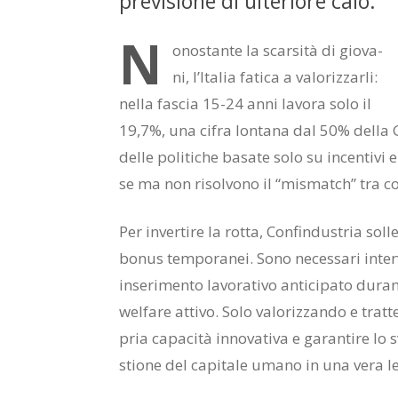
pre­vi­sio­ne di ul­te­rio­re calo.
N
o­no­stan­te la scar­si­tà di gio­va­
ni, l’I­ta­lia fa­ti­ca a va­lo­riz­zar­li:
nel­la fa­scia 15-24 anni la­vo­ra solo il
19,7%, una ci­fra lon­ta­na dal 50% del­la Ger
del­le po­li­ti­che ba­sa­te solo su in­cen­ti­vi 
se ma non ri­sol­vo­no il “mi­smat­ch” tra com
Per in­ver­ti­re la rot­ta, Con­fin­du­stria sol­
bo­nus tem­po­ra­nei. Sono ne­ces­sa­ri in­ter­ve
in­se­ri­men­to la­vo­ra­ti­vo an­ti­ci­pa­to du­ra
wel­fa­re at­ti­vo. Solo va­lo­riz­zan­do e trat­te
pria ca­pa­ci­tà in­no­va­ti­va e ga­ran­ti­re l
stio­ne del ca­pi­ta­le uma­no in una vera leva