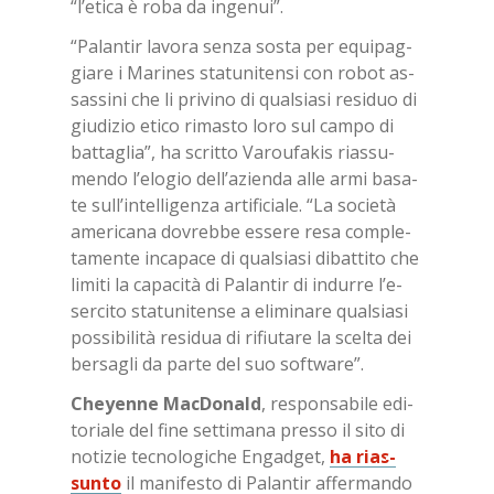
“l’e­ti­ca è roba da in­ge­nui”.
“Pa­lan­tir la­vo­ra sen­za so­sta per equi­pag­
gia­re i Ma­ri­nes sta­tu­ni­ten­si con ro­bot as­
sas­si­ni che li pri­vi­no di qual­sia­si re­si­duo di
giu­di­zio eti­co ri­ma­sto loro sul cam­po di
bat­ta­glia”, ha scrit­to Va­rou­fa­kis rias­su­
men­do l’e­lo­gio del­l’a­zien­da alle armi ba­sa­
te sul­l’in­tel­li­gen­za ar­ti­fi­cia­le. “La so­cie­tà
ame­ri­ca­na do­vreb­be es­se­re resa com­ple­
ta­men­te in­ca­pa­ce di qual­sia­si di­bat­ti­to che
li­mi­ti la ca­pa­ci­tà di Pa­lan­tir di in­dur­re l’e­
ser­ci­to sta­tu­ni­ten­se a eli­mi­na­re qual­sia­si
pos­si­bi­li­tà re­si­dua di ri­fiu­ta­re la scel­ta dei
ber­sa­gli da par­te del suo soft­ware”.
Cheyen­ne Mac­Do­nald
, re­spon­sa­bi­le edi­
to­ria­le del fine set­ti­ma­na pres­so il sito di
no­ti­zie tec­no­lo­gi­che En­gad­get,
ha rias­
sun­to
il ma­ni­fe­sto di Pa­lan­tir af­fer­man­do