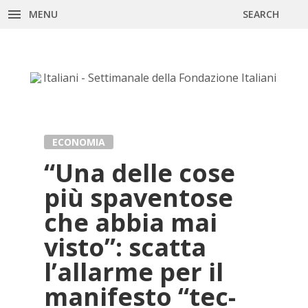
MENU
SEARCH
Skip
to
content
ECONOMIA
“Una del­le cose
più spa­ven­to­se
che ab­bia mai
vi­sto”: scat­ta
l’al­lar­me per il
ma­ni­fe­sto “tec­