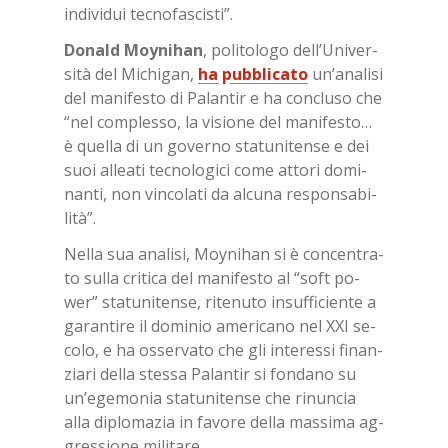
in­di­vi­dui tec­no­fa­sci­sti”.
Do­nald Moy­ni­han
, po­li­to­lo­go del­l’U­ni­ver­
si­tà del Mi­chi­gan,
ha pub­bli­ca­to
un’a­na­li­si
del ma­ni­fe­sto di Pa­lan­tir e ha con­clu­so che
“nel com­ples­so, la vi­sio­ne del ma­ni­fe­sto…
è quel­la di un go­ver­no sta­tu­ni­ten­se e dei
suoi al­lea­ti tec­no­lo­gi­ci come at­to­ri do­mi­
nan­ti, non vin­co­la­ti da al­cu­na re­spon­sa­bi­
li­tà”.
Nel­la sua ana­li­si, Moy­ni­han si è con­cen­tra­
to sul­la cri­ti­ca del ma­ni­fe­sto al “soft po­
wer” sta­tu­ni­ten­se, ri­te­nu­to in­suf­fi­cien­te a
ga­ran­ti­re il do­mi­nio ame­ri­ca­no nel XXI se­
co­lo, e ha os­ser­va­to che gli in­te­res­si fi­nan­
zia­ri del­la stes­sa Pa­lan­tir si fon­da­no su
un’e­ge­mo­nia sta­tu­ni­ten­se che ri­nun­cia
alla di­plo­ma­zia in fa­vo­re del­la mas­si­ma ag­
gres­sio­ne mi­li­ta­re.