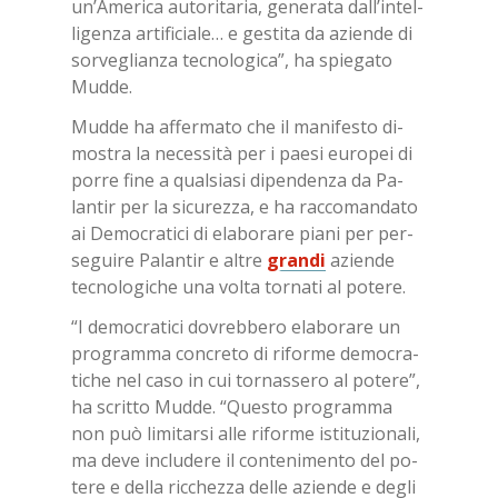
un’A­me­ri­ca au­to­ri­ta­ria, ge­ne­ra­ta dal­l’in­tel­
li­gen­za ar­ti­fi­cia­le… e ge­sti­ta da azien­de di
sor­ve­glian­za tec­no­lo­gi­ca”, ha spie­ga­to
Mud­de.
Mud­de ha af­fer­ma­to che il ma­ni­fe­sto di­
mo­stra la ne­ces­si­tà per i pae­si eu­ro­pei di
por­re fine a qual­sia­si di­pen­den­za da Pa­
lan­tir per la si­cu­rez­za, e ha rac­co­man­da­to
ai De­mo­cra­ti­ci di ela­bo­ra­re pia­ni per per­
se­gui­re Pa­lan­tir e al­tre
gran­di
azien­de
tec­no­lo­gi­che una vol­ta tor­na­ti al po­te­re.
“I de­mo­cra­ti­ci do­vreb­be­ro ela­bo­ra­re un
pro­gram­ma con­cre­to di ri­for­me de­mo­cra­
ti­che nel caso in cui tor­nas­se­ro al po­te­re”,
ha scrit­to Mud­de. “Que­sto pro­gram­ma
non può li­mi­tar­si alle ri­for­me isti­tu­zio­na­li,
ma deve in­clu­de­re il con­te­ni­men­to del po­
te­re e del­la ric­chez­za del­le azien­de e de­gli