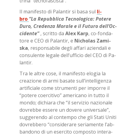
tri­na “tec­no­fa­sci­sta”.
Il ma­ni­fe­sto di Pa­lan­tir si basa sul
li­
bro
“La Re­pub­bli­ca Tec­no­lo­gi­ca: Po­te­re
Duro, Cre­den­za Mo­ra­le e il Fu­tu­ro del­l’Oc­
ci­den­te”
, scrit­to da
Alex Karp
, co-fon­da­
to­re e CEO di Pa­lan­tir, e
Ni­cho­las Za­mi­
ska
, re­spon­sa­bi­le de­gli af­fa­ri azien­da­li e
con­su­len­te le­ga­le del­l’uf­fi­cio del CEO di Pa­
lan­tir.
Tra le al­tre cose, il ma­ni­fe­sto elo­gia la
crea­zio­ne di armi ba­sa­te sul­l’in­tel­li­gen­za
ar­ti­fi­cia­le come stru­men­ti per im­por­re il
“po­te­re coer­ci­ti­vo” ame­ri­ca­no in tut­to il
mon­do; di­chia­ra che “il ser­vi­zio na­zio­na­le
do­vreb­be es­se­re un do­ve­re uni­ver­sa­le”,
sug­ge­ren­do al con­tem­po che gli Sta­ti Uni­ti
do­vreb­be­ro “con­si­de­ra­re se­ria­men­te l’ab­
ban­do­no di un eser­ci­to com­po­sto in­te­ra­