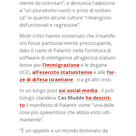
men­te da vo­lon­ta­ri”; e de­nun­cia l’a­de­sio­ne
a “un plu­ra­li­smo vuo­to e pri­vo di so­stan­
za” in quan­to al­cu­ne cul­tu­re “ri­man­go­no
di­sfun­zio­na­li e re­gres­si­ve”.
Mol­ti cri­ti­ci han­no so­ste­nu­to che il ma­ni­fe­
sto fos­se par­ti­co­lar­men­te pre­oc­cu­pan­te,
dato il ruo­lo di Pa­lan­tir nel­la for­ni­tu­ra di
soft­ware di in­tel­li­gen­ce al­l’a­gen­zia sta­tu­ni­
ten­se per
l’im­mi­gra­zio­ne
e le do­ga­ne
(ICE),
al­l’e­ser­ci­to sta­tu­ni­ten­se
e alle
for­
ze di di­fe­sa israe­lia­ne
, tra gli al­tri enti.
In un lun­go post
sui so­cial me­dia
, il po­li­
to­lo­go olan­de­se
Cas Mud­de
ha de­scrit­
to
il ma­ni­fe­sto di Pa­lan­tir come “una del­le
cose più spa­ven­to­se che ab­bia vi­sto ul­ti­
ma­men­te”.
“È un ap­pel­lo a un mon­do do­mi­na­to da