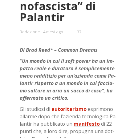
no­fa­sci­sta” di
Pa­lan­tir
•
Redazione
4 mesi ago
37
Bookmarks:
Di Brad Reed* – Com­mon Dreams
“Un mon­do in cui il soft po­wer ha un im­
pat­to rea­le e du­ra­tu­ro è sem­pli­ce­men­te
meno red­di­ti­zio per un’a­zien­da come Pa­
lan­tir ri­spet­to a un mon­do in cui fac­cia­
mo sal­ta­re in aria un sac­co di cose”, ha
af­fer­ma­to un cri­ti­co.
Gli stu­dio­si di
au­to­ri­ta­ri­smo
espri­mo­no
al­lar­me dopo che l’a­zien­da tec­no­lo­gi­ca Pa­
lan­tir ha pub­bli­ca­to un
ma­ni­fe­sto
di 22
pun­ti che, a loro dire, pro­pu­gna una dot­