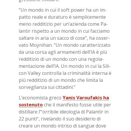
“Un mon­do in cui il soft po­wer ha un im­
pat­to rea­le e du­ra­tu­ro è sem­pli­ce­men­te
meno red­di­ti­zio per un’a­zien­da come Pa­
lan­tir ri­spet­to a un mon­do in cui fac­cia­mo
sal­ta­re in aria un sac­co di cose”, ha os­ser­
va­to Moy­ni­han. “Un mon­do ca­rat­te­riz­za­to
da una cor­sa agli ar­ma­men­ti del­l’IA è più
red­di­ti­zio di un mon­do con una re­go­la­
men­ta­zio­ne del­l’IA. Un mon­do in cui la Si­li­
con Val­ley con­trol­la la cri­mi­na­li­tà in­ter­na è
più red­di­ti­zio di un mon­do che li­mi­ta la
sor­ve­glian­za sui cit­ta­di­ni.”
L’e­co­no­mi­sta gre­co
Ya­nis Va­rou­fa­kis
ha
so­ste­nu­to
che il ma­ni­fe­sto fos­se uti­le per
di­stil­la­re l’“or­ri­bi­le ideo­lo­gia di Pa­lan­tir in
22 pun­ti”, ri­ve­lan­do il suo de­si­de­rio di
crea­re un mon­do in­tri­so di san­gue dove