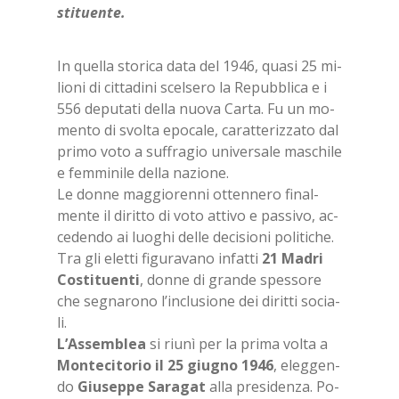
sti­tuen­te.
In quel­la sto­ri­ca data del 1946, qua­si 25 mi­
lio­ni di cit­ta­di­ni scel­se­ro la Re­pub­bli­ca e i
556 de­pu­ta­ti del­la nuo­va Car­ta. Fu un mo­
men­to di svol­ta epo­ca­le, ca­rat­te­riz­za­to dal
pri­mo voto a suf­fra­gio uni­ver­sa­le ma­schi­le
e fem­mi­ni­le del­la na­zio­ne.
Le don­ne mag­gio­ren­ni ot­ten­ne­ro fi­nal­
men­te il di­rit­to di voto at­ti­vo e pas­si­vo, ac­
ce­den­do ai luo­ghi del­le de­ci­sio­ni po­li­ti­che.
Tra gli elet­ti fi­gu­ra­va­no in­fat­ti
21 Ma­dri
Co­sti­tuen­ti
, don­ne di gran­de spes­so­re
che se­gna­ro­no l’in­clu­sio­ne dei di­rit­ti so­cia­
li.
L’As­sem­blea
si riu­nì per la pri­ma vol­ta a
Mon­te­ci­to­rio il 25 giu­gno 1946
, eleg­gen­
do
Giu­sep­pe Sa­ra­gat
alla pre­si­den­za. Po­