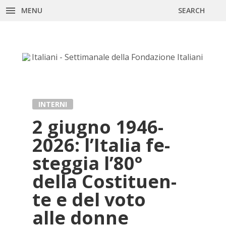
MENU
SEARCH
Skip
to
content
INTERNI
2 giu­gno 1946-
2026: l’I­ta­lia fe­
steg­gia l’80°
del­la Co­sti­tuen­
te e del voto
alle don­ne