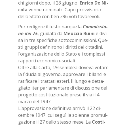
chi gior­ni dopo, il 28 giu­gno,
En­ri­co De Ni­
co­la
ven­ne no­mi­na­to Capo prov­vi­so­rio
del­lo Sta­to con ben 396 voti fa­vo­re­vo­li.
Per re­di­ge­re il te­sto nac­que la
Com­mis­sio­
ne dei 75
, gui­da­ta da
Meuc­cio Rui­ni
e di­vi­
sa in tre spe­ci­fi­che sot­to­com­mis­sio­ni. Que­
sti grup­pi de­fi­ni­ro­no i di­rit­ti dei cit­ta­di­ni,
l’or­ga­niz­za­zio­ne del­lo Sta­to e i com­ples­si
rap­por­ti eco­no­mi­co-so­cia­li.
Ol­tre alla Car­ta, l’As­sem­blea do­ve­va vo­ta­re
la fi­du­cia al go­ver­no, ap­pro­va­re i bi­lan­ci e
ra­ti­fi­ca­re i trat­ta­ti este­ri. Il lun­go e det­ta­
glia­to iter par­la­men­ta­re di di­scus­sio­ne del
pro­get­to co­sti­tu­zio­na­le pre­se il via il 4
mar­zo del 1947.
L’ap­pro­va­zio­ne de­fi­ni­ti­va ar­ri­vò il 22 di­
cem­bre 1947, cui se­guì la so­len­ne pro­mul­
ga­zio­ne il 27 del­lo stes­so mese. La
Co­sti­