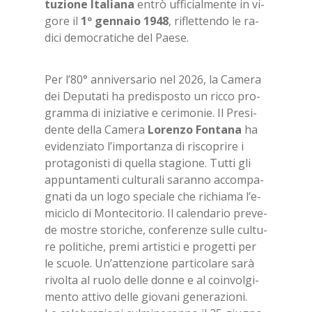
tu­zio­ne Ita­lia­na
en­trò uf­fi­cial­men­te in vi­
go­re il
1º gen­na­io 1948
, ri­flet­ten­do le ra­
di­ci de­mo­cra­ti­che del Pae­se.
Per l’80° an­ni­ver­sa­rio nel 2026, la Ca­me­ra
dei De­pu­ta­ti ha pre­di­spo­sto un ric­co pro­
gram­ma di ini­zia­ti­ve e ce­ri­mo­nie. Il Pre­si­
den­te del­la Ca­me­ra
Lo­ren­zo Fon­ta­na
ha
evi­den­zia­to l’im­por­tan­za di ri­sco­pri­re i
pro­ta­go­ni­sti di quel­la sta­gio­ne. Tut­ti gli
ap­pun­ta­men­ti cul­tu­ra­li sa­ran­no ac­com­pa­
gna­ti da un logo spe­cia­le che ri­chia­ma l’e­
mi­ci­clo di Mon­te­ci­to­rio. Il ca­len­da­rio pre­ve­
de mo­stre sto­ri­che, con­fe­ren­ze sul­le cul­tu­
re po­li­ti­che, pre­mi ar­ti­sti­ci e pro­get­ti per
le scuo­le. Un’at­ten­zio­ne par­ti­co­la­re sarà
ri­vol­ta al ruo­lo del­le don­ne e al coin­vol­gi­
men­to at­ti­vo del­le gio­va­ni ge­ne­ra­zio­ni.