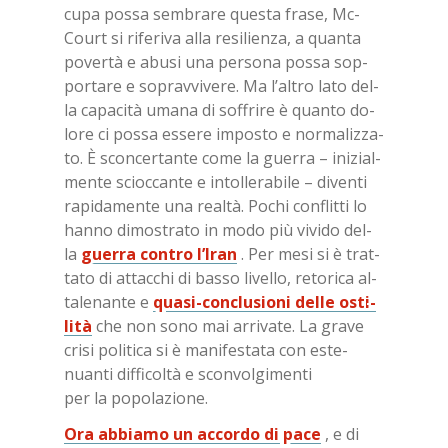
cupa pos­sa sem­bra­re que­sta fra­se, Mc­
Court si ri­fe­ri­va alla re­si­lien­za, a quan­ta
po­ver­tà e abu­si una per­so­na pos­sa sop­
por­ta­re e so­prav­vi­ve­re. Ma l’al­tro lato del­
la ca­pa­ci­tà uma­na di sof­fri­re è quan­to do­
lo­re ci pos­sa es­se­re im­po­sto e nor­ma­liz­za­
to. È scon­cer­tan­te come la guer­ra – ini­zial­
men­te scioc­can­te e in­tol­le­ra­bi­le – di­ven­ti
ra­pi­da­men­te una real­tà. Po­chi con­flit­ti lo
han­no di­mo­stra­to in modo più vi­vi­do del­
la
guer­ra con­tro l’I­ran
. Per mesi si è trat­
ta­to di at­tac­chi di bas­so li­vel­lo, re­to­ri­ca al­
ta­le­nan­te e
qua­si-con­clu­sio­ni del­le osti­
li­tà
che non sono mai ar­ri­va­te. La gra­ve
cri­si po­li­ti­ca si è ma­ni­fe­sta­ta con este­
nuan­ti dif­fi­col­tà e scon­vol­gi­men­ti
per la po­po­la­zio­ne.
Ora ab­bia­mo un ac­cor­do di pace
, e di