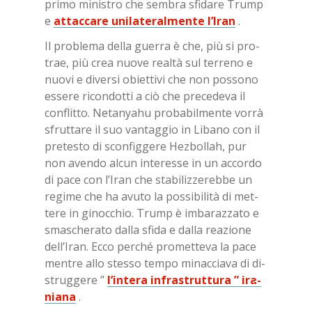
pri­mo mi­ni­stro che sem­bra sfi­da­re Trump
e
at­tac­ca­re uni­la­te­ral­men­te l’I­ran
.
Il pro­ble­ma del­la guer­ra è che, più si pro­
trae, più crea nuo­ve real­tà sul ter­re­no e
nuo­vi e di­ver­si obiet­ti­vi che non pos­so­no
es­se­re ri­con­dot­ti a ciò che pre­ce­de­va il
con­flit­to. Ne­ta­nya­hu pro­ba­bil­men­te vor­rà
sfrut­ta­re il suo van­tag­gio in Li­ba­no con il
pre­te­sto di scon­fig­ge­re Hez­bol­lah, pur
non aven­do al­cun in­te­res­se in un ac­cor­do
di pace con l’I­ran che sta­bi­liz­ze­reb­be un
re­gi­me che ha avu­to la pos­si­bi­li­tà di met­
te­re in gi­noc­chio. Trump è im­ba­raz­za­to e
sma­sche­ra­to dal­la sfi­da e dal­la rea­zio­ne
del­l’I­ran. Ecco per­ché pro­met­te­va la pace
men­tre allo stes­so tem­po mi­nac­cia­va di di­
strug­ge­re ”
l’in­te­ra in­fra­strut­tu­ra ”
ira­
nia­na
.