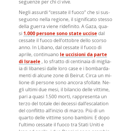
se­guen­ze per chi ci vive.
Ne­gli as­sur­di “ces­sa­te il fuo­co” che si sus­
se­guo­no nel­la re­gio­ne, il si­gni­fi­ca­to stes­so
del­la guer­ra vie­ne ri­de­fi­ni­to. A Gaza, qua­
si
1.000 per­so­ne sono sta­te uc­ci­se
dal
ces­sa­te il fuo­co del­l’ot­to­bre del­lo scor­so
anno. In Li­ba­no, dal ces­sa­te il fuo­co di
apri­le, con­ti­nua­no
le uc­ci­sio­ni da par­te
di Israe­le
, lo sfrat­to di cen­ti­na­ia di mi­glia­
ia di li­ba­ne­si dal­le loro case e i bom­bar­da­
men­ti di al­cu­ne zone di Bei­rut. Cir­ca un mi­
lio­ne di per­so­ne sono an­co­ra sfol­la­te. Ne­
gli ul­ti­mi due mesi, il bi­lan­cio del­le vit­ti­me,
pari a qua­si 1.500 mor­ti, rap­pre­sen­ta un
ter­zo del to­ta­le dei de­ces­si dal­l’e­sca­la­tion
del con­flit­to al­l’i­ni­zio di mar­zo. Più di un
quar­to del­le vit­ti­me sono bam­bi­ni. E dopo
l’ul­ti­mo ces­sa­te il fuo­co tra Sta­ti Uni­ti e