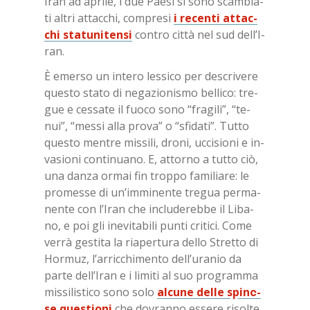
Iran ad apri­le, i due Pae­si si sono scam­bia­
ti al­tri at­tac­chi, com­pre­si
i re­cen­ti at­tac­
chi sta­tu­ni­ten­si
con­tro cit­tà nel sud del­l’I­
ran.
È emer­so un in­te­ro les­si­co per de­scri­ve­re
que­sto sta­to di ne­ga­zio­ni­smo bel­li­co: tre­
gue e ces­sa­te il fuo­co sono “fra­gi­li”, “te­
nui”, “mes­si alla pro­va” o “sfi­da­ti”. Tut­to
que­sto men­tre mis­si­li, dro­ni, uc­ci­sio­ni e in­
va­sio­ni con­ti­nua­no. E, at­tor­no a tut­to ciò,
una dan­za or­mai fin trop­po fa­mi­lia­re: le
pro­mes­se di un’im­mi­nen­te tre­gua per­ma­
nen­te con l’I­ran che in­clu­de­reb­be il Li­ba­
no, e poi gli ine­vi­ta­bi­li pun­ti cri­ti­ci. Come
ver­rà ge­sti­ta la ria­per­tu­ra del­lo Stret­to di
Hor­muz, l’ar­ric­chi­men­to del­l’u­ra­nio da
par­te del­l’I­ran e i li­mi­ti al suo pro­gram­ma
mis­si­li­sti­co sono solo
al­cu­ne del­le spi­no­
se que­stio­ni
che do­vran­no es­se­re ri­sol­te