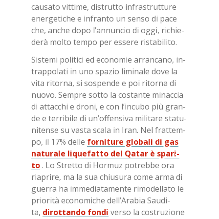
cau­sa­to vit­ti­me, di­strut­to in­fra­strut­tu­re
ener­ge­ti­che e in­fran­to un sen­so di pace
che, an­che dopo l’an­nun­cio di oggi, ri­chie­
de­rà mol­to tem­po per es­se­re ri­sta­bi­li­to.
Si­ste­mi po­li­ti­ci ed eco­no­mie ar­ran­ca­no, in­
trap­po­la­ti in uno spa­zio li­mi­na­le dove la
vita ri­tor­na, si so­spen­de e poi ri­tor­na di
nuo­vo. Sem­pre sot­to la co­stan­te mi­nac­cia
di at­tac­chi e dro­ni, e con l’in­cu­bo più gran­
de e ter­ri­bi­le di un’of­fen­si­va mi­li­ta­re sta­tu­
ni­ten­se su va­sta sca­la in Iran. Nel frat­tem­
po, il 17% del­le
for­ni­tu­re glo­ba­li di gas
na­tu­ra­le li­que­fat­to del Qa­tar è spa­ri­
to
. Lo Stret­to di Hor­muz po­treb­be ora
ria­pri­re, ma la sua chiu­su­ra come arma di
guer­ra ha im­me­dia­ta­men­te ri­mo­del­la­to le
prio­ri­tà eco­no­mi­che del­l’A­ra­bia Sau­di­
ta,
di­rot­tan­do fon­di
ver­so la co­stru­zio­ne