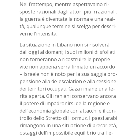
Nel frat­tem­po, men­tre aspet­ta­va­mo ri­
spo­ste ra­zio­na­li da­gli at­to­ri più ir­ra­zio­na­li,
la guer­ra è di­ven­ta­ta la nor­ma e una real­
tà, qua­lun­que ter­mi­ne si scel­ga per de­scri­
ver­ne l’in­ten­si­tà.
La si­tua­zio­ne in Li­ba­no non si ri­sol­ve­rà
dal­l’og­gi al do­ma­ni; i suoi mi­lio­ni di sfol­la­ti
non tor­ne­ran­no a ri­co­strui­re le pro­prie
vite non ap­pe­na ver­rà fir­ma­to un ac­cor­do
– Israe­le non è noto per la sua sag­gia pro­
pen­sio­ne alla de-esca­la­tion e alla ces­sio­ne
dei ter­ri­to­ri oc­cu­pa­ti. Gaza ri­ma­ne una fe­
ri­ta aper­ta. Gli ira­nia­ni con­ser­va­no an­co­ra
il po­te­re di im­pa­dro­nir­si del­la re­gio­ne e
del­l’e­co­no­mia glo­ba­le con at­tac­chi e il con­
trol­lo del­lo Stret­to di Hor­muz. I pae­si ara­bi
ri­man­go­no in una si­tua­zio­ne di pre­ca­rie­tà,
ostag­gi del­l’im­pos­si­bi­le equi­li­brio tra Te­