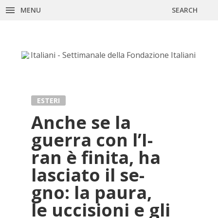
MENU
SEARCH
Skip
to
content
ESTERI
An­che se la
guer­ra con l’I­
ran è fi­ni­ta, ha
la­scia­to il se­
gno: la pau­ra,
le uc­ci­sio­ni e gli