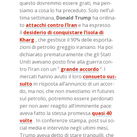
que­sto do­vrem­mo es­se­re gra­ti, ma pen­
sia­mo a cosa lo ha pre­ce­du­to. Solo nel­l’ul­
ti­ma set­ti­ma­na,
Do­nald Trump
ha or­di­na­
to
at­tac­chi con­tro l’I­ran
e ha espres­so
il
de­si­de­rio di con­qui­sta­re l’i­so­la di
Kharg
, che ge­sti­sce il 90% del­le espor­ta­
zio­ni di pe­tro­lio greg­gio ira­nia­no. Ha poi
di­chia­ra­to pre­ma­tu­ra­men­te che gli Sta­ti
Uni­ti ave­va­no po­sto fine alla guer­ra con­
tro l’I­ran con un ”
gran­de ac­cor­do
“. I
mer­ca­ti han­no avu­to il loro
con­sue­to sus­
sul­to
in ri­spo­sta al­l’an­nun­cio di un ac­cor­
do, ma noi, che non in­ve­stia­mo in fu­tu­res
sul pe­tro­lio, po­trem­mo es­se­re per­do­na­ti
per non aver rea­gi­to al­l’im­mi­nen­te pace:
ave­va fat­to la stes­sa pro­mes­sa
qua­si 40
vol­te
. In con­fe­ren­ze stam­pa, post sui so­
cial me­dia e in­ter­vi­ste ne­gli ul­ti­mi mesi,
Trump ave­va det­to di sta­re tran­quil­li, che