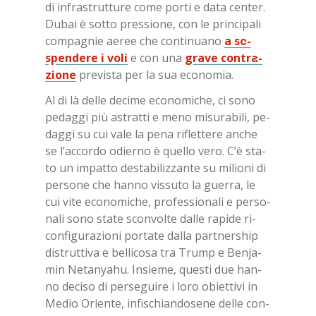
di in­fra­strut­tu­re come por­ti e data cen­ter.
Du­bai è sot­to pres­sio­ne, con le prin­ci­pa­li
com­pa­gnie ae­ree che con­ti­nua­no
a so­
spen­de­re i voli
e con una
gra­ve con­tra­
zio­ne
pre­vi­sta per la sua eco­no­mia.
Al di là del­le de­ci­me eco­no­mi­che, ci sono
pe­dag­gi più astrat­ti e meno mi­su­ra­bi­li, pe­
dag­gi su cui vale la pena ri­flet­te­re an­che
se l’ac­cor­do odier­no è quel­lo vero. C’è sta­
to un im­pat­to de­sta­bi­liz­zan­te su mi­lio­ni di
per­so­ne che han­no vis­su­to la guer­ra, le
cui vite eco­no­mi­che, pro­fes­sio­na­li e per­so­
na­li sono sta­te scon­vol­te dal­le ra­pi­de ri­
con­fi­gu­ra­zio­ni por­ta­te dal­la part­ner­ship
di­strut­ti­va e bel­li­co­sa tra Trump e Be­n­ja­
min Ne­ta­nya­hu. In­sie­me, que­sti due han­
no de­ci­so di per­se­gui­re i loro obiet­ti­vi in ​​
Me­dio Orien­te, in­fi­schian­do­se­ne del­le con­