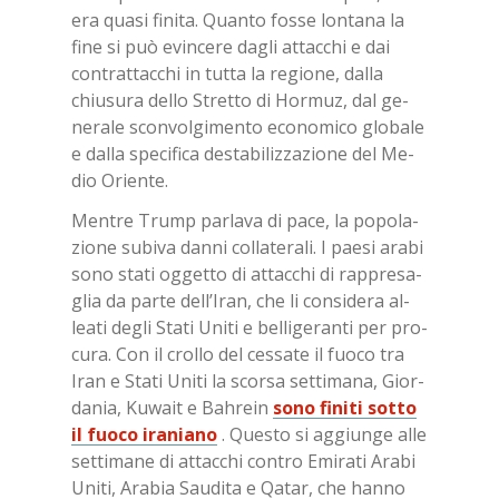
era qua­si fi­ni­ta. Quan­to fos­se lon­ta­na la
fine si può evin­ce­re da­gli at­tac­chi e dai
con­trat­tac­chi in tut­ta la re­gio­ne, dal­la
chiu­su­ra del­lo Stret­to di Hor­muz, dal ge­
ne­ra­le scon­vol­gi­men­to eco­no­mi­co glo­ba­le
e dal­la spe­ci­fi­ca de­sta­bi­liz­za­zio­ne del Me­
dio Orien­te.
Men­tre Trump par­la­va di pace, la po­po­la­
zio­ne su­bi­va dan­ni col­la­te­ra­li. I pae­si ara­bi
sono sta­ti og­get­to di at­tac­chi di rap­pre­sa­
glia da par­te del­l’I­ran, che li con­si­de­ra al­
lea­ti de­gli Sta­ti Uni­ti e bel­li­ge­ran­ti per pro­
cu­ra. Con il crol­lo del ces­sa­te il fuo­co tra
Iran e Sta­ti Uni­ti la scor­sa set­ti­ma­na, Gior­
da­nia, Ku­wait e Bah­rein
sono fi­ni­ti sot­to
il fuo­co ira­nia­no
. Que­sto si ag­giun­ge alle
set­ti­ma­ne di at­tac­chi con­tro Emi­ra­ti Ara­bi
Uni­ti, Ara­bia Sau­di­ta e Qa­tar, che han­no