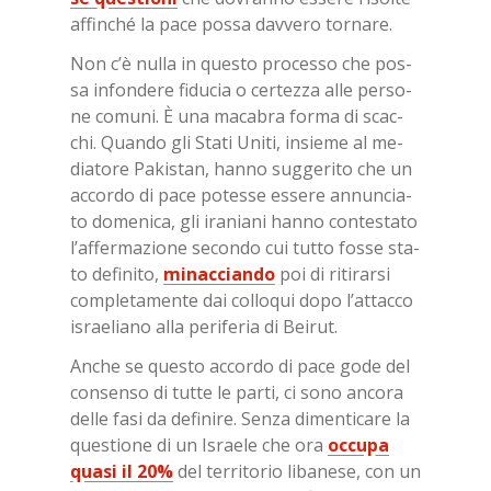
af­fin­ché la pace pos­sa dav­ve­ro tor­na­re.
Non c’è nul­la in que­sto pro­ces­so che pos­
sa in­fon­de­re fi­du­cia o cer­tez­za alle per­so­
ne co­mu­ni. È una ma­ca­bra for­ma di scac­
chi. Quan­do gli Sta­ti Uni­ti, in­sie­me al me­
dia­to­re Pa­ki­stan, han­no sug­ge­ri­to che un
ac­cor­do di pace po­tes­se es­se­re an­nun­cia­
to do­me­ni­ca, gli ira­nia­ni han­no con­te­sta­to
l’af­fer­ma­zio­ne se­con­do cui tut­to fos­se sta­
to de­fi­ni­to,
mi­nac­cian­do
poi di ri­ti­rar­si
com­ple­ta­men­te dai col­lo­qui dopo l’at­tac­co
israe­lia­no alla pe­ri­fe­ria di Bei­rut.
An­che se que­sto ac­cor­do di pace gode del
con­sen­so di tut­te le par­ti, ci sono an­co­ra
del­le fasi da de­fi­ni­re. Sen­za di­men­ti­ca­re la
que­stio­ne di un Israe­le che ora
oc­cu­pa
qua­si il 20%
del ter­ri­to­rio li­ba­ne­se, con un