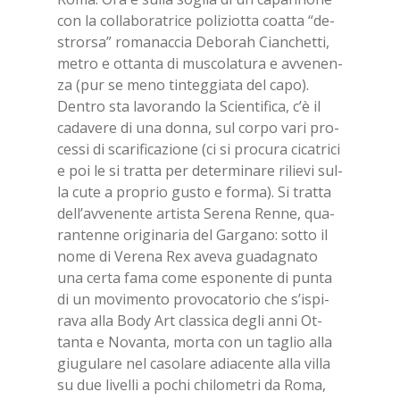
con la col­la­bo­ra­tri­ce po­li­ziot­ta coat­ta “de­
stror­sa” ro­ma­nac­cia De­bo­rah Cian­chet­ti,
me­tro e ot­tan­ta di mu­sco­la­tu­ra e av­ve­nen­
za (pur se meno tin­teg­gia­ta del capo).
Den­tro sta la­vo­ran­do la Scien­ti­fi­ca, c’è il
ca­da­ve­re di una don­na, sul cor­po vari pro­
ces­si di sca­ri­fi­ca­zio­ne (ci si pro­cu­ra ci­ca­tri­ci
e poi le si trat­ta per de­ter­mi­na­re ri­lie­vi sul­
la cute a pro­prio gu­sto e for­ma). Si trat­ta
del­l’av­ve­nen­te ar­ti­sta Se­re­na Ren­ne, qua­
ran­ten­ne ori­gi­na­ria del Gar­ga­no: sot­to il
nome di Ve­re­na Rex ave­va gua­da­gna­to
una cer­ta fama come espo­nen­te di pun­ta
di un mo­vi­men­to pro­vo­ca­to­rio che s’i­spi­
ra­va alla Body Art clas­si­ca de­gli anni Ot­
tan­ta e No­van­ta, mor­ta con un ta­glio alla
giu­gu­la­re nel ca­so­la­re adia­cen­te alla vil­la
su due li­vel­li a po­chi chi­lo­me­tri da Roma,