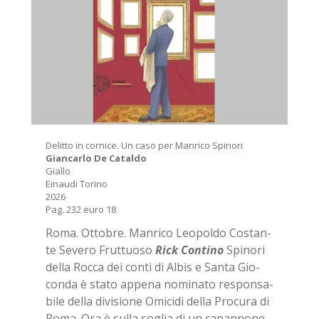
De­lit­to in cor­ni­ce. Un caso per Man­ri­co Spi­no­ri
Gian­car­lo De Ca­tal­do
Gial­lo
Ei­nau­di To­ri­no
2026
Pag. 232 euro 18
Roma. Ot­to­bre. Man­ri­co Leo­pol­do Co­stan­
te Se­ve­ro Frut­tuo­so
Rick Con­ti­no
Spi­no­ri
del­la Roc­ca dei con­ti di Al­bis e San­ta Gio­
con­da è sta­to ap­pe­na no­mi­na­to re­spon­sa­
bi­le del­la di­vi­sio­ne Omi­ci­di del­la Pro­cu­ra di
Roma. Ora è sul­la so­glia di un ca­pan­no­ne