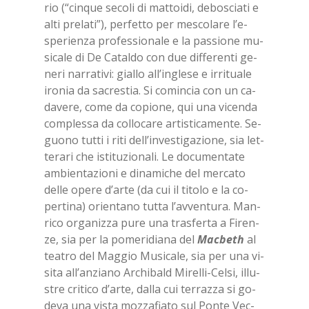
rio (“cin­que se­co­li di mat­toi­di, de­bo­scia­ti e
alti pre­la­ti”), per­fet­to per me­sco­la­re l’e­
spe­rien­za pro­fes­sio­na­le e la pas­sio­ne mu­
si­ca­le di De Ca­tal­do con due dif­fe­ren­ti ge­
ne­ri nar­ra­ti­vi: gial­lo al­l’in­gle­se e ir­ri­tua­le
iro­nia da sa­cre­stia. Si co­min­cia con un ca­
da­ve­re, come da co­pio­ne, qui una vi­cen­da
com­ples­sa da col­lo­ca­re ar­ti­sti­ca­men­te. Se­
guo­no tut­ti i riti del­l’in­ve­sti­ga­zio­ne, sia let­
te­ra­ri che isti­tu­zio­na­li. Le do­cu­men­ta­te
am­bien­ta­zio­ni e di­na­mi­che del mer­ca­to
del­le ope­re d’ar­te (da cui il ti­to­lo e la co­
per­ti­na) orien­ta­no tut­ta l’av­ven­tu­ra. Man­
ri­co or­ga­niz­za pure una tra­sfer­ta a Fi­ren­
ze, sia per la po­me­ri­dia­na del
Mac­be­th
al
tea­tro del Mag­gio Mu­si­ca­le, sia per una vi­
si­ta al­l’an­zia­no Ar­chi­bald Mi­rel­li-Cel­si, il­lu­
stre cri­ti­co d’ar­te, dal­la cui ter­raz­za si go­
de­va una vi­sta moz­za­fia­to sul Pon­te Vec­