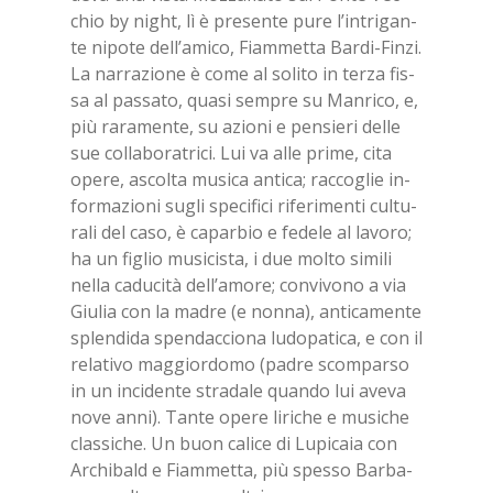
chio by night, lì è pre­sen­te pure l’in­tri­gan­
te ni­po­te del­l’a­mi­co, Fiam­met­ta Bar­di-Fin­zi.
La nar­ra­zio­ne è come al so­li­to in ter­za fis­
sa al pas­sa­to, qua­si sem­pre su Man­ri­co, e,
più ra­ra­men­te, su azio­ni e pen­sie­ri del­le
sue col­la­bo­ra­tri­ci. Lui va alle pri­me, cita
ope­re, ascol­ta mu­si­ca an­ti­ca; rac­co­glie in­
for­ma­zio­ni su­gli spe­ci­fi­ci ri­fe­ri­men­ti cul­tu­
ra­li del caso, è ca­par­bio e fe­de­le al la­vo­ro;
ha un fi­glio mu­si­ci­sta, i due mol­to si­mi­li
nel­la ca­du­ci­tà del­l’a­mo­re; con­vi­vo­no a via
Giu­lia con la ma­dre (e non­na), an­ti­ca­men­te
splen­di­da spen­dac­cio­na lu­do­pa­ti­ca, e con il
re­la­ti­vo mag­gior­do­mo (pa­dre scom­par­so
in un in­ci­den­te stra­da­le quan­do lui ave­va
nove anni). Tan­te ope­re li­ri­che e mu­si­che
clas­si­che. Un buon ca­li­ce di Lu­pi­ca­ia con
Ar­chi­bald e Fiam­met­ta, più spes­so Bar­ba­