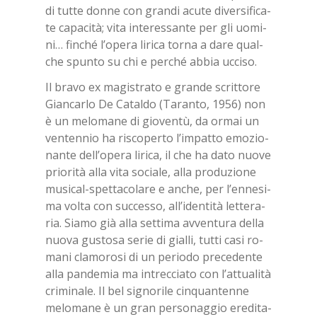
di tut­te don­ne con gran­di acu­te di­ver­si­fi­ca­
te ca­pa­ci­tà; vita in­te­res­san­te per gli uo­mi­
ni… fin­ché l’o­pe­ra li­ri­ca tor­na a dare qual­
che spun­to su chi e per­ché ab­bia uc­ci­so.
Il bra­vo ex ma­gi­stra­to e gran­de scrit­to­re
Gian­car­lo De Ca­tal­do (Ta­ran­to, 1956) non
è un me­lo­ma­ne di gio­ven­tù, da or­mai un
ven­ten­nio ha ri­sco­per­to l’im­pat­to emo­zio­
nan­te del­l’o­pe­ra li­ri­ca, il che ha dato nuo­ve
prio­ri­tà alla vita so­cia­le, alla pro­du­zio­ne
mu­si­cal-spet­ta­co­la­re e an­che, per l’en­ne­si­
ma vol­ta con suc­ces­so, al­l’i­den­ti­tà let­te­ra­
ria. Sia­mo già alla set­ti­ma av­ven­tu­ra del­la
nuo­va gu­sto­sa se­rie di gial­li, tut­ti casi ro­
ma­ni cla­mo­ro­si di un pe­rio­do pre­ce­den­te
alla pan­de­mia ma in­trec­cia­to con l’at­tua­li­tà
cri­mi­na­le. Il bel si­gno­ri­le cin­quan­ten­ne
me­lo­ma­ne è un gran per­so­nag­gio ere­di­ta­