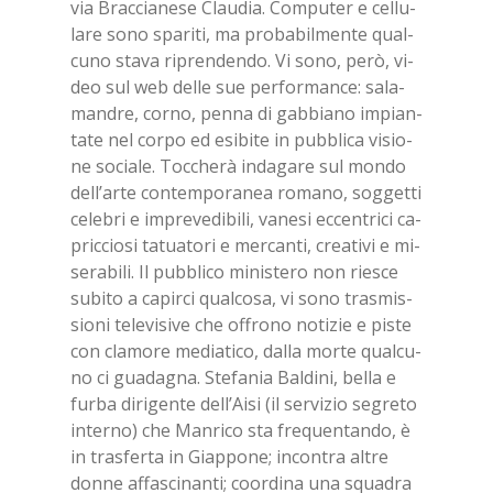
via Brac­cia­ne­se Clau­dia. Com­pu­ter e cel­lu­
la­re sono spa­ri­ti, ma pro­ba­bil­men­te qual­
cu­no sta­va ri­pren­den­do. Vi sono, però, vi­
deo sul web del­le sue per­for­man­ce: sa­la­
man­dre, cor­no, pen­na di gab­bia­no im­pian­
ta­te nel cor­po ed esi­bi­te in pub­bli­ca vi­sio­
ne so­cia­le. Toc­che­rà in­da­ga­re sul mon­do
del­l’ar­te con­tem­po­ra­nea ro­ma­no, sog­get­ti
ce­le­bri e im­pre­ve­di­bi­li, va­ne­si ec­cen­tri­ci ca­
pric­cio­si ta­tua­to­ri e mer­can­ti, crea­ti­vi e mi­
se­ra­bi­li. Il pub­bli­co mi­ni­ste­ro non rie­sce
su­bi­to a ca­pir­ci qual­co­sa, vi sono tra­smis­
sio­ni te­le­vi­si­ve che of­fro­no no­ti­zie e pi­ste
con cla­mo­re me­dia­ti­co, dal­la mor­te qual­cu­
no ci gua­da­gna. Ste­fa­nia Bal­di­ni, bel­la e
fur­ba di­ri­gen­te del­l’Ai­si (il ser­vi­zio se­gre­to
in­ter­no) che Man­ri­co sta fre­quen­tan­do, è
in tra­sfer­ta in Giap­po­ne; in­con­tra al­tre
don­ne af­fa­sci­nan­ti; coor­di­na una squa­dra