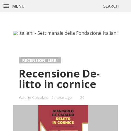
MENU
SEARCH
Skip
to
content
RECENSIONI LIBRI
Re­cen­sio­ne De­
lit­to in cor­ni­ce
Valerio Calzolaio
1 mese ago
•
24
Bookmarks: