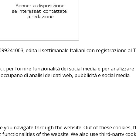
241003, edi­ta il set­ti­ma­na­le Ita­lia­ni con re­gi­stra­zio­ne a
, per fornire funzionalità dei social media e per analizzare i
i occupano di analisi dei dati web, pubblicità e social media.
e you navigate through the website. Out of these cookies, t
c functionalities of the website. We also use third-party co