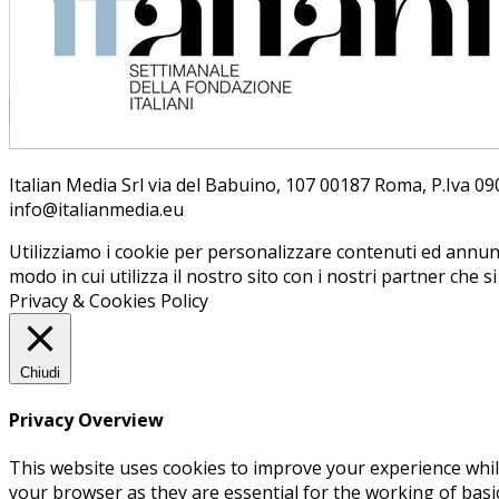
Ita­lian Me­dia Srl via del Ba­bui­no, 107 00187 Roma, P.Iva 09099
info@ita­lian­me­dia.eu
Utilizziamo i cookie per personalizzare contenuti ed annunci
modo in cui utilizza il nostro sito con i nostri partner che s
Privacy & Cookies Policy
Chiudi
Privacy Overview
This website uses cookies to improve your experience whil
your browser as they are essential for the working of basi