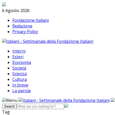
Skip
Search
to
6 Agosto 2026
content
Fondazione Italiani
Redazione
Privacy Policy
Interni
Esteri
Economia
Società
Scienza
Cultura
In breve
La parola
Menu
Tag