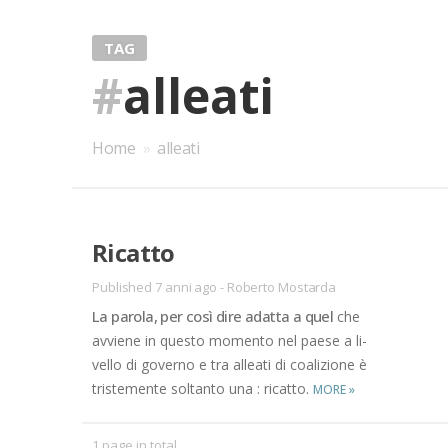
TAG
#
alleati
Home
»
alleati
Ri­cat­to
Published 7 anni ago
-
Roberto Mostarda
La pa­ro­la, per così dire adat­ta a quel
che
av­vie­ne in que­sto mo­men­to nel pae­se a li­
vel­lo di go­ver­no e tra al­lea­ti di coa­li­zio­ne è
tri­ste­men­te sol­tan­to una : ri­cat­to.
MORE
»
1 page in total