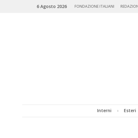
Skip
Search
6 Agosto 2026
to
FONDAZIONE ITALIANI
REDAZIO
content
Interni
Esteri
MENU