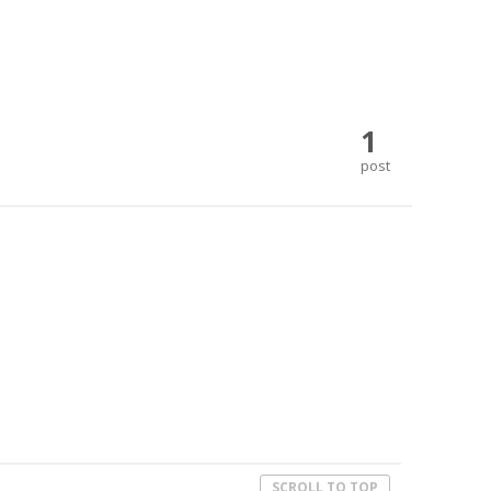
1
post
SCROLL TO TOP