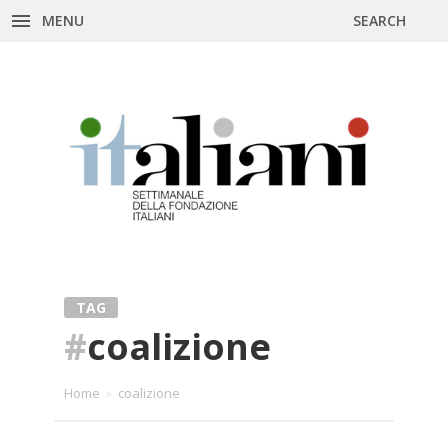
MENU
SEARCH
Skip
to
content
TAG
#
coalizione
Home
»
coalizione