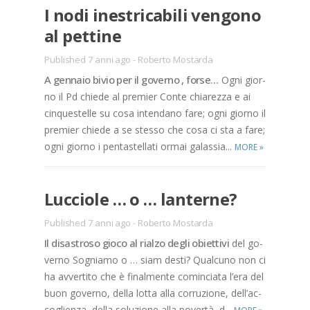
I nodi ine­stri­ca­bi­li ven­go­no
al pet­ti­ne
Published 7 anni ago
-
Roberto Mostarda
A gen­na­io bi­vio per il go­ver­no , for­se…
Ogni gior­
no il Pd chie­de al pre­mier Con­te chia­rez­za e ai
cin­que­stel­le su cosa in­ten­da­no fare; ogni gior­no il
pre­mier chie­de a se stes­so che cosa ci sta a fare;
ogni gior­no i pen­ta­stel­la­ti or­mai ga­las­sia...
MORE
»
Luc­cio­le … o … lan­ter­ne?
Published 7 anni ago
-
Roberto Mostarda
Il di­sa­stro­so gio­co al rial­zo de­gli obiet­ti­vi
del go­
ver­no So­gnia­mo o … siam de­sti? Qual­cu­no non ci
ha av­ver­ti­to che è fi­nal­men­te co­min­cia­ta l’e­ra del
buon go­ver­no, del­la lot­ta alla cor­ru­zio­ne, del­l’ac­
co­glien­za, del­la so­lu­zio­ne alla po­ver­tà, d...