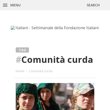
MENU
SEARCH
Skip
to
content
TAG
#
Comunità curda
Home
»
Comunità curda