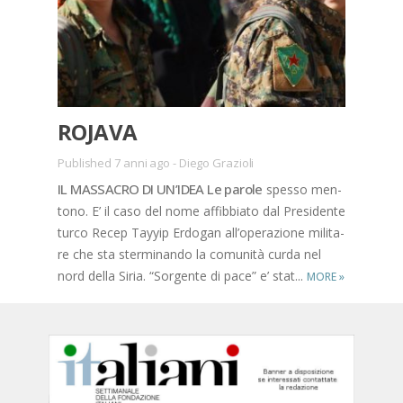
RO­JA­VA
Published 7 anni ago
-
Diego Grazioli
IL MAS­SA­CRO DI UN’I­DEA Le pa­ro­le
spes­so men­
to­no. E’ il caso del nome af­fib­bia­to dal Pre­si­den­te
tur­co Re­cep Tayy­ip Er­do­gan al­l’o­pe­ra­zio­ne mi­li­ta­
re che sta ster­mi­nan­do la co­mu­ni­tà cur­da nel
nord del­la Si­ria. “Sor­gen­te di pace” e’ sta­t...
MORE
»