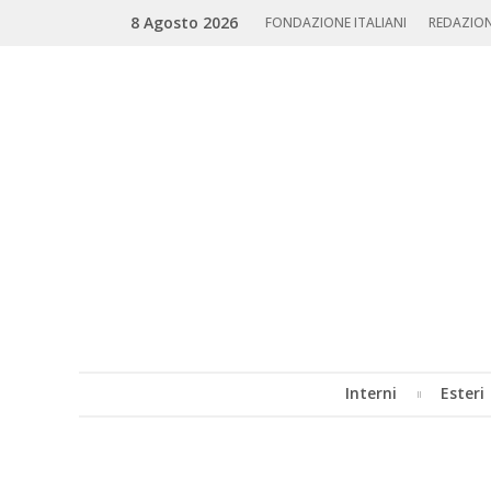
Skip
Search
8 Agosto 2026
to
FONDAZIONE ITALIANI
REDAZIO
content
Interni
Esteri
MENU