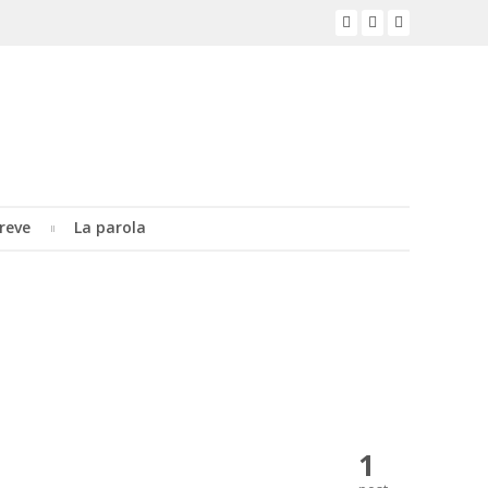
reve
La parola
1