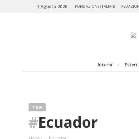
Skip
Search
7 Agosto 2026
to
FONDAZIONE ITALIANI
REDAZIO
content
Interni
Esteri
MENU
TAG
#
Ecuador
Home
»
Ecuador