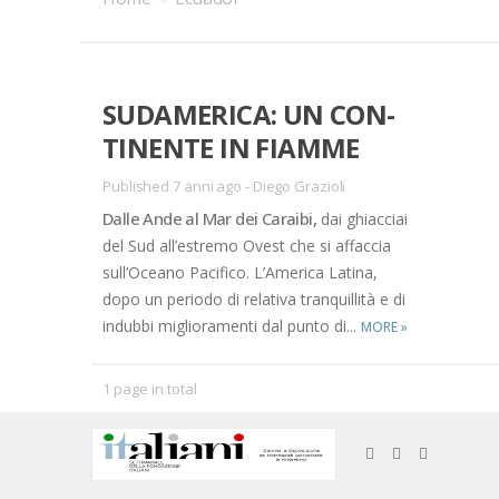
SU­DA­ME­RI­CA: UN CON­
TI­NEN­TE IN FIAM­ME
Published 7 anni ago
-
Diego Grazioli
Dal­le Ande al Mar dei Ca­rai­bi,
dai ghiac­ciai
del Sud al­l’e­stre­mo Ove­st che si af­fac­cia
sul­l’O­cea­no Pa­ci­fi­co. L’A­me­ri­ca La­ti­na,
dopo un pe­rio­do di re­la­ti­va tran­quil­li­tà e di
in­dub­bi mi­glio­ra­men­ti dal pun­to di...
MORE
»
1 page in total