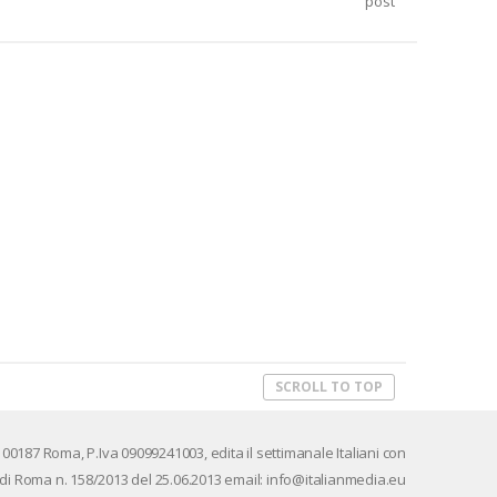
post
SCROLL TO TOP
 00187 Roma, P.Iva 09099241003, edi­ta il set­ti­ma­na­le Ita­lia­ni con
a­le di Roma n. 158/​2013 del 25.06.2013 email: info@ita­lian­me­dia.eu