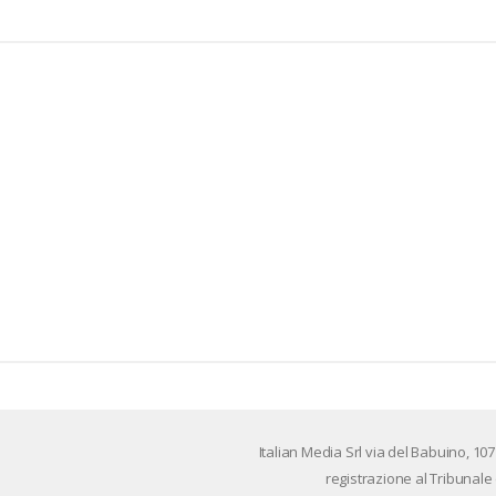
Ita­lian Me­dia Srl via del Ba­bui­no, 107
re­gi­stra­zio­ne al Tri­bu­n