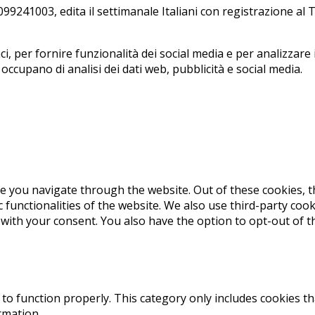
241003, edi­ta il set­ti­ma­na­le Ita­lia­ni con re­gi­stra­zio­ne a
, per fornire funzionalità dei social media e per analizzare i
i occupano di analisi dei dati web, pubblicità e social media.
e you navigate through the website. Out of these cookies, t
c functionalities of the website. We also use third-party co
 with your consent. You also have the option to opt-out of 
to function properly. This category only includes cookies th
rmation.