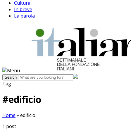
Cultura
In breve
La parola
Menu
Tag
#
edificio
Home
»
edificio
1
post