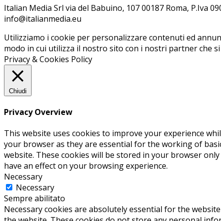
Ita­lian Me­dia Srl via del Ba­bui­no, 107 00187 Roma, P.Iva 09099
info@ita­lian­me­dia.eu
Utilizziamo i cookie per personalizzare contenuti ed annunci
modo in cui utilizza il nostro sito con i nostri partner che s
Privacy & Cookies Policy
Chiudi
Privacy Overview
This website uses cookies to improve your experience whil
your browser as they are essential for the working of basi
website. These cookies will be stored in your browser only
have an effect on your browsing experience.
Necessary
Necessary
Sempre abilitato
Necessary cookies are absolutely essential for the website 
the website. These cookies do not store any personal info