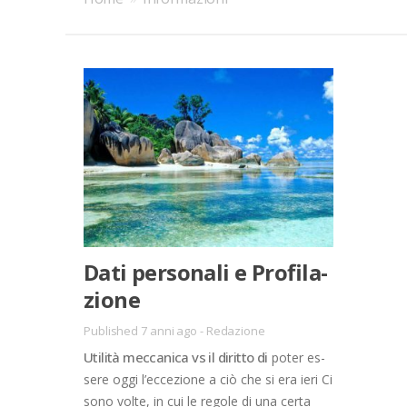
Dati per­so­na­li e Pro­fi­la­
zio­ne
Published 7 anni ago
-
Redazione
Uti­li­tà mec­ca­ni­ca vs il di­rit­to di
po­ter es­
se­re oggi l’ec­ce­zio­ne a ciò che si era ieri Ci
sono vol­te, in cui le re­go­le di una cer­ta