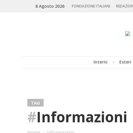
Skip
Search
8 Agosto 2026
to
FONDAZIONE ITALIANI
REDAZIO
content
Interni
Esteri
MENU
TAG
#
Informazioni
Home
»
Informazioni