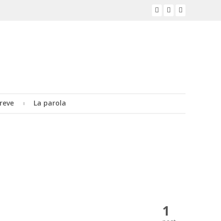
reve
La parola
1