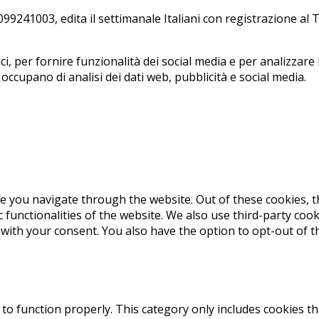
241003, edi­ta il set­ti­ma­na­le Ita­lia­ni con re­gi­stra­zio­ne a
, per fornire funzionalità dei social media e per analizzare i
i occupano di analisi dei dati web, pubblicità e social media.
e you navigate through the website. Out of these cookies, t
c functionalities of the website. We also use third-party co
 with your consent. You also have the option to opt-out of 
to function properly. This category only includes cookies th