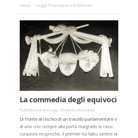
Home
»
Legge finanziarie e di bilancio
La com­me­dia de­gli equi­vo­ci
Published 8 anni ago
-
Roberto Mostarda
Di fron­te al ri­schio di un tra­col­lo par­la­men­ta­re
e
di una cri­si sem­pre alla por­ta mal­gra­do le ras­si­
cu­ra­zio­ni re­ci­pro­che, il pre­mier ha fat­to sen­ti­re la