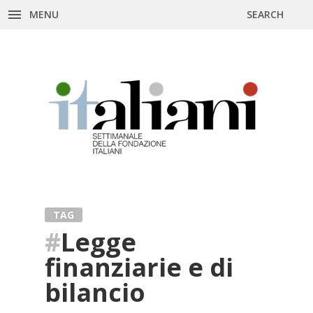
MENU
SEARCH
Skip
to
content
TAG
#
Legge
finanziarie e di
bilancio