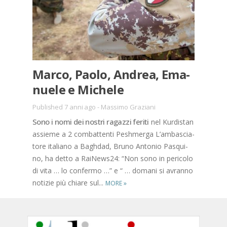
Mar­co, Pao­lo, An­drea, Ema­
nue­le e Mi­che­le
Published 7 anni ago
-
Massimo Graziani
Sono i nomi dei no­stri ra­gaz­zi fe­ri­ti
nel Kur­di­stan
as­sie­me a 2 com­bat­ten­ti Pesh­mer­ga L’am­ba­scia­
to­re ita­lia­no a Ba­gh­dad, Bru­no An­to­nio Pa­squi­
no, ha det­to a Rai­New­s24: “Non sono in pe­ri­co­lo
di vita … lo con­fer­mo …” e “ … do­ma­ni si avran­no
no­ti­zie più chia­re sul...
MORE
»