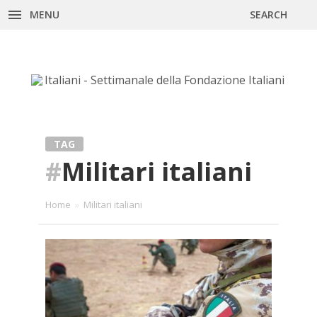
MENU
SEARCH
Skip
to
content
TAG
#
Militari italiani
Home
»
Militari italiani