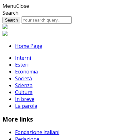
Skip
Menu
Close
to
Search
content
Home Page
Interni
Esteri
Economia
Società
Scienza
Cultura
In breve
La parola
More links
Fondazione Italiani
Redazione