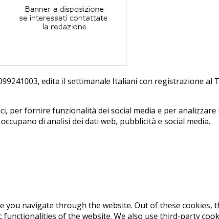
241003, edi­ta il set­ti­ma­na­le Ita­lia­ni con re­gi­stra­zio­ne a
, per fornire funzionalità dei social media e per analizzare i
i occupano di analisi dei dati web, pubblicità e social media.
e you navigate through the website. Out of these cookies, t
c functionalities of the website. We also use third-party co