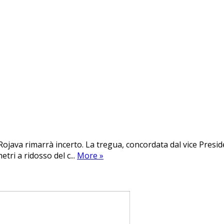
a Rojava rimarrà incerto. La tregua, concordata dal vice Pre
etri a ridosso del c...
More
»