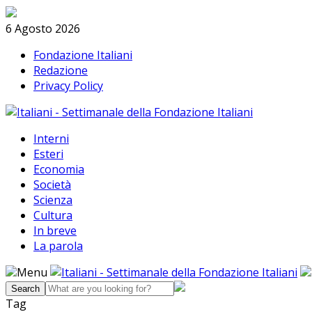
Skip
Search
to
6 Agosto 2026
content
Fondazione Italiani
Redazione
Privacy Policy
Interni
Esteri
Economia
Società
Scienza
Cultura
In breve
La parola
Menu
Tag