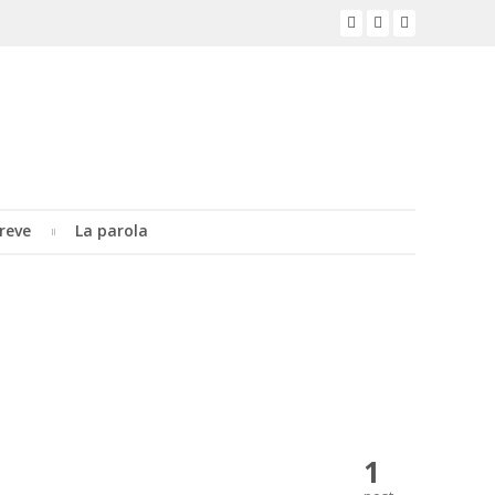
reve
La parola
1