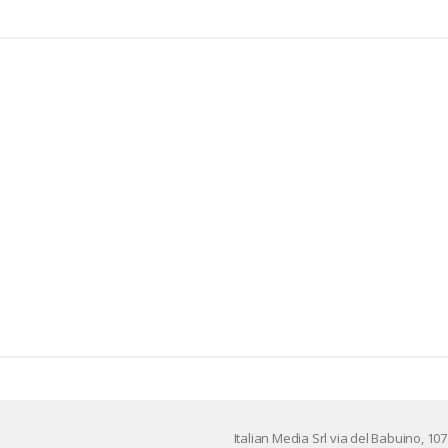
Ita­lian Me­dia Srl via del Ba­bui­no, 107