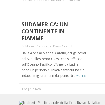
SUDAMERICA: UN
CONTINENTE IN
FIAMME
Published 7 anni ago
-
Diego Grazioli
Dalle Ande al Mar dei Caraibi,
dai ghiacciai
del Sud all’estremo Ovest che si affaccia
sull’Oceano Pacifico. L’America Latina,
dopo un periodo di relativa tranquillità e di
indubbi miglioramenti dal punto di...
MORE
»
1 page in total