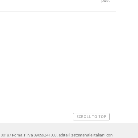
post
SCROLL TO TOP
 00187 Roma, P.Iva 09099241003, edi­ta il set­ti­ma­na­le Ita­lia­ni con