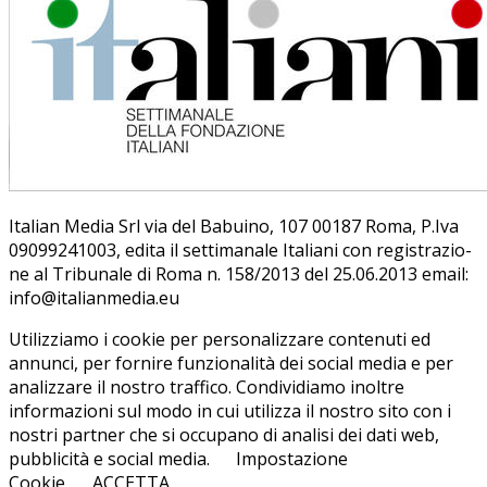
Ita­lian Me­dia Srl via del Ba­bui­no, 107 00187 Roma, P.Iva
09099241003, edi­ta il set­ti­ma­na­le Ita­lia­ni con re­gi­stra­zio­
ne al Tri­bu­na­le di Roma n. 158/​2013 del 25.06.2013 email:
info@ita­lian­me­dia.eu
Utilizziamo i cookie per personalizzare contenuti ed
annunci, per fornire funzionalità dei social media e per
analizzare il nostro traffico. Condividiamo inoltre
informazioni sul modo in cui utilizza il nostro sito con i
nostri partner che si occupano di analisi dei dati web,
pubblicità e social media.
Impostazione
Cookie
ACCETTA