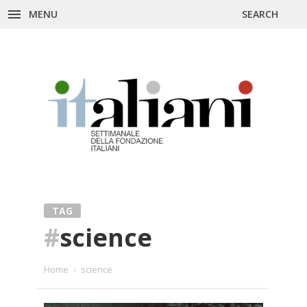
Skip
MENU
SEARCH
to
content
TAG
#
science
Home
»
science