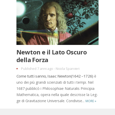
New­ton e il Lato Oscu­ro
del­la For­za
Published 7 anni ago
-
Nicola Sparvieri
•
Come tut­ti san­no, Isaac New­ton(1642 –1726)
è
uno dei più gran­di scien­zia­ti di tut­ti i tem­pi. Nel
1687 pub­bli­cò i Phi­lo­so­phiae Na­tu­ra­lis Prin­ci­pia
Ma­the­ma­ti­ca, ope­ra nel­la qua­le de­scris­se la Leg­
ge di Gra­vi­ta­zio­ne Uni­ver­sa­le. Con­di­vi­se...
MORE
»