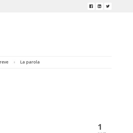
reve
La parola
1