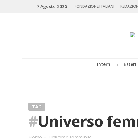
Skip
Search
7 Agosto 2026
to
FONDAZIONE ITALIANI
REDAZIO
content
Interni
Esteri
MENU
TAG
#
Universo fem
Home
»
Universo femminile