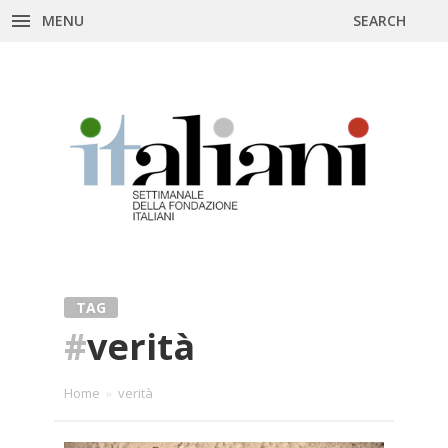
MENU
SEARCH
Skip
to
content
TAG
#
verità
Home
»
verità