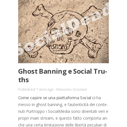
Gho­st Ban­ning e So­cial Tru­
ths
Published 7 anni ago
-
Massimo Graziani
Come ca­pi­re se una piat­ta­for­ma So­cial ci
ha
mes­so in gho­st ban­ning, e l’au­ten­ti­ci­tà dei con­te­
nu­ti Pur­trop­po i So­cial­Me­dia sono di­ven­ta­ti veri e
pro­pri main stream, e que­sto fat­to com­por­ta an­
che una cer­ta li­mi­ta­zio­ne del­le li­ber­tà pe­cu­lia­ri di