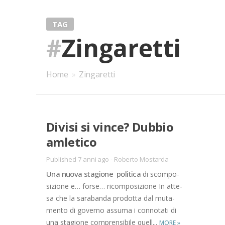
TAG
#
Zingaretti
Home
»
Zingaretti
Di­vi­si si vin­ce? Dub­bio
am­le­ti­co
Published 7 anni ago
-
Roberto Mostarda
Una nuo­va sta­gio­ne po­li­ti­ca
di scom­po­
si­zio­ne e… for­se… ri­com­po­si­zio­ne In at­te­
sa che la sa­ra­ban­da pro­dot­ta dal mu­ta­
men­to di go­ver­no as­su­ma i con­no­ta­ti di
una sta­gio­ne com­pren­si­bi­le quel­l...
MORE
»