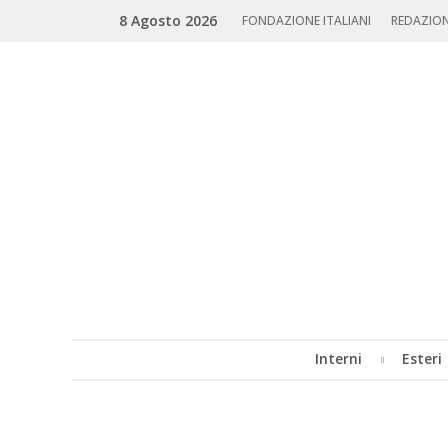
Skip
Search
8 Agosto 2026
to
FONDAZIONE ITALIANI
REDAZIO
content
Interni
Esteri
MENU