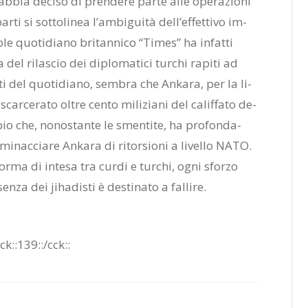
 ab­bia de­ci­so di pren­de­re par­te alle ope­ra­zio­ni
r­ti si sot­to­li­nea l’am­bi­gui­tà del­l’ef­fet­ti­vo im­
le quo­ti­dia­no bri­tan­ni­co “Ti­mes” ha in­fat­ti
 del ri­la­scio dei di­plo­ma­ti­ci tur­chi ra­pi­ti ad
ti del quo­ti­dia­no, sem­bra che An­ka­ra, per la li­
ar­ce­ra­to ol­tre cen­to mi­li­zia­ni del ca­lif­fa­to de­
bio che, no­no­stan­te le smen­ti­te, ha pro­fon­da­
i­nac­cia­re An­ka­ra di ri­tor­sio­ni a li­vel­lo NATO.
r­ma di in­te­sa tra cur­di e tur­chi, ogni sfor­zo
n­za dei ji­ha­di­sti è de­sti­na­to a fal­li­re.
ck::139::/​cck::