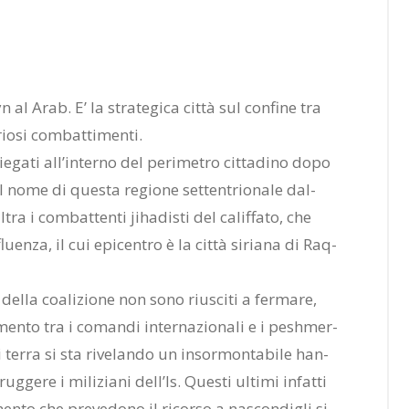
 al Arab. E’ la stra­te­gi­ca cit­tà sul con­fi­ne tra
io­si com­bat­ti­men­ti.
­ga­ti al­l’in­ter­no del pe­ri­me­tro cit­ta­di­no dopo
, il nome di que­sta re­gio­ne set­ten­trio­na­le dal­
tra i com­bat­ten­ti ji­ha­di­sti del ca­lif­fa­to, che
uen­za, il cui epi­cen­tro è la cit­tà si­ria­na di Raq­
 del­la coa­li­zio­ne non sono riu­sci­ti a fer­ma­re,
men­to tra i co­man­di in­ter­na­zio­na­li e i pesh­mer­
i ter­ra si sta ri­ve­lan­do un in­sor­mon­ta­bi­le han­
ug­ge­re i mi­li­zia­ni del­l’Is. Que­sti ul­ti­mi in­fat­ti
n­to che pre­ve­do­no il ri­cor­so a na­scon­di­gli si­