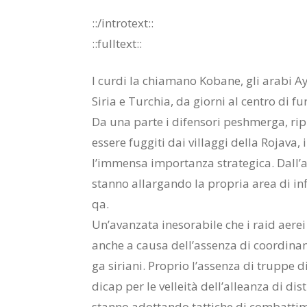
::/in­tro­text::
::full­text::
I cur­di la chia­ma­no Ko­ba­ne, gli ara­bi Ayn
Si­ria e Tur­chia, da gior­ni al cen­tro di fu­r
Da una par­te i di­fen­so­ri pesh­mer­ga, ri­pie
es­se­re fug­gi­ti dai vil­lag­gi del­la Ro­ja­va
l’im­men­sa im­por­tan­za stra­te­gi­ca. Dal­l’al­
stan­no al­lar­gan­do la pro­pria area di in­fl
qa.
Un’a­van­za­ta ine­so­ra­bi­le che i raid ae­rei
an­che a cau­sa del­l’as­sen­za di coor­di­na­
ga si­ria­ni. Pro­prio l’as­sen­za di trup­pe d
di­cap per le vel­lei­tà del­l’al­lean­za di di­str
stan­no adot­tan­do tat­ti­che di com­bat­ti­me