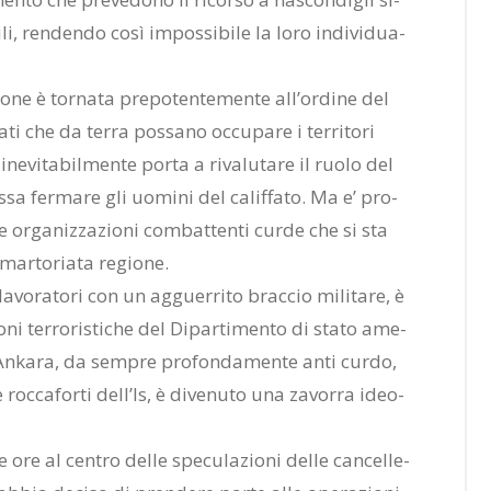
li, ren­den­do così im­pos­si­bi­le la loro in­di­vi­dua­
o­ne è tor­na­ta pre­po­ten­te­men­te al­l’or­di­ne del
­ti che da ter­ra pos­sa­no oc­cu­pa­re i ter­ri­to­ri
ine­vi­ta­bil­men­te por­ta a ri­va­lu­ta­re il ruo­lo del
­sa fer­ma­re gli uo­mi­ni del ca­lif­fa­to. Ma e’ pro­
le or­ga­niz­za­zio­ni com­bat­ten­ti cur­de che si sta
mar­to­ria­ta re­gio­ne.
a­vo­ra­to­ri con un ag­guer­ri­to brac­cio mi­li­ta­re, è
zio­ni ter­ro­ri­sti­che del Di­par­ti­men­to di sta­to ame­
 An­ka­ra, da sem­pre pro­fon­da­men­te anti cur­do,
roc­ca­for­ti del­l’Is, è di­ve­nu­to una za­vor­ra ideo­
 ore al cen­tro del­le spe­cu­la­zio­ni del­le can­cel­le­