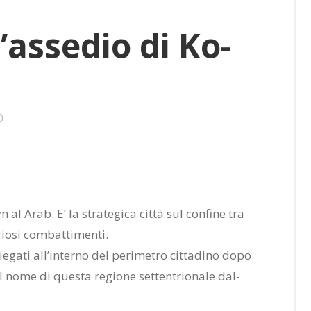
l’as­se­dio di Ko­
0
ookmarks:
 al Arab. E’ la stra­te­gi­ca cit­tà sul con­fi­ne tra
io­si com­bat­ti­men­ti.
­ga­ti al­l’in­ter­no del pe­ri­me­tro cit­ta­di­no dopo
, il nome di que­sta re­gio­ne set­ten­trio­na­le dal­