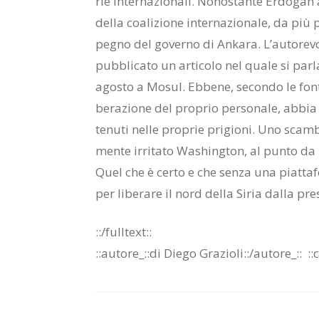
rie in­ter­na­zio­na­li. No­no­stan­te Er­do­gan
del­la coa­li­zio­ne in­ter­na­zio­na­le, da più pa
pe­gno del go­ver­no di An­ka­ra. L’au­to­re­vo­
pub­bli­ca­to un ar­ti­co­lo nel qua­le si par­la
ago­sto a Mo­sul. Eb­be­ne, se­con­do le fon­
be­ra­zio­ne del pro­prio per­so­na­le, ab­bia sc
te­nu­ti nel­le pro­prie pri­gio­ni. Uno scam­
men­te ir­ri­ta­to Wa­shing­ton, al pun­to da m
Quel che è cer­to e che sen­za una piat­ta­fo
per li­be­ra­re il nord del­la Si­ria dal­la pre­se
::/full­text::
::au­to­re_::di Die­go Gra­zio­li::/​au­to­re_::
::c