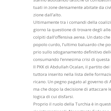
tua­ti in zone den­sa­men­te abi­ta­te da ci­vi­
zio­ne dal­l’al­to.
Ul­ti­ma­men­te tra i co­man­di del­la coa­li­zi
gior­no la que­stio­ne di tro­va­re de­gli al­lea
col­pi­ti dal­l’of­fen­si­va ae­rea. Un dato che 
po­po­lo cur­do, l’ul­ti­mo ba­luar­do che pos
prio sul­lo sdo­ga­na­men­to de­fi­ni­ti­vo del­
con­su­man­do l’en­ne­si­ma cri­si di que­sta 
Il PKK di Ab­dul­lah Oca­lan, il par­ti­to dei l
tut­to­ra in­se­ri­to nel­la li­sta del­le for­ma­
ri­ca­no. Un pe­gno pa­ga­to al go­ver­no di
ma che dopo la de­ci­sio­ne di at­tac­ca­re le 
lo­gi­ca di cui di­sfar­si.
Pro­prio il ruo­lo del­la Tur­chia è in que­ste