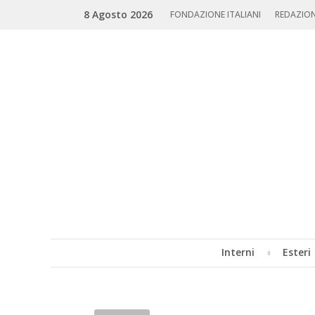
Skip
Search
8 Agosto 2026
to
FONDAZIONE ITALIANI
REDAZIO
content
Interni
Esteri
MENU