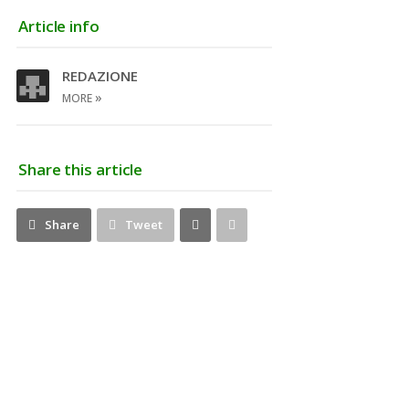
Article info
REDAZIONE
»
MORE
Share this article
Share
Pin
Share
Tweet
on
on
Google+
Pinterest