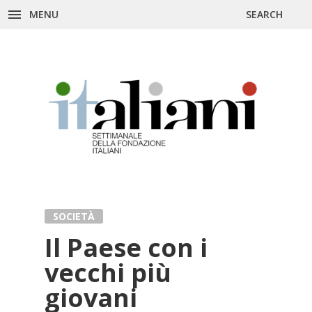
Skip
MENU
SEARCH
to
content
SOCIETÀ
Il Paese con i
vecchi più
giovani