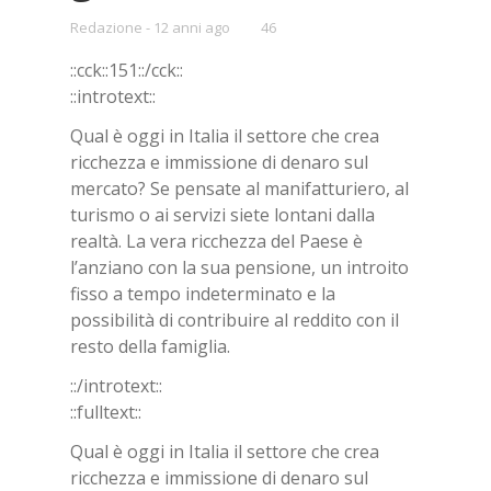
Redazione
12 anni ago
•
46
Bookmarks:
::cck::151::/cck::
::introtext::
Qual è oggi in Italia il settore che crea
ricchezza e immissione di denaro sul
mercato? Se pensate al manifatturiero, al
turismo o ai servizi siete lontani dalla
realtà. La vera ricchezza del Paese è
l’anziano con la sua pensione, un introito
fisso a tempo indeterminato e la
possibilità di contribuire al reddito con il
resto della famiglia.
::/introtext::
::fulltext::
Qual è oggi in Italia il settore che crea
ricchezza e immissione di denaro sul