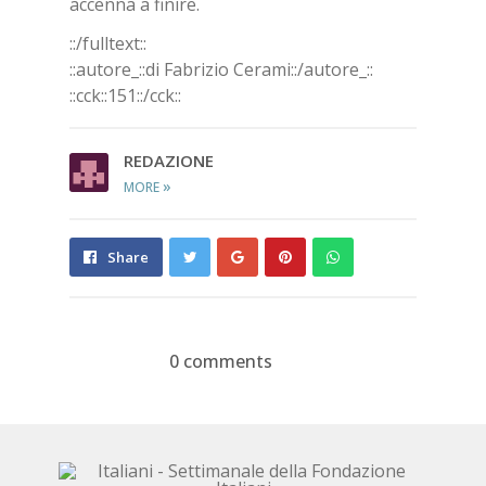
accenna a finire.
::/fulltext::
::autore_::di Fabrizio Cerami::/autore_::
::cck::151::/cck::
REDAZIONE
»
MORE
Share
Pin
Send
Share
on
on
with
Google+
Pinterest
WhatsApp
0 comments
Devi essere
connesso
per inviare un
commento.