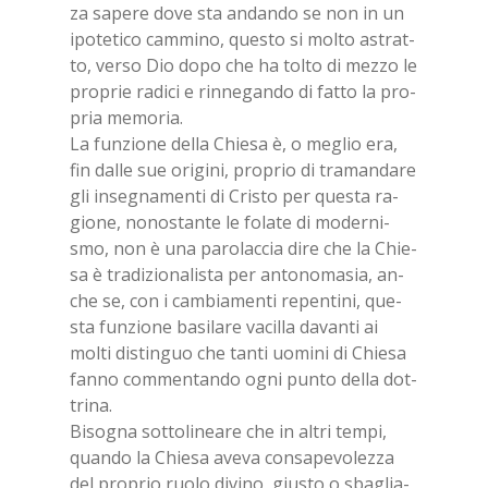
za sa­pe­re dove sta an­dan­do se non in un
ipo­te­ti­co cam­mi­no, que­sto si mol­to astrat­
to, ver­so Dio dopo che ha tol­to di mez­zo le
pro­prie ra­di­ci e rin­ne­gan­do di fat­to la pro­
pria me­mo­ria.
La fun­zio­ne del­la Chie­sa è, o me­glio era,
fin dal­le sue ori­gi­ni, pro­prio di tra­man­da­re
gli in­se­gna­men­ti di Cri­sto per que­sta ra­
gio­ne, no­no­stan­te le fo­la­te di mo­der­ni­
smo, non è una pa­ro­lac­cia dire che la Chie­
sa è tra­di­zio­na­li­sta per an­to­no­ma­sia, an­
che se, con i cam­bia­men­ti re­pen­ti­ni, que­
sta fun­zio­ne ba­si­la­re va­cil­la da­van­ti ai
mol­ti di­stin­guo che tan­ti uo­mi­ni di Chie­sa
fan­no com­men­tan­do ogni pun­to del­la dot­
tri­na.
Bi­so­gna sot­to­li­nea­re che in al­tri tem­pi,
quan­do la Chie­sa ave­va con­sa­pe­vo­lez­za
del pro­prio ruo­lo di­vi­no, giu­sto o sba­glia­