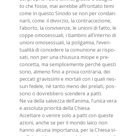
to che fos­se, mai avreb­be af­fron­ta­to temi
come in que­sto Si­no­do se non per con­dan­
nar­li, come: il di­vor­zio, la con­trac­ce­zio­ne,
l’a­bor­to, la con­vi­ven­ze, le unio­ni di fat­to, le
cop­pe omo­ses­sua­li, i bam­bi­ni al­l’in­ter­no di
unio­ni omo­ses­sua­li, la po­li­ga­mia, l’e­ven­
tua­li­tà di con­ce­de­re la co­mu­nio­ne ai ri­spo­
sa­ti, non per una chiu­su­ra mio­pe e pre­
con­cet­ta, ma sem­pli­ce­men­te per­ché que­sti
sono, al­me­no fino a pro­va con­tra­ria, dei
pec­ca­ti gra­vis­si­mi e mor­ta­li con i qua­li nes­
sun fe­de­le, né tan­to meno dei pre­la­ti, pos­
so­no o do­vreb­be­ro scen­de­re a pat­ti.
Ne va del­la sal­vez­za del­l’a­ni­ma, l’u­ni­ca vera
e as­so­lu­ta prio­ri­tà del­la Chie­sa.
Ac­cet­ta­re o ve­ni­re solo a pat­ti con que­ste
azio­ni, an­che se per il mon­do lai­co non
han­no al­cu­na im­por­tan­za, per la Chie­sa si­