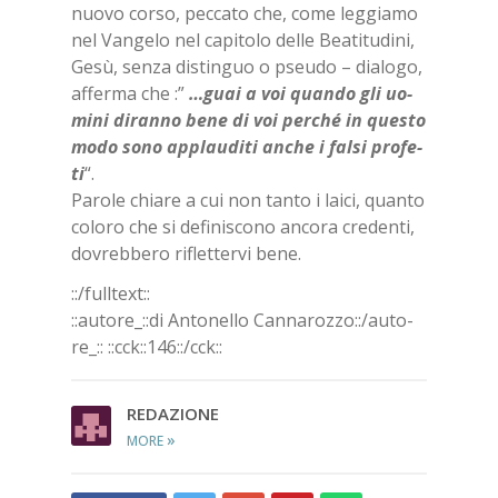
nuo­vo cor­so, pec­ca­to che, come leg­gia­mo
nel Van­ge­lo nel ca­pi­to­lo del­le Bea­ti­tu­di­ni,
Gesù, sen­za di­stin­guo o pseu­do – dia­lo­go,
af­fer­ma che :”
…guai a voi quan­do gli uo­
mi­ni di­ran­no bene di voi per­ché in que­sto
modo sono ap­plau­di­ti an­che i fal­si pro­fe­
ti
“.
Pa­ro­le chia­re a cui non tan­to i lai­ci, quan­to
co­lo­ro che si de­fi­ni­sco­no an­co­ra cre­den­ti,
do­vreb­be­ro ri­flet­ter­vi bene.
::/full­text::
::au­to­re_::di An­to­nel­lo Can­na­roz­zo::/​au­to­
re_::
::cck::146::/​cck::
RE­DA­ZIO­NE
»
MORE