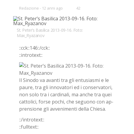
•
Redazione
12 anni ago
42
Bookmarks:
St. Peter’s Basilica 2013-09-16. Foto:
Max_Ryazanov
::cck::146::/​cck::
::in­tro­text::
Il Si­no­do va avan­ti tra gli en­tu­sia­smi e le
pau­re, tra gli in­no­va­to­ri ed i con­ser­va­to­ri,
non solo tra i car­di­na­li, ma an­che tra quei
cat­to­li­ci, for­se po­chi, che se­guo­no con ap­
pren­sio­ne gli av­ve­ni­men­ti del­la Chie­sa.
::/in­tro­text::
::full­text::