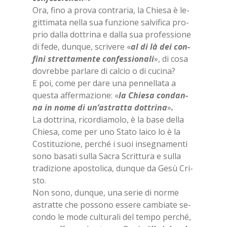
Ora, fino a pro­va con­tra­ria, la Chie­sa è le­
git­ti­ma­ta nel­la sua fun­zio­ne sal­vi­fi­ca pro­
prio dal­la dot­tri­na e dal­la sua pro­fes­sio­ne
di fede, dun­que, scri­ve­re «
al di là dei con­
fi­ni stret­ta­men­te con­fes­sio­na­li
», di cosa
do­vreb­be par­la­re di cal­cio o di cu­ci­na?
E poi, come per dare una pen­nel­la­ta a
que­sta af­fer­ma­zio­ne: «
la Chie­sa con­dan­
na in nome di un’a­strat­ta dot­tri­na
»
.
La dot­tri­na, ri­cor­dia­mo­lo, è la base del­la
Chie­sa, come per uno Sta­to lai­co lo è la
Co­sti­tu­zio­ne, per­ché i suoi in­se­gna­men­ti
sono ba­sa­ti sul­la Sa­cra Scrit­tu­ra e sul­la
tra­di­zio­ne apo­sto­li­ca, dun­que da Gesù Cri­
sto.
Non sono, dun­que, una se­rie di nor­me
astrat­te che pos­so­no es­se­re cam­bia­te se­
con­do le mode cul­tu­ra­li del tem­po per­ché,