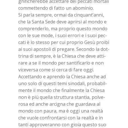
gni­fi­che­reb­be ac­cet­ta­re dei pec­ca­ti mor­ta­li
com­met­ten­do di fat­to un abo­mi­nio.
Si par­la sem­pre, or­mai da cin­quan­t’an­ni,
che la San­ta Sede deve aprir­si al mon­do e
com­pren­der­lo, ma pro­prio que­sto mon­do
con le sue mode, i suoi er­ro­ri e i suoi pec­
ca­ti è lo stes­so per cui pro­prio Gesù proi­bì
ai suoi apo­sto­li di pre­ga­re. Se­con­do la dot­
tri­na di sem­pre, è la Chie­sa che deve at­ti­
ra­re a se il mon­do per san­ti­fi­car­lo e non
vi­ce­ver­sa come si cer­ca di fare oggi.
Ac­cet­tan­do e apren­do la Chie­sa an­che ad
uno solo di que­sti temi si­no­da­li, pro­ba­bil­
men­te il mon­do che fi­nal­men­te la Chie­sa
non è più quel­la strut­tu­ra stan­tia, pol­ve­
ro­sa ed an­che ar­ci­gna che guar­da­va al
mon­do con pau­ra, ma è oggi una real­tà
che vuo­le con­fron­tar­si con la real­tà e in
tan­ti ap­pro­ve­ran­no con gio­ia que­sto suo