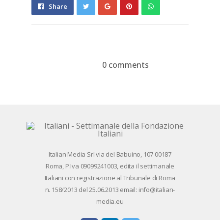
Share
Pin
Send
Share
on
on
with
Google+
Pinterest
WhatsApp
0 comments
Devi essere
connesso
per inviare un
commento.
Ita­lian Me­dia Srl via del Ba­bui­no, 107 00187
Roma, P.Iva 09099241003, edi­ta il set­ti­ma­na­le
Ita­lia­ni con re­gi­stra­zio­ne al Tri­bu­na­le di Roma
n. 158/​2013 del 25.06.2013 email: info@ita­lian­
me­dia.eu