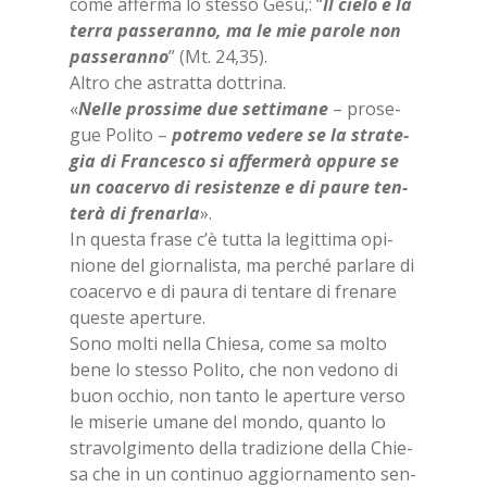
come af­fer­ma lo stes­so Gesù,: “
Il cie­lo e la
ter­ra pas­se­ran­no, ma le mie pa­ro­le non
pas­se­ran­no
” (Mt. 24,35).
Al­tro che astrat­ta dot­tri­na.
«
Nel­le pros­si­me due set­ti­ma­ne
– pro­se­
gue Po­li­to –
po­tre­mo ve­de­re se la stra­te­
gia di Fran­ce­sco si af­fer­me­rà op­pu­re se
un coa­cer­vo di re­si­sten­ze e di pau­re ten­
te­rà di fre­nar­la
».
In que­sta fra­se c’è tut­ta la le­git­ti­ma opi­
nio­ne del gior­na­li­sta, ma per­ché par­la­re di
coa­cer­vo e di pau­ra di ten­ta­re di fre­na­re
que­ste aper­tu­re.
Sono mol­ti nel­la Chie­sa, come sa mol­to
bene lo stes­so Po­li­to, che non ve­do­no di
buon oc­chio, non tan­to le aper­tu­re ver­so
le mi­se­rie uma­ne del mon­do, quan­to lo
stra­vol­gi­men­to del­la tra­di­zio­ne del­la Chie­
sa che in un con­ti­nuo ag­gior­na­men­to sen­