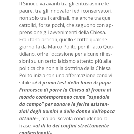
Il Si­no­do va avan­ti tra gli en­tu­sia­smi e le
pau­re, tra gli in­no­va­to­ri ed i con­ser­va­to­ri,
non solo tra i car­di­na­li, ma an­che tra quei
cat­to­li­ci, for­se po­chi, che se­guo­no con ap­
pren­sio­ne gli av­ve­ni­men­ti del­la Chie­sa.
Fra i tan­ti ar­ti­co­li, quel­lo scrit­to qual­che
gior­no fa da Mar­co Po­li­to per il Fat­to Quo­
ti­dia­no, of­fre l’oc­ca­sio­ne per al­cu­ne ri­fles­
sio­ni su un cer­to lai­ci­smo at­ten­to più alla
po­li­ti­ca che non alla dot­tri­na del­la Chie­sa.
Po­li­to ini­zia con una af­fer­ma­zio­ne con­di­vi­
si­bi­le «
è
il pri­mo test del­la li­nea di papa
Fran­ce­sco di por­re la Chie­sa di fron­te al
mon­do con­tem­po­ra­neo come “ospe­da­le
da cam­po” per sa­na­re le fe­ri­te esi­sten­
zia­li de­gli uo­mi­ni e del­le don­ne del­l’e­po­ca
at­tua­le
», ma poi sci­vo­la con­clu­den­do la
fra­se: «
al di là dei con­fi­ni stret­ta­men­te
con­fes­sio­na­li
»
.