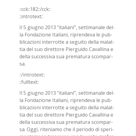
Bookmarks:
::cck::182::/​cck::
::in­tro­text::
Il 5 giu­gno 2013 “ita­lia­ni”, set­ti­ma­na­le del­
la Fon­da­zio­ne Ita­lia­ni, ri­pren­de­va le pub­
bli­ca­zio­ni in­ter­rot­te a se­gui­to del­la ma­lat­
tia del suo di­ret­to­re Pier­gui­do Ca­val­li­na e
del­la suc­ces­si­va sua pre­ma­tu­ra scom­par­
sa.
::/in­tro­text::
::full­text::
Il 5 giu­gno 2013 “ita­lia­ni”, set­ti­ma­na­le del­
la Fon­da­zio­ne Ita­lia­ni, ri­pren­de­va le pub­
bli­ca­zio­ni in­ter­rot­te a se­gui­to del­la ma­lat­
tia del suo di­ret­to­re Pier­gui­do Ca­val­li­na e
del­la suc­ces­si­va sua pre­ma­tu­ra scom­par­
sa. Oggi, ri­te­nia­mo che il pe­rio­do di spe­ri­