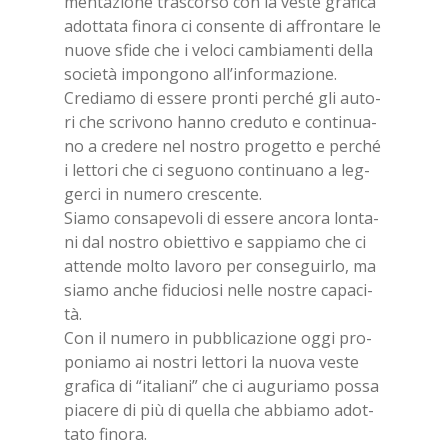
men­ta­zio­ne tra­scor­so con la ve­ste gra­fi­ca
adot­ta­ta fi­no­ra ci con­sen­te di af­fron­ta­re le
nuo­ve sfi­de che i ve­lo­ci cam­bia­men­ti del­la
so­cie­tà im­pon­go­no al­l’in­for­ma­zio­ne.
Cre­dia­mo di es­se­re pron­ti per­ché gli au­to­
ri che scri­vo­no han­no cre­du­to e con­ti­nua­
no a cre­de­re nel no­stro pro­get­to e per­ché
i let­to­ri che ci se­guo­no con­ti­nua­no a leg­
ger­ci in nu­me­ro cre­scen­te.
Sia­mo con­sa­pe­vo­li di es­se­re an­co­ra lon­ta­
ni dal no­stro obiet­ti­vo e sap­pia­mo che ci
at­ten­de mol­to la­vo­ro per con­se­guir­lo, ma
sia­mo an­che fi­du­cio­si nel­le no­stre ca­pa­ci­
tà.
Con il nu­me­ro in pub­bli­ca­zio­ne oggi pro­
po­nia­mo ai no­stri let­to­ri la nuo­va ve­ste
gra­fi­ca di “ita­lia­ni” che ci au­gu­ria­mo pos­sa
pia­ce­re di più di quel­la che ab­bia­mo adot­
ta­to fi­no­ra.