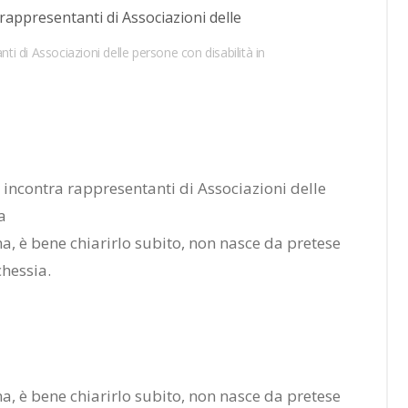
ti di Associazioni delle persone con disabilità in
na, è bene chia­rir­lo su­bi­to, non na­sce da pre­te­se
ches­sia.
na, è bene chia­rir­lo su­bi­to, non na­sce da pre­te­se