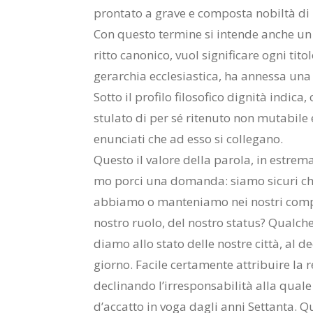
pron­ta­to a gra­ve e com­po­sta no­bil­tà di 
Con que­sto ter­mi­ne si in­ten­de an­che un alt
rit­to ca­no­ni­co, vuol si­gni­fi­ca­re ogni ti­t
ge­rar­chia ec­cle­sia­sti­ca, ha an­nes­sa una 
Sot­to il pro­fi­lo fi­lo­so­fi­co di­gni­tà in­
stu­la­to di per sé ri­te­nu­to non mu­ta­bi­le 
enun­cia­ti che ad esso si col­le­ga­no.
Que­sto il va­lo­re del­la pa­ro­la, in estre­ma s
mo por­ci una do­man­da: sia­mo si­cu­ri che tu
ab­bia­mo o man­te­nia­mo nei no­stri com­por
no­stro ruo­lo, del no­stro sta­tus? Qual­ch
dia­mo allo sta­to del­le no­stre cit­tà, al de­c
gior­no. Fa­ci­le cer­ta­men­te at­tri­bui­re la r
de­cli­nan­do l’ir­re­spon­sa­bi­li­tà alla qua­le
d’ac­cat­to in voga da­gli anni Set­tan­ta. 