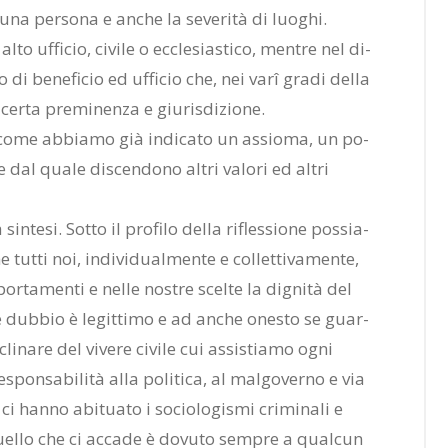
una per­so­na e an­che la se­ve­ri­tà di luo­ghi.
o uf­fi­cio, ci­vi­le o ec­cle­sia­sti­co, men­tre nel di­
o­lo di be­ne­fi­cio ed uf­fi­cio che, nei varî gra­di del­la
cer­ta pre­mi­nen­za e giu­ri­sdi­zio­ne.
di­ca, come ab­bia­mo già in­di­ca­to un as­sio­ma, un po­
e dal qua­le di­scen­do­no al­tri va­lo­ri ed al­tri
in­te­si. Sot­to il pro­fi­lo del­la ri­fles­sio­ne pos­sia­
t­ti noi, in­di­vi­dual­men­te e col­let­ti­va­men­te,
­ta­men­ti e nel­le no­stre scel­te la di­gni­tà del
e dub­bio è le­git­ti­mo e ad an­che one­sto se guar­
li­na­re del vi­ve­re ci­vi­le cui as­si­stia­mo ogni
e­spon­sa­bi­li­tà alla po­li­ti­ca, al mal­go­ver­no e via
 ci han­no abi­tua­to i so­cio­lo­gi­smi cri­mi­na­li e
Quel­lo che ci ac­ca­de è do­vu­to sem­pre a qual­cun