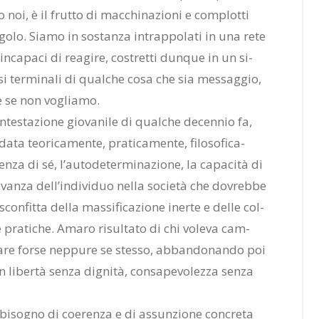
noi, è il frut­to di mac­chi­na­zio­ni e com­plot­ti
in­go­lo. Sia­mo in so­stan­za in­trap­po­la­ti in una rete
­ca­pa­ci di rea­gi­re, co­stret­ti dun­que in un si­
u­si ter­mi­na­li di qual­che cosa che sia mes­sag­gio,
he se non vo­glia­mo.
n­te­sta­zio­ne gio­va­ni­le di qual­che de­cen­nio fa,
a­ta teo­ri­ca­men­te, pra­ti­ca­men­te, fi­lo­so­fi­ca­
­za di sé, l’au­to­de­ter­mi­na­zio­ne, la ca­pa­ci­tà di
­le­van­za del­l’in­di­vi­duo nel­la so­cie­tà che do­vreb­be
con­fit­ta del­la mas­si­fi­ca­zio­ne iner­te e del­le col­
he pra­ti­che. Ama­ro ri­sul­ta­to di chi vo­le­va cam­
a­re for­se nep­pu­re se stes­so, ab­ban­do­nan­do poi
 li­ber­tà sen­za di­gni­tà, con­sa­pe­vo­lez­za sen­za
i­so­gno di coe­ren­za e di as­sun­zio­ne con­cre­ta