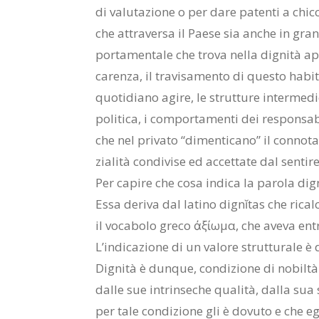
di va­lu­ta­zio­ne o per dare pa­ten­ti a chic
che at­tra­ver­sa il Pae­se sia an­che in gra
por­ta­men­ta­le che tro­va nel­la di­gni­tà ap­p
ca­ren­za, il tra­vi­sa­men­to di que­sto ha­bi­t
quo­ti­dia­no agi­re, le strut­tu­re in­ter­me­di
po­li­ti­ca, i com­por­ta­men­ti dei re­spon­sa­
che nel pri­va­to “di­men­ti­ca­no” il con­no­ta­t
zia­li­tà con­di­vi­se ed ac­cet­ta­te dal sen­ti­r
Per ca­pi­re che cosa in­di­ca la pa­ro­la di­gn
Essa de­ri­va dal la­ti­no dignĭtas che ri­cal­c
il vo­ca­bo­lo gre­co ἀξίωμα, che ave­va en­tra
L’in­di­ca­zio­ne di un va­lo­re strut­tu­ra­le è
Di­gni­tà è dun­que, con­di­zio­ne di no­bil­
dal­le sue in­trin­se­che qua­li­tà, dal­la sua
per tale con­di­zio­ne gli è do­vu­to e che eg