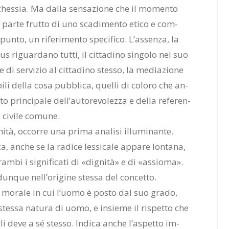
­ches­sia. Ma dal­la sen­sa­zio­ne che il mo­men­to
n par­te frut­to di uno sca­di­men­to eti­co e com­
un­to, un ri­fe­ri­men­to spe­ci­fi­co. L’as­sen­za, la
us ri­guar­da­no tut­ti, il cit­ta­di­no sin­go­lo nel suo
e di ser­vi­zio al cit­ta­di­no stes­so, la me­dia­zio­ne
bi­li del­la cosa pub­bli­ca, quel­li di co­lo­ro che an­
o prin­ci­pa­le del­l’au­to­re­vo­lez­za e del­la re­fe­ren­
e ci­vi­le co­mu­ne.
i­tà, oc­cor­re una pri­ma ana­li­si il­lu­mi­nan­te.
a, an­che se la ra­di­ce les­si­ca­le ap­pa­re lon­ta­na,
m­bi i si­gni­fi­ca­ti di «di­gni­tà» e di «as­sio­ma».
 dun­que nel­l’o­ri­gi­ne stes­sa del con­cet­to.
tà mo­ra­le in cui l’uo­mo è po­sto dal suo gra­do,
 stes­sa na­tu­ra di uomo, e in­sie­me il ri­spet­to che
li deve a sé stes­so. In­di­ca an­che l’a­spet­to im­