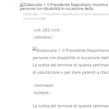
Didascalia 1: Il Presidente Napolitano incontra rappresentan
occasione della
::cck::282::/​cck::
::in­tro­text::
La scel­ta del ter­mi­ne di que­sta set­ti­ma­
di va­lu­ta­zio­ne o per dare pa­ten­ti a chic­
::/in­tro­text::
::full­text::
La scel­ta del ter­mi­ne di que­sta set­ti­ma­