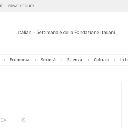
NE
PRIVACY POLICY
Economia
Società
Scienza
Cultura
In b
•
RDA
45
Bookmarks: