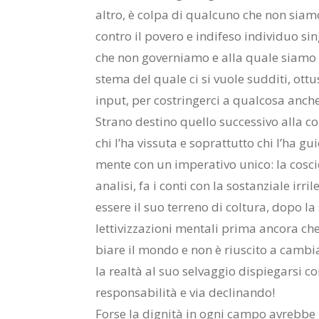
al­tro, è col­pa di qual­cu­no che non sia­mo 
con­tro il po­ve­ro e in­di­fe­so in­di­vi­duo s
che non go­ver­nia­mo e alla qua­le sia­mo in
ste­ma del qua­le ci si vuo­le sud­di­ti, ot­t
in­put, per co­strin­ger­ci a qual­co­sa an­c
Stra­no de­sti­no quel­lo suc­ces­si­vo alla co
chi l’ha vis­su­ta e so­prat­tut­to chi l’ha gui­d
men­te con un im­pe­ra­ti­vo uni­co: la co­scien
ana­li­si, fa i con­ti con la so­stan­zia­le ir­ri
es­se­re il suo ter­re­no di col­tu­ra, dopo la s
let­ti­viz­za­zio­ni men­ta­li pri­ma an­co­ra c
bia­re il mon­do e non è riu­sci­to a cam­bi
la real­tà al suo sel­vag­gio di­spie­gar­si con
re­spon­sa­bi­li­tà e via de­cli­nan­do!
For­se la di­gni­tà in ogni cam­po avreb­be b